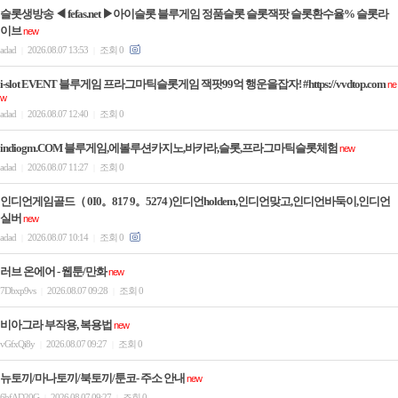
슬롯생방송 ◀ fefas.net ▶아이슬롯 블루게임 정품슬롯 슬롯잭팟 슬롯환수율% 슬롯라
이브
new
adad
2026.08.07 13:53
조회 0
|
|
i-slot EVENT 블루게임 프라그마틱슬롯게임 잭팟99억 행운을잡자! #https://vvdtop.com
ne
w
adad
2026.08.07 12:40
조회 0
|
|
indiogm.COM 블루게임,에볼루션카지노,바카라,슬롯,프라그마틱슬롯체험
new
adad
2026.08.07 11:27
조회 0
|
|
인디언게임골드（ 0I0。817 9。5274 )인디언holdem,인디언맞고,인디언바둑이,인디언
실버
new
adad
2026.08.07 10:14
조회 0
|
|
러브 온에어 - 웹툰/만화
new
7Dbxp9vs
2026.08.07 09:28
조회 0
|
|
비아그라 부작용, 복용법
new
vGfxQi8y
2026.08.07 09:27
조회 0
|
|
뉴토끼/마나토끼/북토끼/툰코- 주소 안내
new
6bfAD20G
2026.08.07 09:27
조회 0
|
|