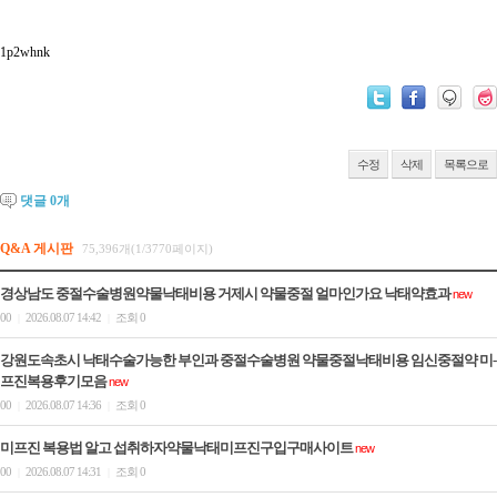
1p2whnk
수정
삭제
목록으로
댓글
0
개
Q&A 게시판
75,396개(1/3770페이지)
경상남도 중절수술병원약물낙태비용 거제시 약물중절 얼마인가요 낙­태약효과
new
00
2026.08.07 14:42
조회 0
|
|
강원도속초시 낙태수술가능한 부인과 중절수술병원 약물중절낙태비용 임신중절약 미­
프진복용후기모음
new
00
2026.08.07 14:36
조회 0
|
|
미프진 복용법 알고 섭취하자약물낙태미프진구입구매사이트
new
00
2026.08.07 14:31
조회 0
|
|