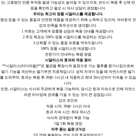
단, 고용량인 만큼 부작용 발생 가능성도 높아질 수 있으므로, 반드시 복용 후 신체 반
응을 확인하고 필요 시 의사 상담이 권장됩니다.
우리는 최고의 정품 시알리스를 제공합니다.
항상 믿을 수 있는 품질과 안전한 제품을 제공하기 위해 노력하고 있으며, 여러분의 건
강과 만족을 최우선으로 생각합니다.
1.저희는 고객에게 맞춤형 상담과 복용 안내를 제공합니다.
2.주요 목표는 100% 정품 시알리스를 제공하는 것입니다.
3.신뢰할 수 있는 품질 보증을 약속드립니다.
100% 정품 시알리스만 제공합니다
전문가가 안내하는 복용 방법
시알리스의 효과와 작용 원리
**시알리스(타다라필)**은 혈관을 확장시켜 음경으로 가는 혈류를 증가시킴으로써
발기 기능을 개선하는 발기부전 치료제입니다. 성적 자극이 있을 때 자연스러운 발기
를 도와주며, 효과는 복용 후 30분~1시간 내 작용하고 최대 36시간까지 지속될 수 있습
니다.
또한, 시알리스는 식사와 무관하게 복용 가능하며, 장시간 효과 지속으로 인해 자연스
러운 타이밍에 관계를 가질 수 있는 것이 큰 장점입니다.
강조 포인트
작용 시작: 30분~1시간 이내
효과 지속 시간: 최대 36시간
식사와 관계없이 복용 가능
1일 1회 복용 권장
자주 묻는 질문 (FAQ)
Q1.언제 복용하는 것이 가장 효과적일까요?