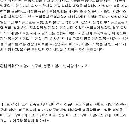
한 약이 아니며, 특정 질환을 앓고 있거나 다른 약물을 복용하고 있는 경우 부작용이
발생할 수 있습니다. 의사는 환자의 건강 상태와 병력을 파악하여 시알리스 복용 가능
여부를 판단하고, 적절한 용량과 복용 방법을 제시해 줄 수 있습니다. 또한, 시알리스
복용 시 발생할 수 있는 부작용과 주의사항에 대해 자세히 설명해 줍니다. 시알리스의
일반적인 부작용으로는 두통, 소화 불량, 코막힘 등이 있으며, 심각한 부작용으로는 시
력 저하, 청력 손실, 지속적인 발기 등이 있습니다. 이러한 부작용이 발생할 경우 즉시
의사에게 알려야 합니다. 시알리스는 성행위 30분~1시간 전에 복용하는 것이 좋으며,
과다 복용은 위험할 수 있습니다. 의사의 지시를 따르지 않고 임의로 복용하거나 용량
을 조절하는 것은 건강에 해로울 수 있습니다. 따라서, 시알리스 복용 전 반드시 의사
와 상담하고, 올바른 복용법과 주의사항을 숙지하는 것이 중요합니다.
관련 키워드:
시알리스 구매, 정품 시알리스, 시알리스 가격
【국민약국】 고객 만족도 1위!
캔디약국
정품비아그라 할인 이벤트
시알리스20mg
구매
비아그라구입방법
비아그라 구매대행-하나약국,낙원약국,러브약국
비아몰 -
비아그라 구매 | 비아그라 구매사이트 | 정품 비아그라 구매
시알리스 구매
비아그라
효능--비아그라 복용법
비아센스