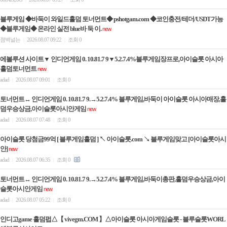
블루게임 ◆바둑이 와일드홀덤 토너먼트◆ pshotgam.com ◆코인충전/테더/USDT가능
◆블루게임◆ 온라인 실전 blue바 둑 이.
new
졈벽널는
2026.08.07 09:22
조회 0
|
|
에볼루션 사이트▼ 인디언게임 0. 10.81.7 9▼5.2.7.4%블루게임장프로,아이슬롯 아시아
홀덤토너먼트
new
adad
2026.08.07 09:01
조회 0
|
|
토너먼트↔ 인디언게임 0. 10.81.7 9.→5.2.7.4% 블루게임,바둑이 아이슬롯 아시아매장,홀
덤우승상금,아이슬롯아시안게임
new
adad
2026.08.07 07:48
조회 0
|
|
아이슬롯 당첨금99억 [ 블루게임홀덤 ] ↖ 아이슬롯.com ↘ 블루게임맞고 [아이슬롯아시
안]
new
adad
2026.08.07 06:35
조회 0
|
|
토너먼트↔ 인디언게임 0. 10.81.7 9.→5.2.7.4% 블루게임,바둑이총판,홀덤우승상금,아이
슬롯아시안게임
new
adad
2026.08.07 05:22
조회 0
|
|
인디­고game 홀­덤펍△【 vivegm.COM 】△아이슬롯 아시아게임슬­롯 - 블루슬­롯WORL