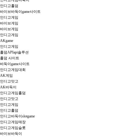
인디고게임바둑이
인디고홀덤
바이브바둑이game사이트
인디고게임
바이브게임
바이브게임
인디고게임
AKgame
인디고게임
홀덤APIapi솔­루­션
홀덤 사이트
바둑이game사이트
인디고게임대회
AK게임
인디고맛고
AK바둑이
인디고게임홀덤
인디고맛고
인디고게임
인디고홀덤
인디고바둑이slotgame
인디고게임매장
인디고게임슬­롯
바이브바둑이