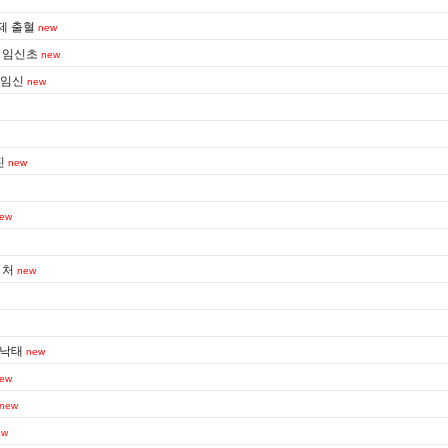
제 출혈
new
 임신초
new
기임신
new
진
new
ew
 처
new
기낙태
new
ew
new
ew