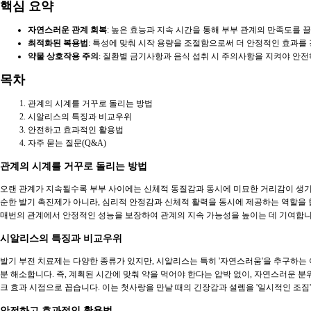
핵심 요약
자연스러운 관계 회복
: 높은 효능과 지속 시간을 통해 부부 관계의 만족도를 
최적화된 복용법
: 특성에 맞춰 시작 용량을 조절함으로써 더 안정적인 효과를 
약물 상호작용 주의
: 질환별 금기사항과 음식 섭취 시 주의사항을 지켜야 안전
목차
관계의 시계를 거꾸로 돌리는 방법
시알리스의 특징과 비교우위
안전하고 효과적인 활용법
자주 묻는 질문(Q&A)
관계의 시계를 거꾸로 돌리는 방법
오랜 관계가 지속될수록 부부 사이에는 신체적 동질감과 동시에 미묘한 거리감이 생기기
순한 발기 촉진제가 아니라, 심리적 안정감과 신체적 활력을 동시에 제공하는 역할을 
매번의 관계에서 안정적인 성능을 보장하여 관계의 지속 가능성을 높이는 데 기여합니
시알리스의 특징과 비교우위
발기 부전 치료제는 다양한 종류가 있지만, 시알리스는 특히 '자연스러움'을 추구하는 
분 해소합니다. 즉, 계획된 시간에 맞춰 약을 먹어야 한다는 압박 없이, 자연스러운 분위
크 효과 시점으로 꼽습니다. 이는 첫사랑을 만날 때의 긴장감과 설렘을 '일시적인 조짐
안전하고 효과적인 활용법