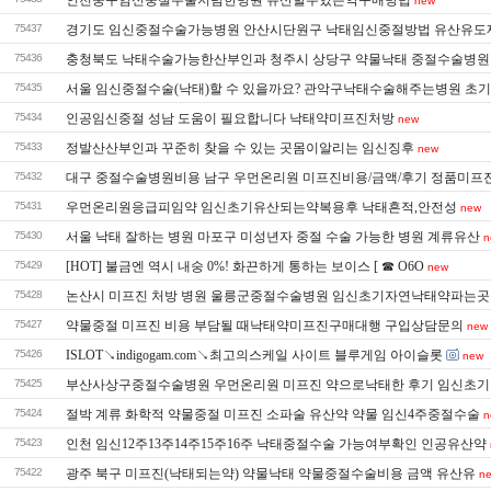
new
75437
경기도 임신중절수술가능병원 안산시단원구 낙태임신중절방법 유산유도
75436
충청북도 낙태수술가능한산부인과 청주시 상당구 약물낙태 중절수술병원
75435
서울 임신중절수술(낙태)할 수 있을까요? 관악구낙태수술해주는병원 초
75434
인공임신중절 성남 도움이 필요합니다 낙­태약미­프진처방
new
75433
정발산산부인과 꾸준히 찾을 수 있는 곳몸이알리는 임신징후
new
75432
대구 중절수술병원비용 남구 우먼온리원 미프진비용/금액/후기 정품미­프
75431
우먼온리원응급피임약 임신초기유산되는약복용후 낙태흔적,안전성
new
75430
서울 낙태 잘하는 병원 마포구 미성년자 중절 수술 가능한 병원 계류유산
n
75429
[HOT] 불금엔 역시 내숭 0%! 화끈하게 통하는 보이스 [ ☎ O6O
new
75428
논산시 미프진 처방 병원 울릉군중절수술병원 임신초기자연낙태약파는곳
75427
약물중절 미프진 비용 부담될 때낙태약미프진구매대행 구입상담문의
new
75426
ISLOT↘indigogam.com↘최고의스케일 사이트 블루게임 아이슬롯
new
75425
부산사상구중절수술병원 우먼온리원 미프진 약으로낙태한 후기 임신초
75424
절박 계류 화학적 약물중절 미프진 소파술 유산약 약물 임신4주중절수술
n
75423
인천 임신12주13주14주15주16주 낙태중절수술 가능여부확인 인공유산약
75422
광주 북구 미프진(낙태되는약) 약물낙태 약물중절수술비용 금액 유산유
n