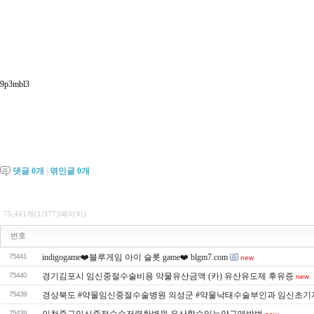
9p3mbl3
댓글
0
개
|
엮인글
0
개
75,441개(1/3773페이지)
번호
75441
indigogame❤️블루게임 아이 슬롯 game❤️ blgm7.com
new
75440
경기김포시 임신중절수술비용 약물유산금액 (카) 유산유도제 후유증
new
75439
경상북도 #약물임신중절수술병원 의성군 #약물낙태수술부인과 임신초기
75438
인천중구임신중절수술저렴한병원 유산할수있는약구매방법