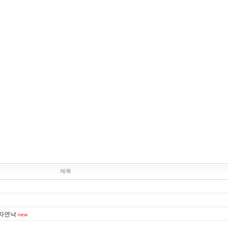
제목
자연낙
new