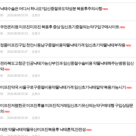
낙태수술은 어디서 하나요?임신중절유도약성분 복용후주의사항
new
00
2026.08.08 03:59
조회 0
|
|
우먼온리원 미프진미프진 복용후 증상 임신초기중절되는약구입구매사이트
new
00
2026.08.08 03:53
조회 0
|
|
정품미프진구입 천안시동남구중절비용약물낙태가격 임신초기약물낙태부작용
new
00
2026.08.08 03:47
조회 0
|
|
전라북도고창군 인공낙태가능산부인과 임신중절수술비용 약물낙태해주는병원 임신
약
new
00
2026.08.08 03:41
조회 0
|
|
미프진약국 서울구로구중절비용약물낙태가격 임신초기낙­태알약 복용가능시기
new
00
2026.08.08 03:36
조회 0
|
|
미프진저렴한곳 미프진후불 미프진직거래임신초기유산되는약구매대행 구입상담문
의
new
00
2026.08.08 03:30
조회 0
|
|
대련 약물낙태약물유산미프진복용후 낙태흔적,안전성
new
00
2026.08.08 03:24
조회 0