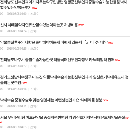
전라남도 산부인과아기지우는약구입방법 영광군산부인과중절수술가능한병원 낙태
할수있는약복용후기
new
00
2026.08.08 04:40
조회 0
|
|
신사 낙태알약자연유산할수있는약파는곳 처방비용
new
00
2026.08.08 04:34
조회 0
|
|
약물중절후주의사항은 준비해야하는게 어떤게 있는지 『』 미국낙­태약
new
00
2026.08.08 04:28
조회 0
|
|
전라남도나주시 중절수술가능한곳 약물낙태산부인과정보 카 낙­태알약 판매
new
00
2026.08.08 04:22
조회 0
|
|
경기도성남시수정구 미프진 약물낙태수술가능한산부인과 카 임신초기낙태유도제 정
품파는곳추천
new
00
2026.08.08 04:16
조회 0
|
|
낙태수술 중절수술후 맞는 영양제는 어떤성분인가요?낙­태약물 성분
new
00
2026.08.08 04:11
조회 0
|
|
서울 우먼온리원 미프진약물 중절저렴한병원 카 임신초기자연낙태유도제약물중절
ne
w
00
2026.08.08 04:05
조회 0
|
|