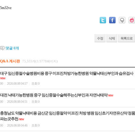
5m32vz
수정
삭제
목록으로
댓글
0
개
Q&A 게시판
75,555개(1/3778페이지)
대구 임신중절수술병원비용 중구 미프진처방가능한병원 약물낙태산부인과 습유검사
new
00
2026.08.08 04:57
조회 0
|
|
대전 낙태가능한병원 중구 임신중절수술해주는산부인과 자연낙­태약
new
00
2026.08.08 04:51
조회 0
|
|
충청남도 약물낙태비용 금산군 임신중절약 미프진 처방 병원 임신초기자연유산약 정품
파는곳추천
new
00
2026.08.08 04:46
조회 0
|
|