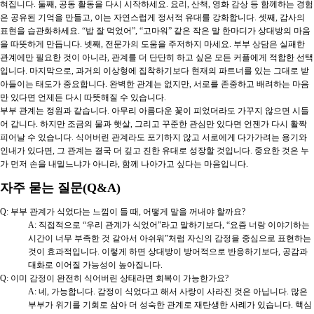
혀집니다. 둘째, 공동 활동을 다시 시작하세요. 요리, 산책, 영화 감상 등 함께하는 경험
은 공유된 기억을 만들고, 이는 자연스럽게 정서적 유대를 강화합니다. 셋째, 감사의
표현을 습관화하세요. “밥 잘 먹었어”, “고마워” 같은 작은 말 한마디가 상대방의 마음
을 따뜻하게 만듭니다. 넷째, 전문가의 도움을 주저하지 마세요. 부부 상담은 실패한
관계에만 필요한 것이 아니라, 관계를 더 단단히 하고 싶은 모든 커플에게 적합한 선택
입니다. 마지막으로, 과거의 이상형에 집착하기보다 현재의 파트너를 있는 그대로 받
아들이는 태도가 중요합니다. 완벽한 관계는 없지만, 서로를 존중하고 배려하는 마음
만 있다면 언제든 다시 따뜻해질 수 있습니다.
부부 관계는 정원과 같습니다. 아무리 아름다운 꽃이 피었더라도 가꾸지 않으면 시들
어 갑니다. 하지만 조금의 물과 햇살, 그리고 꾸준한 관심만 있다면 언젠가 다시 활짝
피어날 수 있습니다. 식어버린 관계라도 포기하지 않고 서로에게 다가가려는 용기와
인내가 있다면, 그 관계는 결국 더 깊고 진한 유대로 성장할 것입니다. 중요한 것은 누
가 먼저 손을 내밀느냐가 아니라, 함께 나아가고 싶다는 마음입니다.
자주 묻는 질문(Q&A)
Q: 부부 관계가 식었다는 느낌이 들 때, 어떻게 말을 꺼내야 할까요?
A: 직접적으로 “우리 관계가 식었어”라고 말하기보다, “요즘 너랑 이야기하는
시간이 너무 부족한 것 같아서 아쉬워”처럼 자신의 감정을 중심으로 표현하는
것이 효과적입니다. 이렇게 하면 상대방이 방어적으로 반응하기보다, 공감과
대화로 이어질 가능성이 높아집니다.
Q: 이미 감정이 완전히 식어버린 상태라면 회복이 가능한가요?
A: 네, 가능합니다. 감정이 식었다고 해서 사랑이 사라진 것은 아닙니다. 많은
부부가 위기를 기회로 삼아 더 성숙한 관계로 재탄생한 사례가 있습니다. 핵심