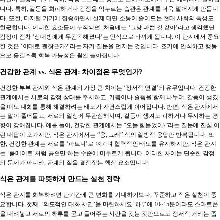
니다. 특히, 갈등을 회피하거나 감정을 억누르는 습관은 관계를 더욱 멀어지게 만듭니
다. 또한, 디지털 기기에 집중하면서 실제 대면 소통이 줄어드는 현대 사회의 특성도
한몫합니다. 이러한 요소들이 누적되면, 처음에는 ‘그냥 바쁜 것 같아’라고 생각했던
감정이 점차 ‘상대방에게 무감각해졌다’는 인식으로 바뀌게 됩니다. 이 단계에서 중요
한 것은 ‘이대로 괜찮은가?’라는 자기 질문을 던지는 것입니다. 조기에 인식하고 행동
으로 옮길수록 회복 가능성은 훨씬 높아집니다.
건강한 관계 vs. 식은 관계: 차이점은 무엇인가?
건강한 부부 관계와 식은 관계의 가장 큰 차이는 ‘정서적 연결’의 유무입니다. 건강한
관계에서는 서로의 감정 상태를 주시하고, 기쁨이나 슬픔을 함께 나누며, 갈등이 생겼
을 때도 대화를 통해 해결하려는 태도가 자연스럽게 이어집니다. 반면, 식은 관계에서
는 말이 줄어들고, 서로의 일상에 무관심해지며, 갈등이 생겨도 피하거나 무시하는 경
향이 강해집니다. 예를 들어, 건강한 관계에서는 “오늘 힘들었어?”라는 질문에 진심 어
린 대답이 오가지만, 식은 관계에서는 “응, 그래” 식의 일방적 응답만 반복됩니다. 또
한, 건강한 관계는 서로를 ‘파트너’로 여기며 협력적인 태도를 유지하지만, 식은 관계
는 ‘룸메이트’처럼 공존만 하는 수준에 머무르게 됩니다. 이러한 차이는 단순한 감정
의 문제가 아니라, 관계의 질을 결정짓는 핵심 요소입니다.
식은 관계를 따뜻하게 만드는 실천 전략
식은 관계를 회복하려면 단기간에 큰 변화를 기대하기보다, 꾸준하고 작은 실천이 중
요합니다. 첫째, ‘의도적인 대화 시간’을 마련하세요. 하루에 10~15분이라도 스마트폰
을 내려놓고 서로의 하루를 묻고 들어주는 시간을 갖는 것만으로도 정서적 거리는 좁