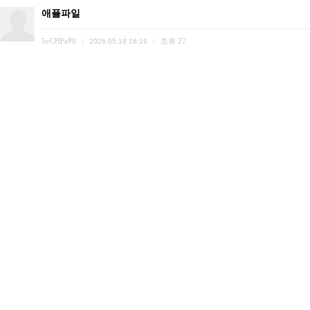
애플파일
5vCHFeP0
조회
27
|
2026.05.18 16:19
|