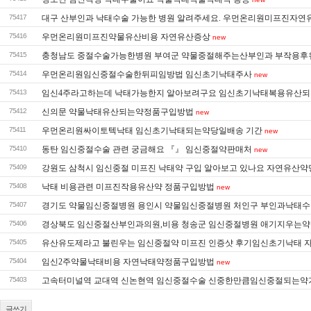
75417
대구 산부인과 낙태수술 가능한 병원 알려주세요. 우먼온리원미프진자연
75416
우먼온리원미프진약물유산비용 자연유산증상
new
75415
충청남도 중절수술가능한병원 부여군 약물중절해주는산부인과 부작용
75414
우먼온리원임신중절수술한뒤피임방법 임신초기낙­태주사
new
75413
임신4주라고하는데 낙태가능한지 알아보려구요 임신초기낙태복용유산
75412
신의문 약물낙태유산되는약정품구입방법
new
75411
우먼온리원싸이토텍낙태 임신초기낙태되는약당일배송 기간
new
75410
동탄 임신중절수술 관련 궁금해요 『』 임신중절약판매처
new
75409
강원도 삼척시 임신중절 미프진 낙태약 구입 알아보고 있나요 자연유산약
75408
낙태 비용관련 미프진작용유산약 정품구입방법
new
75407
경기도 약물임신중절병원 용인시 약물임신중절병원 처인구 부인과낙태
75406
경상북도 임신중절산부인과의원,비용 청송군 임신중절병원 애기지우는약
75405
유산유도제라고 불린우는 임신중절약 미프진 인증샷 후기임신초기낙­태 
75404
임신2주약물낙태비용 자연낙태약정품구입방법
new
75403
고속터미널역 교대역 신논현역 임신중절수술 신중한만큼임신중절되는
글쓰기