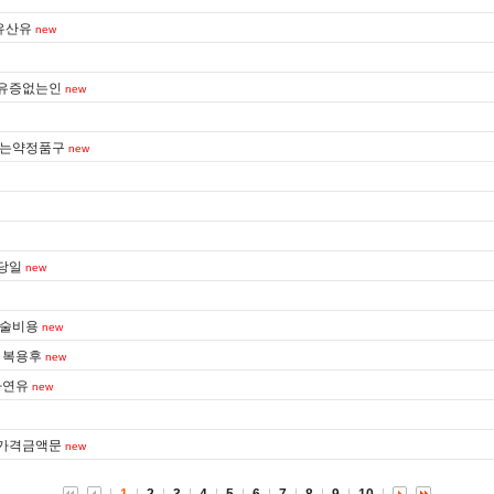
유산유
new
후유증없는인
new
되는약정품구
new
당일
new
수술비용
new
 복용후
new
자연유
new
약가격금액문
new
1
2
3
4
5
6
7
8
9
10