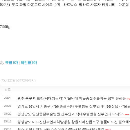
026년)
무료 파일 다운로드 사이트 순위 - 하드박스
웹하드 사용자 커뮤니티 - 다운팁
7l296g
댓글
0
개
|
엮인글
0
개
75,422개(1/3772페이지)
번호
75422
광주 북구 미프진(낙태되는약) 약물낙태 약물중절수술비용 금액 유산유
n
75421
경기도 용인시 기흥구 약물(중절)낙태수술병원 산부인과비용(상담) 약물
75420
경상남도 임신중절수술병원 산부인과 낙태수술병원 산부인과 낙­태약
new
75419
경상남도 미프진산부인과처방병원 창원시마산합포구 정품미프진 필요해
75418
청소년 임신걱정 낙태수술이요 약물낙태약물낙­태약 통증
new