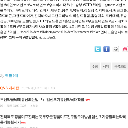
블 #메인토너먼트 #빅토너먼트 #승부의시작 #카드승부 #GTD #와일드game토너먼트
블루게임 바이브게임매장 안비서,새우깡,왕루비,복단지,정실장 진지바오시,황금그릇,
5드래곤,그랜드타이거,진지바오시그랜드피닉스 와일드홀덤,홀덤대회,포커대회,우승
상금,5000만원,오천만원,GTD 와일드홀덤 #홀덤토너먼트 #무료토너먼트 #포커대회 #
홀덤 #포커 #무료참가 #텍사스홀덤 #홀덤클럽 #토너먼트 #상금 #와일드홀덤 #텍사스
홀덤 #와일드 #wildHoldem #Holdemgame #HoldemTournament #Poker 인디고홀덤사이트
#인디고바둑이 #로얄클럽 #JinJiBaoXi
수정
삭제
목록으로
댓글
0
개
Q&A 게시판
75,797개(1/3790페이지)
부산약물낙태 유산되는법 『』 임신초기유산약낙태확률
new
00
2026.08.09 03:25
조회 0
|
|
전라북도 정품미프진파는곳 무주군 정품미프진구입구매방법 임신초기중절되는약복
용가능한시기
new