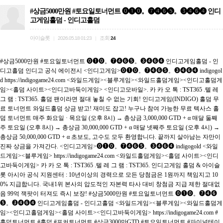
#상금5000만원 #토요일토너먼트 ⓿❶⓿。❼❹❻❺。❸❹❻❹ 인디
고게임홀덤 - 인디고홀덤
아이슬롯
조회
|
2026.05.18 01:23
|
24
#상금5000만원 #토요일토너먼트 ⓿❶⓿。❼❹❻❺。❸❹❻❹ 인디고게임홀덤 - 인
디고홀덤 인디고 공식 에이전시 <인디고게임>⓿❶⓿。❼❹❻❺。❸❹❻❹ indigogol
d https://indigogame24.com <와일드게임><블루게임><와일드홀덤게임><인디고홀덤게
임><홀덤 사이트><인디고바둑이게임> <인디고모바일>. 카 카 오 톡 : TST365 .텔 레
그 램 : TST365. 홀덤 팬이라면 절대 놓칠 수 없는 기회! 인디고게임(INDIGO) 홀덤 무
료 토너먼트 와일드홀덤 상금 받고! 재미도 잡고! 누구나 참여 가능한 무료 텍사스 홀
덤 토너먼트 매주 화요일 · 목요일 (오후 8시) → 총상금 3,000,000 GTD + α 매달 둘째
주 토요일 (오후 8시) → 총상금 30,000,000 GTD + α 매달 넷째주 토요일 (오후 4시) →
총상금 50,000,000 GTD + α 초보도, 고수도 모두 환영합니다. 끝까지 살아남는 자만이
진짜 상금을 가져간다. <인디고게임>⓿❶⓿。❼❹❻❺。❸❹❻❹ indigogold <와일
드게임><블루게임> https://indigogame24.com <와일드홀덤게임>
<홀덤 사이트><인디
고바둑이게임> 카 카 오 톡 : TST365 .텔 레 그 램 : TST365. 인디고게임 홀덤 & 아이슬
롯 아시아 공식 지원센터 : 10년이상의 경력으로 모든 당첨금은 1원까지 책임지고 10
0% 지급합니다. 국내1위 본사의 압도적인 자본력 타사 대비 창첨금 지급 제한 절대없
음 99억 잭팟이 터져도 즉시 보장! #상금5000만원 #토요일토너먼트 ⓿❶⓿。❼❹❻
❺。❸❹❻❹ 인디고게임홀덤 - 인디고홀덤 <와일드게임><블루게임><와일드홀덤게
임><인디고홀덤게임><홀덤 사이트><인디고바둑이게임> https://indigogame24.com #
홀덤토너먼트 #홀덤 #포커토너먼트 #상금3000만GTD #토요일토너먼트 #파이널테이