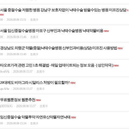
서울 중절수술 저렴한 병원 강남구 보호자없이 낙태수술 받을수있는 병원 미­프진상담
n
ew
00
2026.08.06 15:51
조회 0
|
|
서울 임신중절수술병원 마포구 산부인과 낙태수술병원 낙­태약물비용
new
00
2026.08.06 15:46
조회 0
|
|
경상남도 의령군 약물(중절)낙태수술병원 산부인과비용(상담) 미­프진 사용방법
new
00
2026.08.06 15:40
조회 0
|
|
타오르가격 관련 고민 1초 해결법 - 매일 업데이트되는 정보 모음 - [ 성인약국 ]
new
JivztNAj
2026.08.06 15:37
조회 0
|
|
20대에도 비아그라 시알리스 처방이 필요할까?
new
ajtcAHte
2026.08.06 15:37
조회 0
|
|
무료웹툰정보 웹툰추천
new
jDD5TsUG
2026.08.06 15:37
조회 0
|
|
임신중절수술 약물투약 자연유산약물자연낙­태
new
00
2026.08.06 15:34
조회 0
|
|