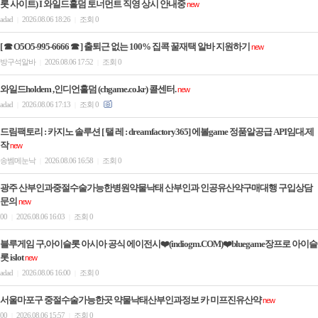
롯 사이트) I 와일드홀덤 토너먼트 직영 상시 안내중
new
adad
2026.08.06 18:26
조회 0
|
|
[ ☎ O5O5-995-6666 ☎ ] 출퇴근 없는 100% 집콕 꿀재택 알바 지원하기
new
방구석알바
2026.08.06 17:52
조회 0
|
|
와일드holdem ,인디언홀덤 (chgame.co.kr) 콜센터.
new
adad
2026.08.06 17:13
조회 0
|
|
드림팩토리 : 카­지노 솔­루션 [ 탤 레 : dreamfactory365] 에볼game 정품알공급 API임대.제
작
new
송벰메눈낙
2026.08.06 16:58
조회 0
|
|
광주 산부인과중절수술가능한병원약물낙태 산부인과 인공유산약구매대행 구입상담
문의
new
00
2026.08.06 16:03
조회 0
|
|
블루게임 구,아이슬롯 아시아 공식 에이전시❤️(indiogm.COM)❤️bluegame장프로 아이슬
롯 islot
new
adad
2026.08.06 16:00
조회 0
|
|
서울마포구 중절수술가능한곳 약물낙태산부인과정보 카 미­프진유산약
new
00
2026.08.06 15:57
조회 0
|
|