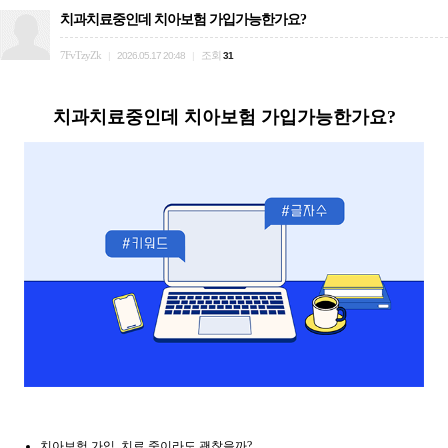
치과치료중인데 치아보험 가입가능한가요?
7FvTzyZk
조회
|
2026.05.17 20:48
|
31
치과치료중인데 치아보험 가입가능한가요?
치아보험 가입, 치료 중이라도 괜찮을까?