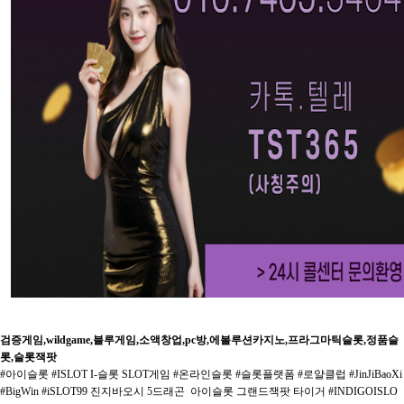
검증게임,wildgame,블루게임,소액창업,pc방,에볼루션카지노,프라그마틱슬롯,정품슬
롯,슬롯잭팟
#아이슬롯 #ISLOT
I-슬롯
SLOT게임 #온라인슬롯 #슬롯플랫폼 #로얄클럽 #JinJiBaoXi
#BigWin #iSLOT99 진지바오시 5드래곤 아이슬롯 그랜드잭팟 타이거 #INDIGOISLO