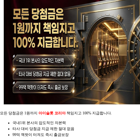
모든 당첨금은 1원까지
아이슬롯 코리아
책임지고 100% 지급합니다.
국내1위 본사의 압도적인 자본력
타사 대비 당첨금 지급 제한 절대 없음
99억 잭팟이 터져도 즉시 출금보장