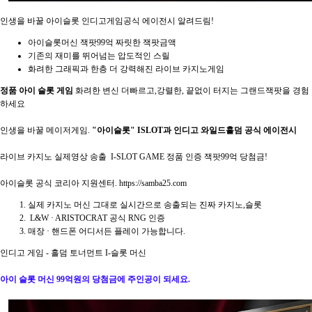
인생을 바꿀 아이슬롯 인디고게임공식 에이전시 알려드림!
아이슬롯머신 잭팟99억 짜릿한 잭팟금액
기존의 재미를 뛰어넘는 압도적인 스릴
화려한 그래픽과 한층 더 강력해진 라이브 카지노게임
정품 아이 슬롯 게임
화려한 변신 더빠르고,강렬한, 끝없이 터지는 그랜드잭팟을 경험
하세요
인생을 바꿀 메이저게임.
"아이슬롯" ISLOT과 인디고
와일드홀덤
공식 에이전시
라이브 카지노 실제영상 송출 I-SLOT GAME 정품 인증 잭팟99억 당첨금!
아이슬롯 공식 코리아 지원센터.
https://samba25.com
실제 카지노 머신 그대로 실시간으로 송출되는 진짜 카지노,슬롯
L&W · ARISTOCRAT 공식 RNG 인증
매장 · 핸드폰 어디서든 플레이 가능합니다.
인디고 게임 - 홀덤 토너먼트 I-슬롯 머신
아이 슬롯 머신 99억원의 당첨금에 주인공이 되세요.