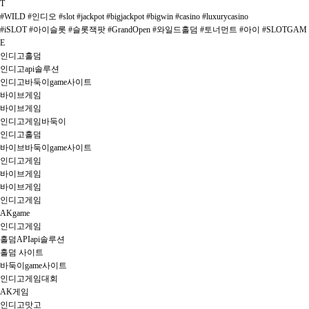
T
#WILD #인디오 #slot #jackpot #bigjackpot #bigwin #casino #luxurycasino
#iSLOT #아이슬롯 #슬롯잭팟 #GrandOpen #와일드홀덤 #토너먼트 #아이 #SLOTGAM
E
인디고홀덤
인디고api솔­루­션
인디고바둑이game사이트
바이브게임
바이브게임
인디고게임바둑이
인디고홀덤
바이브바둑이game사이트
인디고게임
바이브게임
바이브게임
인디고게임
AKgame
인디고게임
홀덤APIapi솔­루­션
홀덤 사이트
바둑이game사이트
인디고게임대회
AK게임
인디고맛고