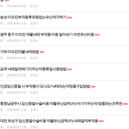
00
2026.08.06 13:22
조회 0
|
|
농성 미프진부작용후유증없는유산약구하기
new
00
2026.08.06 13:16
조회 0
|
|
광주 동구 미프진 약물낙태 부작용 비용 알아보기 자연유산비용
new
00
2026.08.06 13:10
조회 0
|
|
가좌 미프진약물낙­태방법
new
00
2026.08.06 13:04
조회 0
|
|
금곡 낙태알약애기지우는약종류및사용방법
new
00
2026.08.06 12:58
조회 0
|
|
인공임신중절 시 부작용이 있나요?낙태되는약정품구입방법
new
00
2026.08.06 12:52
조회 0
|
|
충청남공주시 임신중절수술비용 약물유산금액 (카) 아기지우는약 정품파는곳추천
new
00
2026.08.06 12:46
조회 0
|
|
대전 유성구 임신중절수술비용 약물유산금액 (카) 낙­태알약부작용
new
00
2026.08.06 12:40
조회 0
|
|