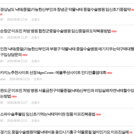
경상남도 낙태(중절)가능한산부인과 창녕군 약물낙태 중절수술병원 임신초기중절약
ne
w
00
2026.08.06 12:34
조회 0
|
|
순창군 미프진 처방 병원 합천군중절수술병원 임신중절유도약복용방법
new
00
2026.08.06 12:29
조회 0
|
|
인천 낙태(중절)가능한산부인과 부평구 약물낙태 중절수술병원 애기지우는약구매대행
구입상담문의
new
00
2026.08.06 12:23
조회 0
|
|
카­지노추천사이트 선정 blgm7.com : 에볼루션사이트 인디언홀덤대회
new
adad
2026.08.06 12:22
조회 0
|
|
완도군 미프진 처방 병원 서울금천구약물중절(낙태)산부인과 피임실패자연낙태할수있
는방법
new
00
2026.08.06 12:17
조회 0
|
|
소파수술후불임 임신초기먹는낙태약이란 정품 미­프진복용법
new
00
2026.08.06 12:11
조회 0
|
|
경기도 중절수술병원약물낙태비용 용인시기흥구 약물중절 얼마인가요 미프진실패
ne