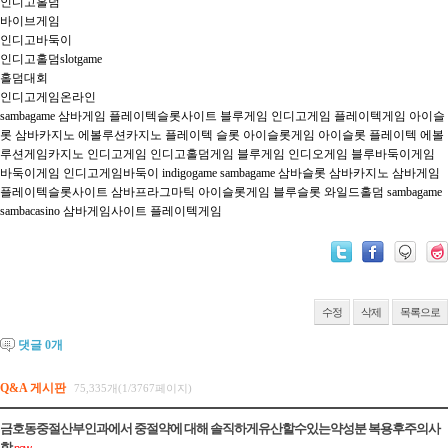
인디고홀덤
바이브게임
인디고바둑이
인디고홀덤slotgame
홀덤대회
인디고게임온라인
sambagame
삼바게임
플레이텍슬롯사이트
블루게임
인디고게임
플레이텍게임
아이슬
롯
삼바카지노
에볼루션카지노
플레이텍 슬롯
아이슬롯게임
아이슬롯 플레이텍
에볼
루션게임카지노
인디고게임
인디고홀덤게임
블루게임
인디오게임
블루바둑이게임
바둑이게임
인디고게임바둑이
indigogame
sambagame
삼바슬롯
삼바카지노
삼바게임
플레이텍슬롯사이트
삼바프라그마틱
아이슬롯게임
블루슬롯
와일드홀덤
sambagame
sambacasino
삼바게임사이트
플레이텍게임
수정
삭제
목록으로
댓글
0
개
Q&A 게시판
75,335개(1/3767페이지)
금호동중절산부인과에서 중절약에 대해 솔직하게유산할수있는약성분 복용후주의사
항
new