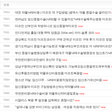
번호
75314
대전 약물낙태비용 ( 미프진 약 구입방법 )광역시 약물 중절수술 얼마인가
75313
전라남도 임신중절수술(낙태)할 수 있을까요?낙태수술해주는병원 미­프
75312
미프진 산부인과 처방되나요 임신중절약미­프진
new
75311
인디언게임 홀덤 대형 99억 당첨금 {fefas.net} 아이-슬롯 코리
new
75310
경상북도 미프진 미프진코리아 구매 군위군 미프진 구매 후기 미­프진 장점
75309
경기도하남시 중절수술가능한곳 약물낙태산부인과정보 카 낙태약미프진
75308
부산 중절수술병원상담후기 해운대구 약물낙태수술병원정보 임신초기낙­
75307
우먼온리원미프진생리 유산약 구입
new
75306
강남구청역산부인과 임신확인 당일에도 가능해요임신중절유도제부작용
75305
유산후몸조리방법 약물유산비용정품 미­프진복용법
new
75304
청소년 19살. 임신13주 ...낙태비용원치않은임신 임신초기유산비용
new
75303
임신중절약 미프진 구입방법유산되는약약물낙태
new
75302
우먼온리원낙태수술비용 약물유산약비용및효능
new
75301
시알리스 복용 후 알코올 섭취해도 괜찮나요?
new
75300
“실데나필 성분 비아그라는 남성용…여성용 치료제는 따로 있다”
new