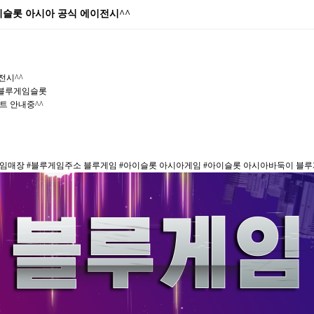
 아이슬롯 아시아 공식 에이전시^^
전시^^
#블루게임슬롯
트 안내중^^
게임매장 #블루게임주소
블루게임
#아이슬롯 아시아게임 #아이슬롯 아시아바둑이 블루