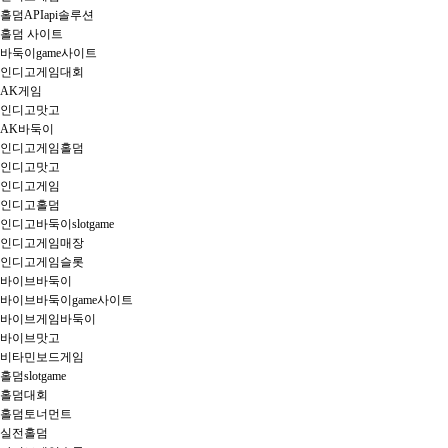
홀덤APIapi솔­루­션
홀덤 사이트
바둑이game사이트
인디고게임대회
AK게임
인디고맛고
AK바둑이
인디고게임홀덤
인디고맛고
인디고게임
인디고홀덤
인디고바둑이slotgame
인디고게임매장
인디고게임슬­롯
바이브바둑이
바이브바둑이game사이트
바이브게임바둑이
바이브맛고
비타민보드게임
홀덤slotgame
홀덤대회
홀덤토너먼트
실전홀덤