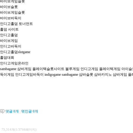
바이브게임슬­롯
바이브슬­롯
바이브게임슬­롯
바이브바둑이
인디고홀덤 토너먼트
홀덤 사이트
인디고홀덤
바이브게임
인디고바둑이
인디고홀덤slotgame
홀덤대회
인디고게임온라인
sambagame
삼바게임
플레이텍슬롯사이트
블루게임
인디고게임
플레이텍게임
아이슬
둑이게임
인디고게임바둑이
indigogame
sambagame
삼바슬롯
삼바카지노
삼바게임
플
댓글
0
개
|
엮인글
0
개
75,314개(1/3766페이지)