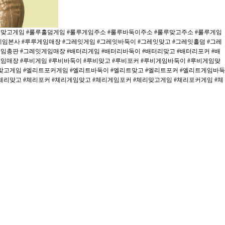
루맞고게임 #룰루홀덤게임 #룰루게임주소 #룰루바둑이주소 #룰루맞고주소 #룰루게임
게임본사 #루루게임매장 #그레잇게임 #그레잇바둑이 #그레잇맞고 #그레잇홀덤 #그레
총판 #그레잇게임매장 #배터리게임 #배터리바둑이 #배터리맞고 #배터리포커 #배
매장 #루비게임 #루비바둑이 #루비맞고 #루비포커 #루비게임바둑이 #루비게임맞
맞고게임 #엘리트포커게임 #엘리트바둑이 #엘리트맞고 #엘리트포커 #엘리트게임바둑
체리맞고 #체리포커 #체리게임맞고 #체리게임포커 #체리맞고게임 #체리포커게임 #체