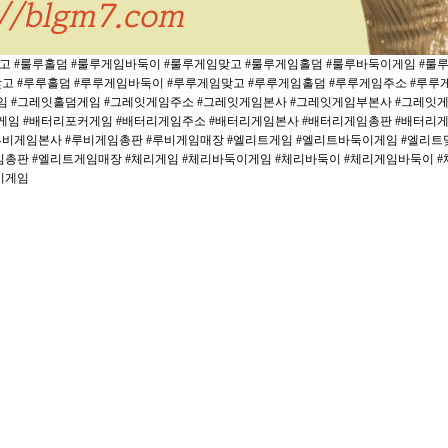
고 #룰루홀덤 #룰루게임바둑이 #룰루게임맞고 #룰루게임홀덤 #룰루바둑이게임 #룰
맞고 #루루홀덤 #루루게임바둑이 #루루게임맞고 #루루게임홀덤 #루루게임주소 #루루
 #그레잇홀덤게임 #그레잇게임주소 #그레잇게임본사 #그레잇게임부본사 #그레잇게임
임 #배터리포커게임 #배터리게임주소 #배터리게임본사 #배터리게임총판 #배터리게임
루비게임본사 #루비게임총판 #루비게임매장 #엘리트게임 #엘리트바둑이게임 #엘리트
총판 #엘리트게임매장 #체리게임 #체리바둑이게임 #체리바둑이 #체리게임바둑이 #
이게임