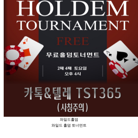
와일드홀덤
와일드 홀덤 토너먼트