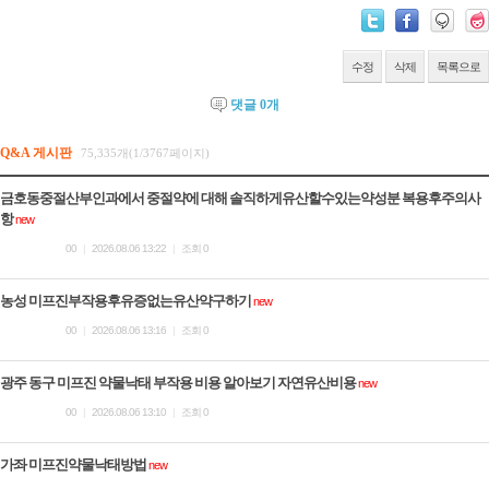
수정
삭제
목록으로
댓글
0
개
Q&A 게시판
75,335개(1/3767페이지)
금호동중절산부인과에서 중절약에 대해 솔직하게유산할수있는약성분 복용후주의사
항
new
00
|
2026.08.06 13:22
|
조회 0
농성 미프진부작용후유증없는유산약구하기
new
00
|
2026.08.06 13:16
|
조회 0
광주 동구 미프진 약물낙태 부작용 비용 알아보기 자연유산비용
new
00
|
2026.08.06 13:10
|
조회 0
가좌 미프진약물낙­태방법
new