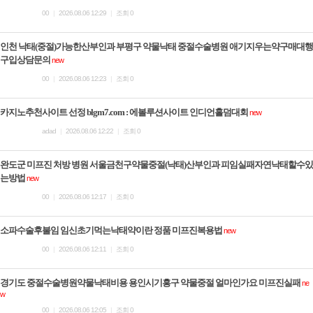
00
|
2026.08.06 12:29
|
조회 0
인천 낙태(중절)가능한산부인과 부평구 약물낙태 중절수술병원 애기지우는약구매대행
구입상담문의
new
00
|
2026.08.06 12:23
|
조회 0
카­지노추천사이트 선정 blgm7.com : 에볼루션사이트 인디언홀덤대회
new
adad
|
2026.08.06 12:22
|
조회 0
완도군 미프진 처방 병원 서울금천구약물중절(낙태)산부인과 피임실패자연낙태할수있
는방법
new
00
|
2026.08.06 12:17
|
조회 0
소파수술후불임 임신초기먹는낙태약이란 정품 미­프진복용법
new
00
|
2026.08.06 12:11
|
조회 0
경기도 중절수술병원약물낙태비용 용인시기흥구 약물중절 얼마인가요 미프진실패
ne
w
00
|
2026.08.06 12:05
|
조회 0