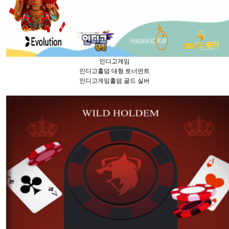
인디고게임
인디고홀덤 대형 토너먼트
인디고게임홀덤 골드 실버