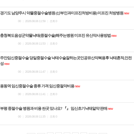
경기도 남양주시 약물중절수술병원 (산부인과미프진처방비용) 미­프진 처방병원
new
00
|
2026.08.06 11:59
|
조회 0
충청북도음성군약물낙태(중절수술)해주는병원 미­프진 유산약사용방법
new
00
|
2026.08.06 11:53
|
조회 0
주안임신중절수술 당일중절수술 낙태수술잘하는곳인공유산약복용후 낙태흔적,안전
성
new
00
|
2026.08.06 11:47
|
조회 0
용동역 임신중절수술 종류 가격 임신중절약비용
new
00
|
2026.08.06 11:41
|
조회 0
부평 중절수술 병원과 비용 싼곳 있나요? 『』 임신초기낙­태알약 판매
new
00
|
2026.08.06 11:35
|
조회 0