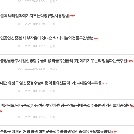
00
|
2026.08.06 13:04
|
조회 0
금곡 낙태알약애기지우는약종류및사용방법
new
00
|
2026.08.06 12:58
|
조회 0
인공임신중절 시 부작용이 있나요?낙태되는약정품구입방법
new
00
|
2026.08.06 12:52
|
조회 0
충청남공주시 임신중절수술비용 약물유산금액 (카) 아기지우는약 정품파는곳추천
new
00
|
2026.08.06 12:46
|
조회 0
대전 유성구 임신중절수술비용 약물유산금액 (카) 낙­태알약부작용
new
00
|
2026.08.06 12:40
|
조회 0
경상남도 낙태(중절)가능한산부인과 창녕군 약물낙태 중절수술병원 임신초기중절약
ne
w
00
|
2026.08.06 12:34
|
조회 0
순창군 미프진 처방 병원 합천군중절수술병원 임신중절유도약복용방법
new