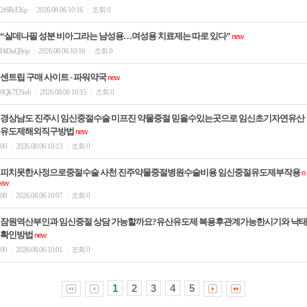
2tSRcEKp
2026.08.06 10:16
조회 0
|
|
“실데나필 성분 비아그라는 남성용…여성용 치료제는 따로 있다”
new
HtDuQ9op
2026.08.06 10:16
조회 0
|
|
센트립 구매 사이트 - 파워약국
new
8Qk7ENub
2026.08.06 10:15
조회 0
|
|
경상남도 진주시 임신중절수술 미프진 약물중절 믿을수있는곳으로 임신초기자연유산
유도제해외직구방법
new
00
2026.08.06 10:13
조회 0
|
|
피치못한사정으로중절수술 사천 진주약물중절병원수술비용 임신중절유도제부작용
n
ew
00
2026.08.06 10:07
조회 0
|
|
잠원역산부인과 임신중절 상담 가능할까요?유산유도제 복용후관계가능한시기와 낙태
확인방법
new
00
2026.08.06 10:01
조회 0
|
|
1
2
3
4
5