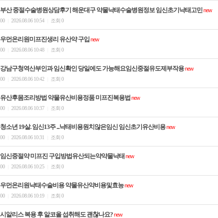
부산 중절수술병원상담후기 해운대구 약물낙태수술병원정보 임신초기낙­태고민
new
00
2026.08.06 10:54
조회 0
|
|
우먼온리원미프진생리 유산약 구입
new
00
2026.08.06 10:48
조회 0
|
|
강남구청역산부인과 임신확인 당일에도 가능해요임신중절유도제부작용
new
00
2026.08.06 10:42
조회 0
|
|
유산후몸조리방법 약물유산비용정품 미­프진복용법
new
00
2026.08.06 10:37
조회 0
|
|
청소년 19살. 임신13주 ...낙태비용원치않은임신 임신초기유산비용
new
00
2026.08.06 10:31
조회 0
|
|
임신중절약 미프진 구입방법유산되는약약물낙태
new
00
2026.08.06 10:25
조회 0
|
|
우먼온리원낙태수술비용 약물유산약비용및효능
new
00
2026.08.06 10:19
조회 0
|
|
시알리스 복용 후 알코올 섭취해도 괜찮나요?
new