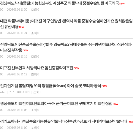
경상북도 낙태(중절)가능한산부인과 성주군 약물낙태 중절수술병원 미국약국
new
00
2026.08.06 11:30
조회 0
|
|
대전 약물낙태비용 ( 미프진 약 구입방법 )광역시 약물 중절수술 얼마인가요 원치않은임
신 유산비용
new
00
2026.08.06 11:24
조회 0
|
|
전라남도 임신중절수술(낙태)할 수 있을까요?낙태수술해주는병원 미­프진의 장단점과
미­프진 부작용
new
00
2026.08.06 11:18
조회 0
|
|
미프진 산부인과 처방되나요 임신중절약미­프진
new
00
2026.08.06 11:12
조회 0
|
|
인디언게임 홀덤 대형 99억 당첨금 {fefas.net} 아이-슬롯 코리아 공식
new
adad
2026.08.06 11:09
조회 0
|
|
경상북도 미프진 미프진코리아 구매 군위군 미프진 구매 후기 미­프진 장점
new
00
2026.08.06 11:06
조회 0
|
|
경기도하남시 중절수술가능한곳 약물낙태산부인과정보 카 낙태약미프진약물낙태
new
00
2026.08.06 11:00
조회 0
|
|