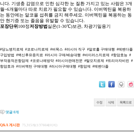
니다. 기생충 감염으로 인한
심각한 눈 질환 가지고 있는 사람은 3개
월~6개월마다 따로 치료가 필요할 수 있습니다.
이버멕틴을 복용하
는 동안에는 알코올 섭취를 금지 해주세요.
이버멕틴을 복용하는 동
안 현기증 또는 졸음을 유발할 수 있습니다.
포장단위
100정
저장방법
실온(1-30℃)보관, 차광기밀용기
#당뇨병치료제
#코로나치료제
#버목스
#러시아 직구
#알로홀 구매대행
#메벤다졸
구입방법
#백신후유증치료
#러시아 구매/배송대행
#바이러스치료제
#항암효능
#
부작용적은항암제
#코로나예방약
#러시아판매전문
#탈모치료제
#트리아자비린
#
항암효과
#이버멕틴 구매대행
#러시아구매대행
#항암제
#메벤다졸
수정
삭제
목록으로
댓글
0
개
Q&A 게시판
75,315개(1/3766페이지)