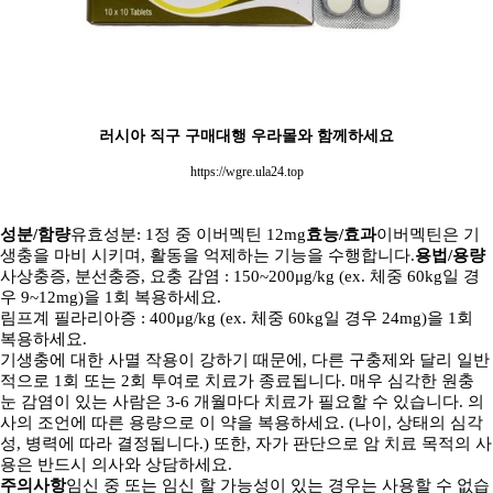
러시아 직구 구매대행 우라몰와 함께하세요
https://wgre.ula24.top
성분/함량
유효성분: 1정 중 이버멕틴 12mg
효능/효과
이버멕틴은 기
생충을 마비 시키며, 활동을 억제하는 기능을 수행합니다.
용법/용량
사상충증, 분선충증, 요충 감염 : 150~200μg/kg (ex. 체중 60kg일 경
우 9~12mg)을 1회 복용하세요.
림프계 필라리아증 : 400μg/kg (ex. 체중 60kg일 경우 24mg)을 1회
복용하세요.
기생충에 대한 사멸 작용이 강하기 때문에, 다른 구충제와 달리 일반
적으로 1회 또는 2회 투여로 치료가 종료됩니다.
매우 심각한 원충
눈 감염이 있는 사람은 3-6 개월마다 치료가 필요할 수 있습니다.
의
사의 조언에 따른 용량으로 이 약을 복용하세요. (나이, 상태의 심각
성, 병력에 따라 결정됩니다.)
또한, 자가 판단으로 암 치료 목적의 사
용은 반드시 의사와 상담하세요.
주의사항
임신 중 또는 임신 할 가능성이 있는 경우는 사용할 수 없습