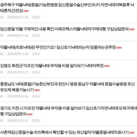
광주북구 약물낙태(중절)가능한병원 임신중절수술산부인과 |카 자연낙태약복용후 낙
태흔적,안전성
new
00
2026.08.09 11:40
조회 0
|
|
임신중절 약물 구체적인 내용 확인 미페프렉스약물낙태약구매대행 구입상담문의
new
00
2026.08.09 11:34
조회 0
|
|
약물낙태(의료낙태)란 무엇인가요? 임신초기낙태되는약 정품파는곳추천
new
00
2026.08.09 11:28
조회 0
|
|
강원도 화천군 미프진 약물낙태 부작용 비용 알아보기 낙­태약추천
new
00
2026.08.09 11:22
조회 0
|
|
충청남도 낙태(중절)가능한산부인과 천안시 병원 동남구 약물낙태 중절수술병원 유산
유도제 복용가능시기
new
00
2026.08.09 11:16
조회 0
|
|
경기도 이천 시 미프진 약물낙태 부작용 비용 알아보기 임신초기자연낙태유도제구매대
행 구입상담문의
new
00
2026.08.09 11:10
조회 0
|
|
서촌역임신중절수술 쉬즈톡에서 확인할 수 있는 유산알약 약물중절낙태치료시기
new