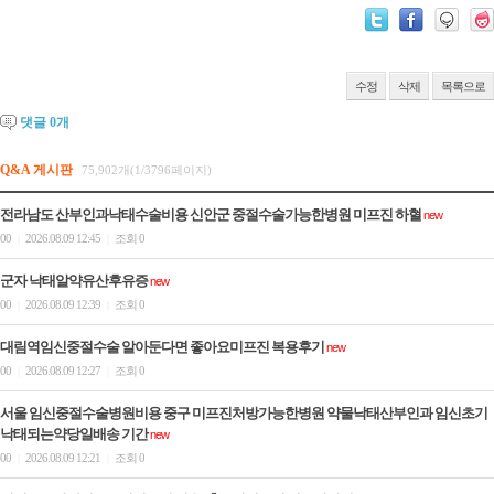
수정
삭제
목록으로
댓글
0
개
Q&A 게시판
75,902개(1/3796페이지)
전라남도 산부인과낙태수술비용 신안군 중절수술가능한병원 미­프진 하혈
new
00
2026.08.09 12:45
조회 0
|
|
군자 낙태알약유산후유증
new
00
2026.08.09 12:39
조회 0
|
|
대림역임신중절수술 알아둔다면 좋아요미­프진 복용후기
new
00
2026.08.09 12:27
조회 0
|
|
서울 임신중절수술병원비용 중구 미프진처방가능한병원 약물낙태산부인과 임신초기
낙태되는약당일배송 기간
new
00
2026.08.09 12:21
조회 0
|
|