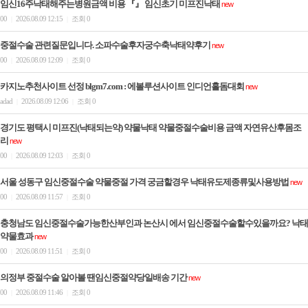
임신16주낙태해주는병원금액 비용 『』 임신초기 미­프진낙­태
new
00
2026.08.09 12:15
조회 0
|
|
중절수술 관련질문입니다. 소파수술후자궁수축낙­태약후기
new
00
2026.08.09 12:09
조회 0
|
|
카­지노추천사이트 선정 blgm7.com : 에볼루션사이트 인디언홀돔대회
new
adad
2026.08.09 12:06
조회 0
|
|
경기도 평택시 미프진(낙태되는약) 약물낙태 약물중절수술비용 금액 자연유산후몸조
리
new
00
2026.08.09 12:03
조회 0
|
|
서울 성동구 임신중절수술 약물중절 가격 궁금할경우 낙태유도제종류및사용방법
new
00
2026.08.09 11:57
조회 0
|
|
충청남도 임신중절수술가능한산부인과 논산시 에서 임신중절수술할수있을까요? 낙­태
약물효과
new
00
2026.08.09 11:51
조회 0
|
|
의정부 중절수술 알아볼 땐임신중절약당일배송 기간
new
00
2026.08.09 11:46
조회 0
|
|