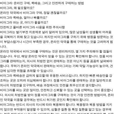
비아그라: 온라인 구매, 퀵배송, 그리고 안전하게 구매하는 방법

비아그라, 왜 필요할까요?

온라인 약국에서 비아그라 구매, 정말 괜찮을까요?

비아그라 퀵배송, 얼마나 빠를까요?

비아그라 파는 곳, 어디가 좋을까요?

안전하고 올바른 비아그라 사용을 위한 주의사항

비아그라는 발기부전 치료제로 널리 알려져 있으며, 많은 남성들이 성생활의 어려움
을 극복하기 위해 찾고 있습니다. 하지만 비아그라를 구하기 위해 병원을 방문하는 것
이 부담스럽거나 시간이 부족한 경우, 온라인 약국을 통해 구매하는 것을 고려하게 됩
니다.

온라인 약국에서 비아그라를 구매하는 것은 편리하지만, 몇 가지 주의해야 할 점들이 
있습니다. 우선, 해당 온라인 약국이 믿을 수 있는 곳인지 확인해야 합니다. 정품 비아
그라를 판매하는지, 의사의 처방전 없이 판매하는 것은 아닌지 등을 꼼꼼히 살펴봐야 
합니다. 무허가 온라인 약국에서 판매하는 비아그라는 가짜 약일 가능성이 높으며, 건
강에 심각한 위협을 초래할 수 있습니다.

비아그라 퀵배송은 급하게 필요할 때 유용한 서비스입니다. 하지만 빠른 배송만을 강
조하는 곳은 오히려 의심해봐야 합니다. 정품 비아그라를 판매하는 곳은 일반적으로 
의사의 처방전을 요구하며, 배송 과정에서도 안전을 최우선으로 생각합니다.

비아그라를 파는 곳은 많지만, 안전하고 신뢰할 수 있는 곳을 선택하는 것이 중요합니
다. 의사의 처방전을 받아 정품 비아그라를 구매하는 것이 가장 안전한 방법이며, 온라
인 약국을 이용할 경우에는 반드시 허가된 곳인지 확인해야 합니다.

비아그라는 반드시 의사의 지시에 따라 복용해야 합니다. 복용량과 복용 방법을 지키
지 않으면 부작용이 발생할 수 있으며, 심혈관 질환 등 특정 질환을 앓고 있는 경우에