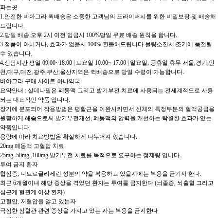
파는곳

1.안전한 비아그라 퀵배송은 소중한 고객님의 프라이버시를 위한 비밀보장 및 배송해
드립니다.

2.당일 배송.오후 2시 이전 입금시 100%당일 무료 배송 원칙을 합니다.

3.정품이 아니거나, 효과가 없을시 100% 환불해드립니다.물량소진시 조기에 품절될 
수 있습니다.

4.상담시간 평일 09:00~18:00 | 토요일 10:00~ 17:00 | 일요일, 공휴일 휴무 서울,경기,인
천,대구,대전,광주,부산,울산지역은 퀵배송으로 당일 수령이 가능합니다.

비아그라 구매 사이트 하나약국

요약안내 : 실데나필은 폐동맥 그리고 발기부전 치료에 사용되는 전세계적으로 사용
되는 대표적인 약품 입니다.

장기에 분포되어 작용방법은 평활근을 이완시키면서 신체의 특정부분의 혈액공급을 
원활하게 해줌으로써 발기부전개선, 폐동맥의 압력을 개선하는 탁월한 효과가 있는 
약품입니다.

용량에 따라 치료방법은 확실하게 나누어져 있습니다.

20mg 폐동맥 고혈압 치료

25mg, 50mg, 100mg 발기부전 치료를 목적으로 요구하는 정제량 입니다.

투여 금지 환자

협심증, 니트로글리세린 성분의 약을 복용하고 있을시에는 복용을 금기시 한다.

최근 6개월이내 해당 증상을 격었던 환자는 투여를 금지한다 (뇌졸증, 뇌출혈 그리고 
심근계 혈관계 이상 환자)

고혈압, 저혈압을 앓고 있는자

극심한 심혈관 관련 증상을 가지고 있는 자는 복용을 금지한다
