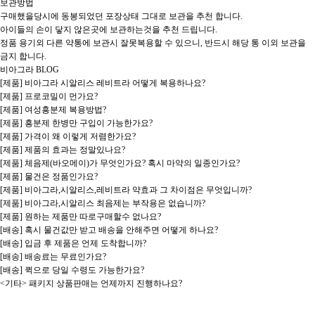
보관방법

구매했을당시에 동봉되었던 포장상태 그대로 보관을 추천 합니다.

아이들의 손이 닿지 않은곳에 보관하는것을 추천 드립니다.

정품 용기외 다른 약통에 보관시 잘못복용할 수 있으니, 반드시 해당 통 이외 보관을 
금지 합니다.

비아그라 BLOG

[제품] 비아그라 시알리스 레비트라 어떻게 복용하나요?

[제품] 프로코밀이 먼가요?

[제품] 여성흥분제 복용방법?

[제품] 흥분제 한병만 구입이 가능한가요?

[제품] 가격이 왜 이렇게 저렴한가요?

[제품] 제품의 효과는 정말있나요?

[제품] 체음제(바오메이)가 무엇인가요? 혹시 마약의 일종인가요?

[제품] 물건은 정품인가요?

[제품] 비아그라,시알리스,레비트라 약효과 그 차이점은 무엇입니까?

[제품] 비아그라,시알리스 최음제는 부작용은 없습니까?

[제품] 원하는 제품만 따로구매할수 없나요?

[배송] 혹시 물건값만 받고 배송을 안해주면 어떻게 하나요?

[배송] 입금 후 제품은 언제 도착합니까?

[배송] 배송료는 무료인가요?

[배송] 퀵으로 당일 수령도 가능한가요?

<기타> 패키지 상품판매는 언제까지 진행하나요?
