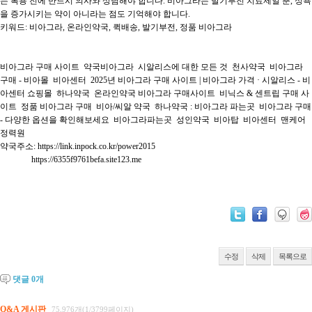
는 복용 전에 반드시 의사와 상담해야 합니다. 비아그라는 발기부전 치료제일 뿐, 성욕
을 증가시키는 약이 아니라는 점도 기억해야 합니다.

키워드: 비아그라, 온라인약국, 퀵배송, 발기부전, 정품 비아그라

비아그라 구매 사이트  약국비아그라  시알리스에 대한 모든 것  천사약국  비아그라 
구매 - 비아몰  비아센터  2025년 비아그라 구매 사이트 | 비아그라 가격 · 시알리스 - 비
아센터 쇼핑몰  하나약국  온라인약국 비아그라 구매사이트  비닉스 & 센트립 구매 사
이트  정품 비아그라 구매  비아/씨알 약국  하나약국 : 비아그라 파는곳  비아그라 구매 
- 다양한 옵션을 확인해보세요  비아그라파는곳  성인약국  비아탑  비아센터  맨케어  
정력원  

약국주소: https://link.inpock.co.kr/power2015

               https://6355f9761befa.site123.me

수정
삭제
목록으로
댓글
0
개
Q&A 게시판
75,976개(1/3799페이지)