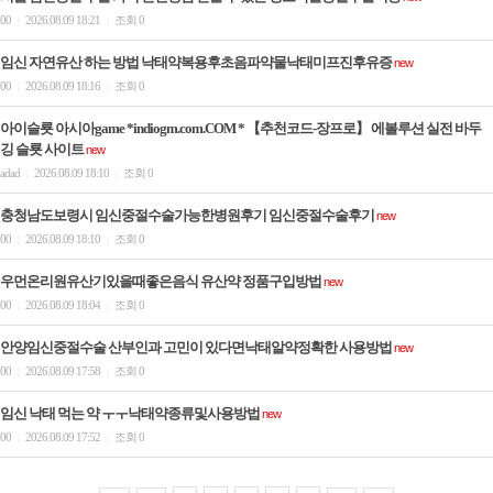
00
2026.08.09 18:21
조회 0
|
|
임신 자연유산 하는 방법 낙태약복용후초음파약물낙태미프진후유증
new
00
2026.08.09 18:16
조회 0
|
|
아이슬룟 아시아game *indiogm.com.COM * 【추천코드-장프로】 에볼루션 실전 바두
깅 슬룟 사이트
new
adad
2026.08.09 18:10
조회 0
|
|
충청남도보령시 임신중절수술가능한병원후기 임신중절수술후기
new
00
2026.08.09 18:10
조회 0
|
|
우먼온리원유산기있을때좋은음식 유산약 정품구입방법
new
00
2026.08.09 18:04
조회 0
|
|
안양임신중절수술 산부인과 고민이 있다면낙­태알약정확한 사용방법
new
00
2026.08.09 17:58
조회 0
|
|
임신 낙태 먹는 약 ㅜㅜ낙태약종류및사용방법
new
00
2026.08.09 17:52
조회 0
|
|