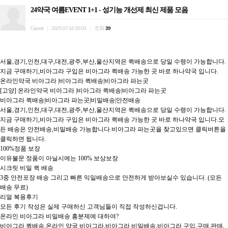
24약국 여름EVENT 1+1 - 성기능 개선제 최신 제품 모음
Garrett
조회
|
2025.07.16 20:03
|
39
서울,경기,인천,대구,대전,광주,부산,울산지역은 퀵배송으로 당일 수령이 가능합니다.
지금 구매하기,비아그라 구입은 비아그라 퀵배송 가능한 곳 바로 하나약국 입니다.

온라인약국 비아그라 |비아그라 퀵배송|비아그라 파는곳

[고양] 온라인약국 비아그라 |비아그라 퀵배송|비아그라 파는곳

비아그라 퀵배송|비아그라 파는곳|비밀배송|안전배송

서울,경기,인천,대구,대전,광주,부산,울산지역은 퀵배송으로 당일 수령이 가능합니다.
지금 구매하기,비아그라 구입은 비아그라 퀵배송 가능한 곳 바로 하나약국 입니다.모
든 배송은 안전배송,비밀배송 가능합니다.비아그라 파는곳을 찾고있으면 클릭버튼을 
클릭하면 됩니다.

100%정품 보장

이유불문 정품이 아닐시에는 100% 보상보장

시크릿 비밀 퀵 배송

3중 안전포장 배송 그리고 빠른 익일배송으로 안전하게 받아보실수 있습니다. (모든 
배송 무료)

리얼 복용후기

모든 후기 작성은 실제 구매하신 고객님들이 직접 작성하신겁니다.

온라인 비아그라 비밀배송 흥분제에 대하여?

비아그라 퀵배송,온라인 약국 비아그라,비아그라 비밀배송,비아그라 구입,구매,판매,