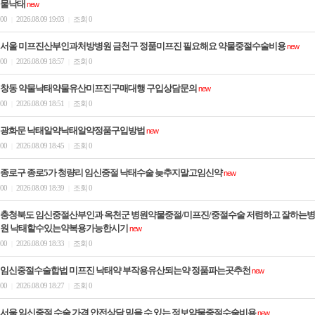
물낙태
new
00
2026.08.09 19:03
조회 0
|
|
서울 미프진산부인과처방병원 금천구 정품미프진 필요해요 약물중절수술비용
new
00
2026.08.09 18:57
조회 0
|
|
창동 약물낙태약물유산미프진구매대행 구입상담문의
new
00
2026.08.09 18:51
조회 0
|
|
광화문 낙태알약낙태알약정품구입방법
new
00
2026.08.09 18:45
조회 0
|
|
종로구 종로5가 청량리 임신중절 낙태수술 늦추지말고임신약
new
00
2026.08.09 18:39
조회 0
|
|
충청북도 임신중절산부인과 옥천군 병원약물중절/미프진/중절수술 저렴하고 잘하는병
원 낙태할수있는약복용가능한시기
new
00
2026.08.09 18:33
조회 0
|
|
임신중절수술합법 미프진 낙태약 부작용유산되는약 정품파는곳추천
new
00
2026.08.09 18:27
조회 0
|
|
서울 임신중절 수술 가격 안전상담 믿을 수 있는 정보약물중절수술비용
new