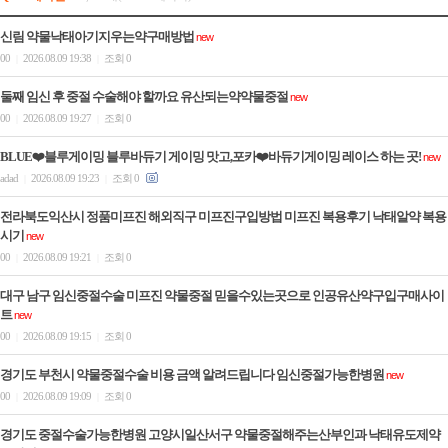
신림 약물낙태아기지우는약구매방법
new
00
2026.08.09 19:38
조회 0
|
|
둘째 임신 후 중절 수술해야 할까요 유산되는약약물중절
new
00
2026.08.09 19:27
조회 0
|
|
BLUE❤️블루게이밍 블루바듀기 게이밍 맛고,포카❤️바듀기게이밍 레이스 하는 곳!
new
adad
2026.08.09 19:23
조회 0
|
|
전라북도익산시 정품미프진 해외직구 미프진구입방법 미프진 복용후기 낙­태알약 복용
시기
new
00
2026.08.09 19:21
조회 0
|
|
대구 남구 임신중절수술 미프진 약물중절 믿을수있는곳으로 인공유산약구입구매사이
트
new
00
2026.08.09 19:15
조회 0
|
|
경기도 부천시 약물중절수술 비용 금액 알려드립니다 임신중절가능한병원
new
00
2026.08.09 19:09
조회 0
|
|
경기도 중절수술가능한병원 고양시일산서구 약물중절해주는산부인과 낙태유도제약