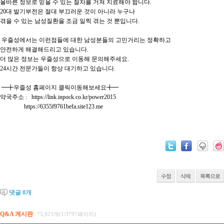
올바른 정보로 믿을 수 있는 절차를 거쳐 치료해야 합니다.

20대 발기부전은 절대 부끄러운 것이 아니라 누구나

겪을 수 있는 남성질환을 조금 일찍 겪는 것 뿐입니다.

 우즐성에서는 이런점들에 대한 남성분들의 고민거리는 정확하고

안전하게 해결해드리고 있습니다.

더 많은 정보는 우즐성으로 이동해 문의해주세요.

24시간 전문가들이 항상 대기하고 있습니다.

 ━╋우즐성 홈페이지 클릭이동해보세요╋━

약국주소 :   https://link.inpock.co.kr/power2015

                https://6355f9761befa.site123.me

수정
삭제
목록으로
댓글
0
개
Q&A 게시판
75,923개(1/3797페이지)