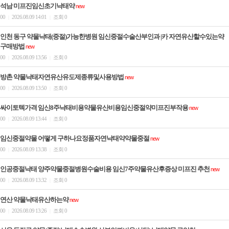
석남 미프진임신초기낙­태약
new
00
2026.08.09 14:01
조회 0
|
|
인천 동구 약물낙태(중절)가능한병원 임신중절수술산부인과 |카 자연유산할수있는약
구매방법
new
00
2026.08.09 13:56
조회 0
|
|
방촌 약물낙태자연유산유도제종류및사용방법
new
00
2026.08.09 13:50
조회 0
|
|
싸이토텍가격 임신8주낙태비용약물유산비용임신중절약미프진부작용
new
00
2026.08.09 13:44
조회 0
|
|
임신중절약물 어떻게 구하나요정품자연낙태약약물중절
new
00
2026.08.09 13:38
조회 0
|
|
인공중절낙태 양주약물중절병원수술비용 임신7주약물유산후증상 미­프진 추천
new
00
2026.08.09 13:32
조회 0
|
|
연산 약물낙태유산하는약
new
00
2026.08.09 13:26
조회 0
|
|