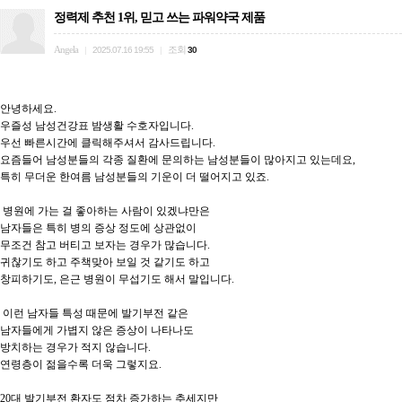
정력제 추천 1위, 믿고 쓰는 파워약국 제품
Angela
조회
|
2025.07.16 19:55
|
30
안녕하세요.

우즐성 남성건강표 밤생활 수호자입니다.

우선 빠른시간에 클릭해주셔서 감사드립니다.

요즘들어 남성분들의 각종 질환에 문의하는 남성분들이 많아지고 있는데요,

특히 무더운 한여름 남성분들의 기운이 더 떨어지고 있죠.

 병원에 가는 걸 좋아하는 사람이 있겠냐만은

남자들은 특히 병의 증상 정도에 상관없이

무조건 참고 버티고 보자는 경우가 많습니다.

귀찮기도 하고 주책맞아 보일 것 같기도 하고

창피하기도, 은근 병원이 무섭기도 해서 말입니다.

 이런 남자들 특성 때문에 발기부전 같은

남자들에게 가볍지 않은 증상이 나타나도

방치하는 경우가 적지 않습니다.

연령층이 젊을수록 더욱 그렇지요.

20대 발기부전 환자도 점차 증가하는 추세지만
