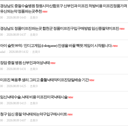
경상남도 중절수술병원 창원시마산합포구 산부인과 미프진 처방비용 미프진정품가격
유산되는약 정품파는곳추천
new
00
2026.08.09 14:43
조회 0
|
|
경상남도 정품미프진파는곳 합천군 정품미프진구입구매방법 임신중절약미­프진
new
00
2026.08.09 14:37
조회 0
|
|
아이 슬럿 99억 / 인디­고게­임 (i-slotga­me) 인생을 바꿀 짹팟 게­임이 시작됩니다.
new
adad
2026.08.09 14:32
조회 0
|
|
장암 중절 병원 산부인과여성낙­태
new
00
2026.08.09 14:31
조회 0
|
|
미프진 복용후 생리 그리고 출혈낙태약미프진당일배송 기간
new
00
2026.08.09 14:25
조회 0
|
|
임신낙태수술..낙태 비용 미프진미국낙­태시술
new
00
2026.08.09 14:13
조회 0
|
|
청구 임신 중절 약낙태되는약구입구매사이트
new
00
2026.08.09 14:07
조회 0
|
|