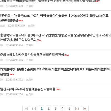
서울 동작구 약물(중절)낙태수술병원 산부인과비용(상담) 낙­태약물 구입처
new
00
2026.08.09 13:20
조회 0
|
|
#환영합니다. 블루game 바듀기 아이 슬룟아이슬룟❤️【 vvdtop.COM 】블루game장프
로❤️에볼루션
new
adad
2026.08.09 13:19
조회 0
|
|
충청북도 약물낙태비용 ( 미프진 약 구입방법 )영동군 약물 중절수술 얼마인가요 낙태되
는약구매대행 구입상담문의
new
00
2026.08.09 13:14
조회 0
|
|
춘의 낙태알약자연유산약복용후 낙태흔적,안전성
new
00
2026.08.09 13:08
조회 0
|
|
경기도여주시중절수술병원 우먼온리원 미프진 약으로낙태한 후기 약물낙태미프진복
용방법
new
00
2026.08.09 13:02
조회 0
|
|
임신 5주차 mtx주사 중절계류유산약물배출
new
00
2026.08.09 12:56
조회 0
|
|
1
2
3
4
5