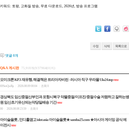
키워드: 토팡, 고화질 방송, 무료 다운로드, 2026년, 방송 프로그램
수정
삭제
목록으로
댓글
0
개
Q&A 게시판
75,918개(9/3796페이지)
오미크론 KP.3 재유행, 해결책은 트리아자비린 - 러시아 직구 우라몰 Ula24.top
new
69SmQwRp
2026.08.09 00:04
조회 0
|
|
경상북도 임신중절산부인과 포항시북구 약물중절/미프진/중절수술 저렴하고 잘하는병
원 임신초기유산되는약당일배송 기간
new
00
2026.08.08 23:59
조회 0
|
|
아이슬을롯 , 인디홀뎜고 is­lot asia 아이슬을롯★ samba25.com ★아시아 게이밍 공식 에
이전시
new