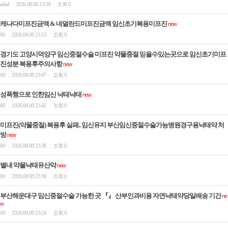
adad
2026.08.08 23:56
조회 0
|
|
캐나다미프진금액 & 네덜란드미프진금액 임신초기복용미­프진
new
00
2026.08.08 23:53
조회 0
|
|
경기도 고양시덕양구 임신중절수술 미프진 약물중절 믿을수있는곳으로 임신초기미프
진성분 복용후주의사항
new
00
2026.08.08 23:47
조회 0
|
|
성폭행으로 인한임신 낙태낙­태
new
00
2026.08.08 23:42
조회 0
|
|
미프진(약물중절) 복용후 실패.. 임신유지 부산임신중절수술가능병원경구용낙­태약 처
방
new
00
2026.08.08 23:36
조회 0
|
|
별내 약물낙태유산약
new
00
2026.08.08 23:30
조회 0
|
|
부산해운대구 임신중절수술 가능한 곳 『』 산부인과비용 자연낙태약당일배송 기간
ne
w
00
2026.08.08 23:24
조회 0
|
|