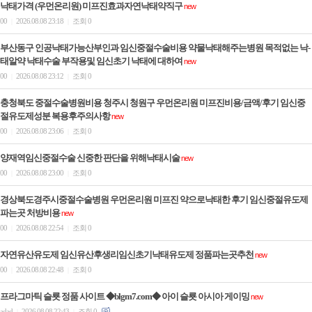
낙태가격 (우먼온리원) 미프진효과자연낙­태약직구
new
00
2026.08.08 23:18
조회 0
|
|
부산동구 인공낙태가능산부인과 임신중절수술비용 약물낙태해주는병원 목적없는 낙­
태알약 낙­태수술 부작용및 임신초기 낙­태에 대하여
new
00
2026.08.08 23:12
조회 0
|
|
충청북도 중절수술병원비용 청주시 청원구 우먼온리원 미프진비용/금액/후기 임신중
절유도제성분 복용후주의사항
new
00
2026.08.08 23:06
조회 0
|
|
양재역임신중절수술 신중한 판단을 위해낙­태시술
new
00
2026.08.08 23:00
조회 0
|
|
경상북도경주시중절수술병원 우먼온리원 미프진 약으로낙태한 후기 임신중절유도제
파는곳 처방비용
new
00
2026.08.08 22:54
조회 0
|
|
자연유산유도제 임신유산후생리임신초기낙태유도제 정품파는곳추천
new
00
2026.08.08 22:48
조회 0
|
|
프라그마틱 슬룟 정품 사이트 ◆blgm7.com◆ 아이 슬룟 아시아 게이밍
new
adad
2026.08.08 22:43
조회 0
|
|