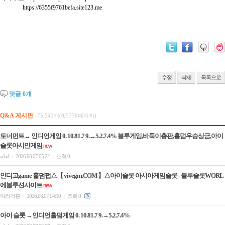
               https://6355f9761befa.site123.me

수정
삭제
목록으로
댓글
0
개
Q&A 게시판
75,542개(9/3778페이지)
토너먼트↔ 인디언게임 0. 10.81.7 9.→5.2.7.4% 블루게임,바둑이총판,홀덤우승상금,아이
슬롯아시안게임
new
adad
2026.08.07 05:22
조회 0
|
|
인디­고game 홀­덤펍△【 vivegm.COM 】△아이슬롯 아시아게임슬­롯 - 블루슬­롯WORL
에볼루션사이트
new
여리걱휸
2026.08.07 04:10
조회 0
|
|
아이 슬롯 →인디언홀덤게임 0. 10.81.7 9.→5.2.7.4%