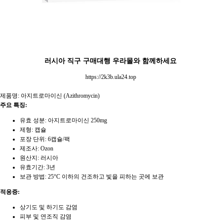
러시아 직구 구매대행 우라몰와 함께하세요
https://2k3b.ula24.top
제품명: 아지트로마이신 (Azithromycin)
주요 특징:
유효 성분: 아지트로마이신 250mg
제형: 캡슐
포장 단위: 6캡슐/팩
제조사: Ozon
원산지: 러시아
유효기간: 3년
보관 방법: 25°C 이하의 건조하고 빛을 피하는 곳에 보관
적응증:
상기도 및 하기도 감염
피부 및 연조직 감염