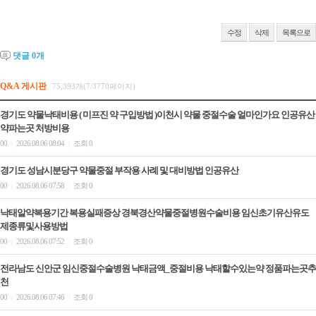
수정
삭제
목록으로
댓글
0
개
Q&A 게시판
75,393개(7/3770페이지)
경기도 약물낙태비용 ( 미프진 약 구입방법 )이천시 약물 중절수술 얼마인가요 인공유산
약파는곳 처방비용
00
2026.08.06 08:04
조회 0
|
|
경기도 성남시분당구 약물중절 부작용 사례 및 대비방법 인공유산
00
2026.08.06 07:58
조회 0
|
|
낙태알약복용기간 복용실패증상 경북경산약물중절병원수술비용 임신초기유산유도
제종류및사용방법
00
2026.08.06 07:52
조회 0
|
|
전라남도 신안군 임신중절수술병원 낙태금액_중절비용 낙태할수있는약 정품파는곳추
천
00
2026.08.06 07:46
조회 0
|
|