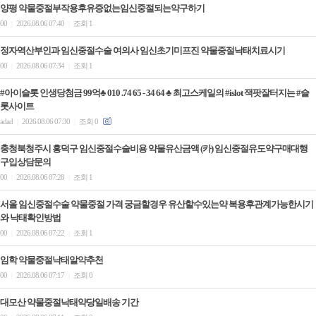
양평 약물중절부작용후유증없는임신중절되는약구하기
00
2026.08.06 07:40
조회 1
|
|
정자역산부인과 임신중절수술 여의사 임신초기미프진 약물중절낙태치료시기
00
2026.08.06 07:34
조회 1
|
|
#아이슬롯 인생당첨금 99억♣ 010 .74 65 - 34 64 ♣ 최고스케일의 #islot 잭팟잘터지는 #슬
롯사이트
adad
2026.08.06 07:30
조회 0
|
|
충청북청주시 흥덕구 임신중절수술비용 약물유산금액 (카) 임신중절유도약구매대행
구입상담문의
00
2026.08.06 07:28
조회 1
|
|
서울 임신중절수술 약물중절 가격 궁금할경우 유산할수있는약 복용후관계가능한시기
와 낙태확인방법
00
2026.08.06 07:22
조회 1
|
|
임학 약물중절낙­태알약추천
00
2026.08.06 07:17
조회 0
|
|
대모산 약물중절낙태약당일배송 기간