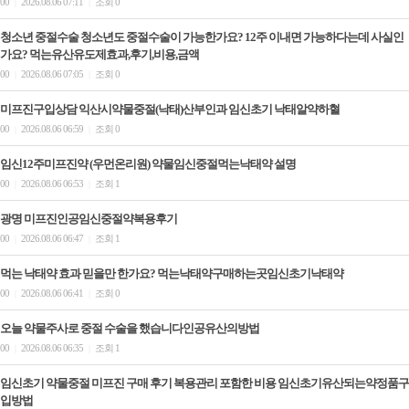
00
2026.08.06 07:11
조회 0
|
|
청소년 중절수술 청소년도 중절수술이 가능한가요? 12주 이내면 가능하다는데 사실인
가요? 먹는유산유도제효과,후기,비용,금액
00
2026.08.06 07:05
조회 0
|
|
미프진구입상담 익산시약물중절(낙태)산부인과 임신초기 낙­태알약하혈
00
2026.08.06 06:59
조회 0
|
|
임신12주미프진약 (우먼온리원) 약물임신중절먹는낙­태약 설명
00
2026.08.06 06:53
조회 1
|
|
광명 미프진인공임신중절약복용후기
00
2026.08.06 06:47
조회 1
|
|
먹는 낙태약 효과 믿을만 한가요? 먹는낙태약구매하는곳임신초기낙­태약
00
2026.08.06 06:41
조회 0
|
|
오늘 약물주사로 중절 수술을 했습니다인공유산의방법
00
2026.08.06 06:35
조회 1
|
|
임신초기 약물중절 미프진 구매 후기 복용관리 포함한 비용 임신초기유산되는약정품구
입방법