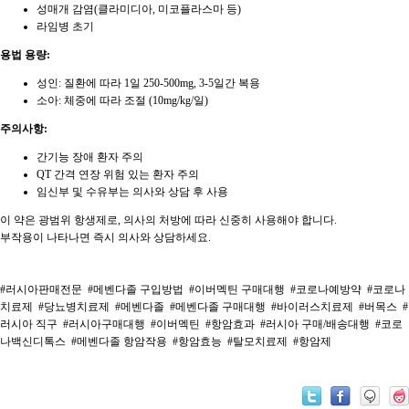
성매개 감염(클라미디아, 미코플라스마 등)
라임병 초기
용법 용량:
성인: 질환에 따라 1일 250-500mg, 3-5일간 복용
소아: 체중에 따라 조절 (10mg/kg/일)
주의사항:
간기능 장애 환자 주의
QT 간격 연장 위험 있는 환자 주의
임신부 및 수유부는 의사와 상담 후 사용
이 약은 광범위 항생제로, 의사의 처방에 따라 신중히 사용해야 합니다.
부작용이 나타나면 즉시 의사와 상담하세요.
#러시아판매전문
#메벤다졸 구입방법
#이버멕틴 구매대행
#코로나예방약
#코로나
치료제
#당뇨병치료제
#메벤다졸
#메벤다졸 구매대행
#바이러스치료제
#버목스
#
러시아 직구
#러시아구매대행
#이버멕틴
#항암효과
#러시아 구매/배송대행
#코로
나백신디톡스
#메벤다졸 항암작용
#항암효능
#탈모치료제
#항암제