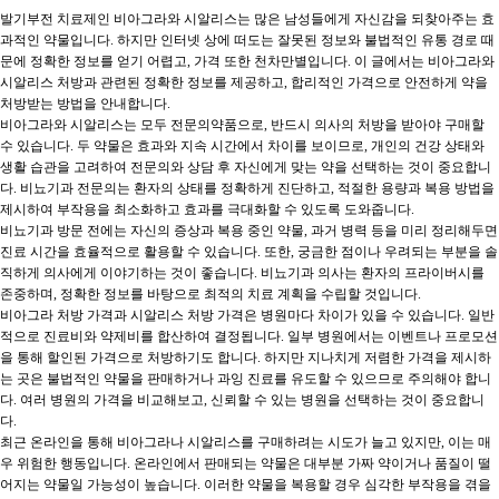
발기부전 치료제인 비아그라와 시알리스는 많은 남성들에게 자신감을 되찾아주는 효
과적인 약물입니다. 하지만 인터넷 상에 떠도는 잘못된 정보와 불법적인 유통 경로 때
문에 정확한 정보를 얻기 어렵고, 가격 또한 천차만별입니다. 이 글에서는 비아그라와
시알리스 처방과 관련된 정확한 정보를 제공하고, 합리적인 가격으로 안전하게 약을
처방받는 방법을 안내합니다.
비아그라와 시알리스는 모두 전문의약품으로, 반드시 의사의 처방을 받아야 구매할
수 있습니다. 두 약물은 효과와 지속 시간에서 차이를 보이므로, 개인의 건강 상태와
생활 습관을 고려하여 전문의와 상담 후 자신에게 맞는 약을 선택하는 것이 중요합니
다. 비뇨기과 전문의는 환자의 상태를 정확하게 진단하고, 적절한 용량과 복용 방법을
제시하여 부작용을 최소화하고 효과를 극대화할 수 있도록 도와줍니다.
비뇨기과 방문 전에는 자신의 증상과 복용 중인 약물, 과거 병력 등을 미리 정리해두면
진료 시간을 효율적으로 활용할 수 있습니다. 또한, 궁금한 점이나 우려되는 부분을 솔
직하게 의사에게 이야기하는 것이 좋습니다. 비뇨기과 의사는 환자의 프라이버시를
존중하며, 정확한 정보를 바탕으로 최적의 치료 계획을 수립할 것입니다.
비아그라 처방 가격과 시알리스 처방 가격은 병원마다 차이가 있을 수 있습니다. 일반
적으로 진료비와 약제비를 합산하여 결정됩니다. 일부 병원에서는 이벤트나 프로모션
을 통해 할인된 가격으로 처방하기도 합니다. 하지만 지나치게 저렴한 가격을 제시하
는 곳은 불법적인 약물을 판매하거나 과잉 진료를 유도할 수 있으므로 주의해야 합니
다. 여러 병원의 가격을 비교해보고, 신뢰할 수 있는 병원을 선택하는 것이 중요합니
다.
최근 온라인을 통해 비아그라나 시알리스를 구매하려는 시도가 늘고 있지만, 이는 매
우 위험한 행동입니다. 온라인에서 판매되는 약물은 대부분 가짜 약이거나 품질이 떨
어지는 약물일 가능성이 높습니다. 이러한 약물을 복용할 경우 심각한 부작용을 겪을