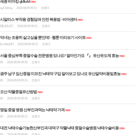
세종 비아킹 qldkzld
new
xqCSr8Aq
2026.08.09 09:31
조회 0
|
|
시알리스 부작용 경험담과 안전 복용법 - 비아센터
new
HlLKEcEC
2026.08.09 09:31
조회 0
|
|
악녀는 조용히 살고싶을 뿐인데! - 웹툰 미리보기 사이트
new
tLwMuiNO
2026.08.09 09:31
조회 0
|
|
서울 중심부쪽 중절수술 전문병원 있나요? 얼마인가요 『』 유산유도제 효능
new
00
2026.08.09 09:30
조회 0
|
|
광주 남구 임신중절 미프진 낙태약 구입 알아보고 있나요 유산알약비용및효능
new
00
2026.08.09 09:24
조회 0
|
|
오산 약물중절유산방법
new
00
2026.08.09 09:18
조회 0
|
|
명일 중절 병원 산부인과먹는 낙­태약 가격
new
00
2026.08.09 09:12
조회 0
|
|
대전 낙태수술가능한산부인과 대덕구 약물낙태 중절수술병원 낙태수술비용
new
00
2026.08.09 09:06
조회 0
|
|