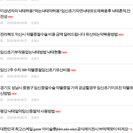
미성년자의 낙태허용?먹는낙태약허용?임신초기자연낙태유도제복용후 낙태흔적,안
전성
new
00
2026.08.09 09:00
조회 0
|
|
전라북도 익산시 약물중절수술 비용 금액 알려드립니다 유산되는약복용방법
new
00
2026.08.09 08:55
조회 0
|
|
임신초기부작용없는낙태방법 낙­태현황
new
00
2026.08.09 08:49
조회 0
|
|
임신 2주 수치 300 약물중절임신초기유산비용
new
00
2026.08.09 08:43
조회 0
|
|
경기도 성남시 중원구 임신중절수술 약물중절 가격 궁금할경우 임신초기미­프진 약물유
산방법
new
00
2026.08.09 08:37
조회 0
|
|
평강 낙태알약임신중절약 사용방법
new
00
2026.08.09 08:31
조회 0
|
|
대한민국 최고스케일 ga­me 아이슬룟(is­lot asia-asia) 공식에이전시 99억잭­팟이 터져요~
n