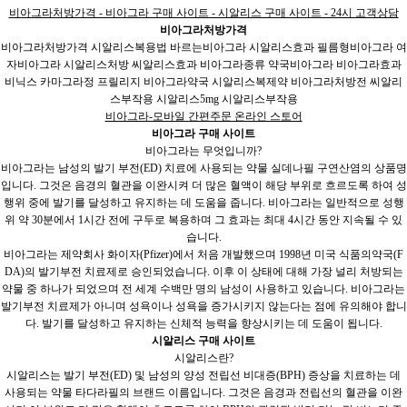
비아그라처방가격 - 비아그라 구매 사이트 - 시알리스 구매 사이트 - 24시 고객상담
비아그라처방가격
비아그라처방가격 시알리스복용법 바르는비아그라 시알리스효과 필름형비아그라 여
자비아그라 시알리스처방 씨알리스효과 비아그라종류 약국비아그라 비아그라효과
비닉스 카마그라정 프릴리지 비아그라약국 시알리스복제약 비아그라처방전 씨알리
스부작용 시알리스5mg 시알리스부작용
비아그라-모바일 간편주문 온라인 스토어
비아그라 구매 사이트
비아그라는 무엇입니까?
비아그라는 남성의 발기 부전(ED) 치료에 사용되는 약물 실데나필 구연산염의 상품명
입니다. 그것은 음경의 혈관을 이완시켜 더 많은 혈액이 해당 부위로 흐르도록 하여 성
행위 중에 발기를 달성하고 유지하는 데 도움을 줍니다. 비아그라는 일반적으로 성행
위 약 30분에서 1시간 전에 구두로 복용하며 그 효과는 최대 4시간 동안 지속될 수 있
습니다.
비아그라는 제약회사 화이자(Pfizer)에서 처음 개발했으며 1998년 미국 식품의약국(F
DA)의 발기부전 치료제로 승인되었습니다. 이후 이 상태에 대해 가장 널리 처방되는
약물 중 하나가 되었으며 전 세계 수백만 명의 남성이 사용하고 있습니다. 비아그라는
발기부전 치료제가 아니며 성욕이나 성욕을 증가시키지 않는다는 점에 유의해야 합니
다. 발기를 달성하고 유지하는 신체적 능력을 향상시키는 데 도움이 됩니다.
시알리스 구매 사이트
시알리스란?
시알리스는 발기 부전(ED) 및 남성의 양성 전립선 비대증(BPH) 증상을 치료하는 데
사용되는 약물 타다라필의 브랜드 이름입니다. 그것은 음경과 전립선의 혈관을 이완