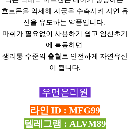
호르몬을 억제해
자궁을
수축시켜
자연
유
산을
유도하는
약품입니다.
마취가 필요없이
사용하기
쉽고
임신초기
에
복용하면
생리통 수준의 출혈로 안전하게 자연유산
이 됩니다.
우먼온리원
라인 ID : MFG99
텔레그램 : ALVM89