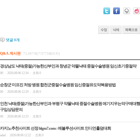
수정
삭제
목록으로
댓글
0
개
Q&A 게시판
75,447개(7/3773페이지)
경상남도 낙태(중절)가능한산부인과 창녕군 약물낙태 중절수술병원 임신초기중절약
00
2026.08.06 12:34
조회 0
|
|
순창군 미프진 처방 병원 합천군중절수술병원 임신중절유도약복용방법
00
2026.08.06 12:29
조회 0
|
|
인천 낙태(중절)가능한산부인과 부평구 약물낙태 중절수술병원 애기지우는약구매대행
구입상담문의
00
2026.08.06 12:23
조회 0
|
|
카­지노추천사이트 선정 blgm7.com : 에볼루션사이트 인디언홀덤대회
adad
2026.08.06 12:22
조회 0
|
|