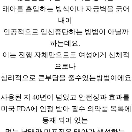
태아를 흡입하는
방식이나
자궁벽을
긁어
내어
인공적으로 임신중단하는
방법이
아닐까
하는데요.
이는 진행
자체만으로도
여성에게
신체적
으로나
심리적으로 큰부담을
줄수있는방법이에요
사용된 지
40년이 넘었고 안전성과 효과를
미국 FDA에 인정 받아 필수 의약품 목록에
등재 되어 있는
먹는 낙태약
미프진은
태아가
생성하는