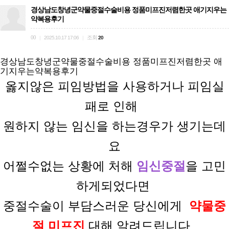
경상남도창녕군약물중절수술비용 정품미프진저렴한곳 애기지우는
약복용후기
00
조회
|
2025.10.17 17:06
|
20
경상남도창녕군약물중절수술비용 정품미프진저렴한곳 애
기지우는약복용후기
옳지않은 피임방법을
사용하거나
피임실
패로
인해
원하지 않는
임신을
하는경우가
생기는데
요
어쩔수없는 상황에
처해
임신중절
을 고민
하게되었다면
중절수술이 부담스러운
당신에게
약물중
절 미프진
대해 알려드립니다