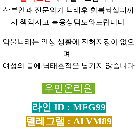
산부인과 전문의가
낙태후
회복되실때까
지
책임지고
복용상담도와드립니다
약물낙태는 일상
생활에
전혀
지장이
없으
며
여성의 몸에 낙태흔적을 남기지 않습니다
우먼온리원
라인 ID : MFG99
텔레그램 : ALVM89