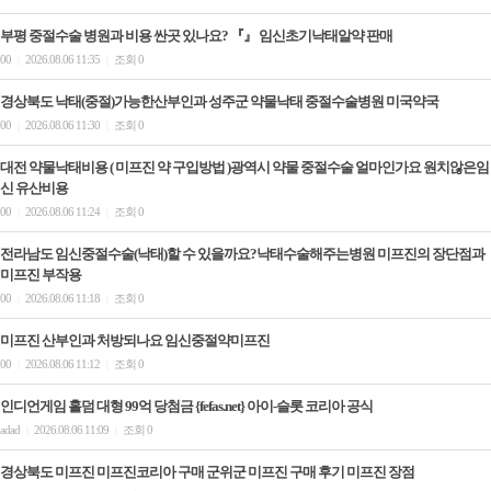
부평 중절수술 병원과 비용 싼곳 있나요? 『』 임신초기낙­태알약 판매
00
2026.08.06 11:35
조회 0
|
|
경상북도 낙태(중절)가능한산부인과 성주군 약물낙태 중절수술병원 미국약국
00
2026.08.06 11:30
조회 0
|
|
대전 약물낙태비용 ( 미프진 약 구입방법 )광역시 약물 중절수술 얼마인가요 원치않은임
신 유산비용
00
2026.08.06 11:24
조회 0
|
|
전라남도 임신중절수술(낙태)할 수 있을까요?낙태수술해주는병원 미­프진의 장단점과
미­프진 부작용
00
2026.08.06 11:18
조회 0
|
|
미프진 산부인과 처방되나요 임신중절약미­프진
00
2026.08.06 11:12
조회 0
|
|
인디언게임 홀덤 대형 99억 당첨금 {fefas.net} 아이-슬롯 코리아 공식
adad
2026.08.06 11:09
조회 0
|
|
경상북도 미프진 미프진코리아 구매 군위군 미프진 구매 후기 미­프진 장점