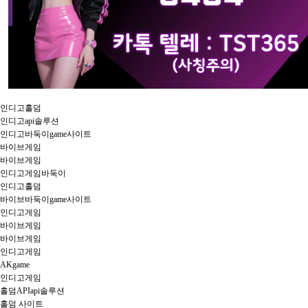
인디고홀덤
인디고api솔­루­션
인디고바둑이game사이트
바이브게임
바이브게임
인디고게임바둑이
인디고홀덤
바이브바둑이game사이트
인디고게임
바이브게임
바이브게임
인디고게임
AKgame
인디고게임
홀덤APIapi솔­루­션
홀덤 사이트