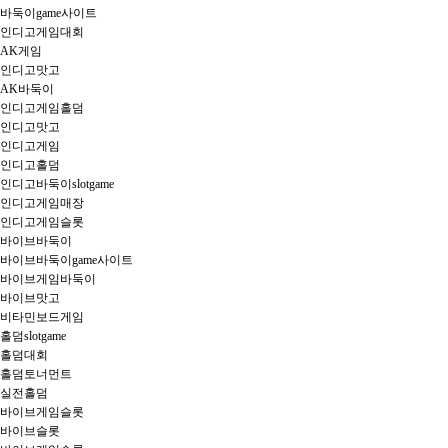
바둑이game사이트
인디고게임대회
AK게임
인디고맛고
AK바둑이
인디고게임홀덤
인디고맛고
인디고게임
인디고홀덤
인디고바둑이slotgame
인디고게임매장
인디고게임슬­롯
바이브바둑이
바이브바둑이game사이트
바이브게임바둑이
바이브맛고
비타민보드게임
홀덤slotgame
홀덤대회
홀덤토너먼트
실전홀덤
바이브게임슬­롯
바이브슬­롯