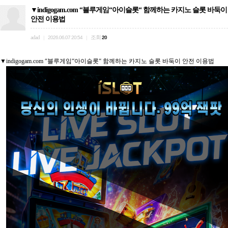
▼indigogam.com “블루게임“아이슬롯“ 함께하는 카지노 슬롯 바둑이
안전 이용법
adad
조회
|
2026.06.07 20:54
|
20
▼indigogam.com “블루게임“아이슬롯“ 함께하는 카지노 슬롯 바둑이 안전 이용법