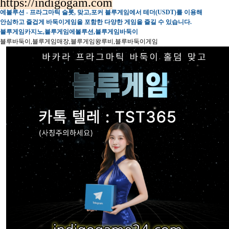
https://indigogam.com
에볼루션 - 프라그마틱 슬롯, 맞고,포커 블루게임에서 테더(USDT)를 이용해
안심하고 즐겁게 바둑이게임을 포함한 다양한 게임을 즐길 수 있습니다.
블루게임카지노,블루게임에볼루션,블루게임바둑이
블루바둑이,블루게임매장,블루게임왕루비,블루바둑이게임