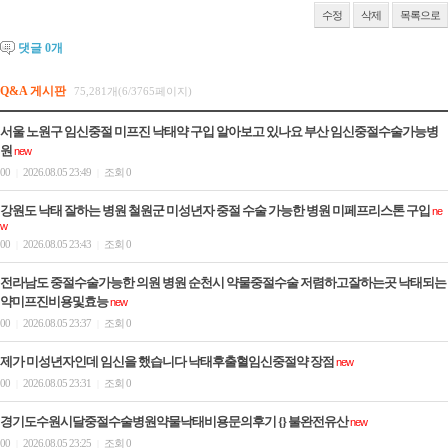
수정
삭제
목록으로
댓글
0
개
Q&A 게시판
75,281개(6/3765페이지)
서울 노원구 임신중절 미프진 낙태약 구입 알아보고 있나요 부산 임신중절수술가능병
원
new
00
2026.08.05 23:49
조회 0
|
|
강원도 낙태 잘하는 병원 철원군 미성년자 중절 수술 가능한 병원 미페프리스톤 구입
ne
w
00
2026.08.05 23:43
조회 0
|
|
전라남도 중절수술가능한 의원 병원 순천시 약물중절수술 저렴하고잘하는곳 낙태되는
약미프진비용및효능
new
00
2026.08.05 23:37
조회 0
|
|
제가 미성년자인데 임신을 했습니다 낙태후출혈임신중절약 장점
new
00
2026.08.05 23:31
조회 0
|
|
경기도수원시달중절수술병원약물낙태비용문의후기 {} 불완전유산
new
00
2026.08.05 23:25
조회 0
|
|