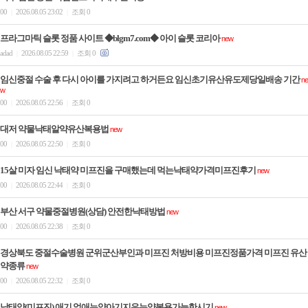
00
2026.08.05 23:02
조회 0
|
|
프라그마틱 슬롯 정품 사이트 ◆blgm7.com◆ 아이 슬롯 코리아
new
adad
2026.08.05 22:59
조회 0
|
|
임신중절 수술 후 다시 아이를 가지려고 하거든요 임신초기유산유도제당일배송 기간
ne
w
00
2026.08.05 22:56
조회 0
|
|
대저 약물낙태알약유산복용법
new
00
2026.08.05 22:50
조회 0
|
|
15살 미자 임신 낙태약 미프진을 구매했는데 먹는낙태약가격미­프진후기
new
00
2026.08.05 22:44
조회 0
|
|
부산 서구 약물중절병원(상담) 안전한낙­태방법
new
00
2026.08.05 22:38
조회 0
|
|
경상북도 중절수술병원 군위군산부인과 미프진 처방비용 미프진정품가격 미­프진 유산
약종류
new
00
2026.08.05 22:32
조회 0
|
|
낙태약(미프진) 애기 없애는약아기지우는약복용가능한시기
new