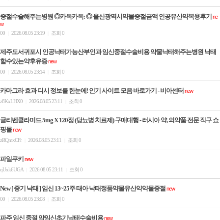
중절수술해주는병원 ◎카톡카톡: ◎ 울산광역시약물중절금액 인공유산약복용후기
ne
w
00
2026.08.05 23:19
조회 0
|
|
제주도서귀포시 인공낙태가능산부인과 임신중절수술비용 약물낙태해주는병원 낙태
할수있는약후유증
new
00
2026.08.05 23:14
조회 0
|
|
카마그라 효과 디시 정보를 한눈에! 인기 사이트 모음 바로가기 - 비아센터
new
z8KxLHX0
2026.08.05 23:11
조회 0
|
|
글리벤클라미드 5mg X 120정 (당뇨병 치료제) 구매대행 - 러시아 약, 의약품 전문 직구 쇼
핑몰
new
zRQmxCFr
2026.08.05 23:11
조회 0
|
|
파일쿠키
new
qUxk6UGA
2026.08.05 23:11
조회 0
|
|
New [ 중기 낙태 ] 임신 13~25주 태아 낙태정품약물유산약약물중절
new
00
2026.08.05 23:08
조회 0
|
|
파주 임신 중절 약임신초기낙­태수술비용
new