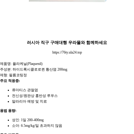
러시아 직구 구매대행 우라몰와 함께하세요
https://76ty.ula24.top
제품명: 플라케닐(Plaquenil)
주성분: 하이드록시클로로퀸 황산염 200mg
제형: 필름코팅정
주요 적응증:
류마티스 관절염
전신성/원판상 홍반성 루푸스
말라리아 예방 및 치료
용법 용량:
성인: 1일 200-400mg
소아: 6.5mg/kg/일 초과하지 않음