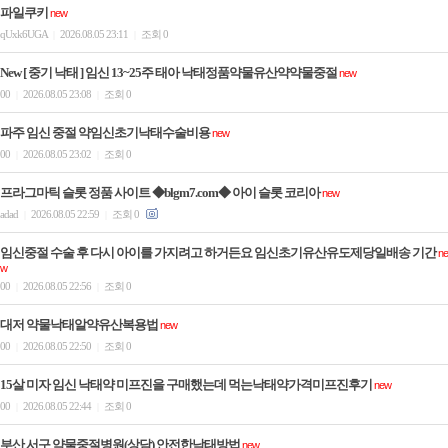
파일쿠키
new
qUxk6UGA
2026.08.05 23:11
조회 0
|
|
New [ 중기 낙태 ] 임신 13~25주 태아 낙태정품약물유산약약물중절
new
00
2026.08.05 23:08
조회 0
|
|
파주 임신 중절 약임신초기낙­태수술비용
new
00
2026.08.05 23:02
조회 0
|
|
프라그마틱 슬롯 정품 사이트 ◆blgm7.com◆ 아이 슬롯 코리아
new
adad
2026.08.05 22:59
조회 0
|
|
임신중절 수술 후 다시 아이를 가지려고 하거든요 임신초기유산유도제당일배송 기간
ne
w
00
2026.08.05 22:56
조회 0
|
|
대저 약물낙태알약유산복용법
new
00
2026.08.05 22:50
조회 0
|
|
15살 미자 임신 낙태약 미프진을 구매했는데 먹는낙태약가격미­프진후기
new
00
2026.08.05 22:44
조회 0
|
|
부산 서구 약물중절병원(상담) 안전한낙­태방법
new