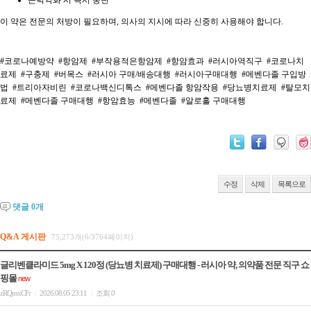
이 약은 전문의 처방이 필요하며, 의사의 지시에 따라 신중히 사용해야 합니다.
#코로나예방약
#항암제
#부작용적은항암제
#항암효과
#러시아역직구
#코로나치
료제
#구충제
#버목스
#러시아 구매/배송대행
#러시아구매대행
#메벤다졸 구입방
법
#트리아자비린
#코로나백신디톡스
#메벤다졸 항암작용
#당뇨병치료제
#탈모치
료제
#메벤다졸 구매대행
#항암효능
#메벤다졸
#알로홀 구매대행
수정
삭제
목록으로
댓글
0
개
Q&A 게시판
75,273개(6/3764페이지)
글리벤클라미드 5mg X 120정 (당뇨병 치료제) 구매대행 - 러시아 약, 의약품 전문 직구 쇼
핑몰
new
zRQmxCFr
2026.08.05 23:11
조회 0
|
|