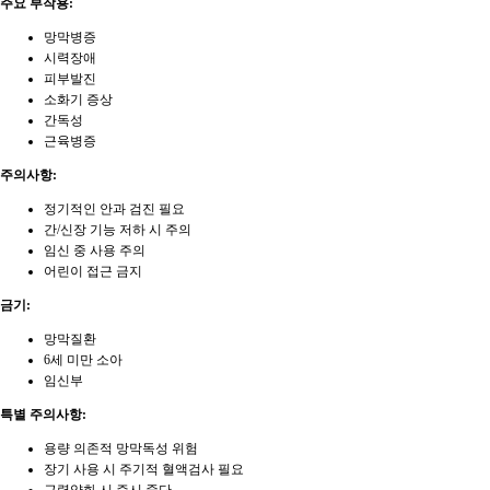
주요 부작용:
망막병증
시력장애
피부발진
소화기 증상
간독성
근육병증
주의사항:
정기적인 안과 검진 필요
간/신장 기능 저하 시 주의
임신 중 사용 주의
어린이 접근 금지
금기:
망막질환
6세 미만 소아
임신부
특별 주의사항:
용량 의존적 망막독성 위험
장기 사용 시 주기적 혈액검사 필요
근력약화 시 즉시 중단