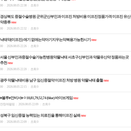
00
2026.08.05 22:38
조회 0
|
|
경상북도 중절수술병원 군위군산부인과 미프진 처방비용 미프진정품가격 미­프진 유산
약종류
new
00
2026.08.05 22:32
조회 0
|
|
낙태약(미프진) 애기 없애는약아기지우는약복용가능한시기
new
00
2026.08.05 22:26
조회 0
|
|
서울 산부인과중절수술가능한병원약물낙태 서초구산부인과 약물유산약 정품파는곳
추천
new
00
2026.08.05 22:20
조회 0
|
|
광주 약물낙태비용 남구 임신중절약 미프진 처방 병원 약물낙­태 출혈
new
00
2026.08.05 22:15
조회 0
|
|
♠블루♠안비서♠ㅇ10,81,79,52,74 (blue) 바이브게임
new
쟌칭애펼핑
2026.08.05 22:09
조회 0
|
|
성북구 임신중절 능력있는 의료진을 통해미­프진 실패
new
00
2026.08.05 22:09
조회 0
|
|