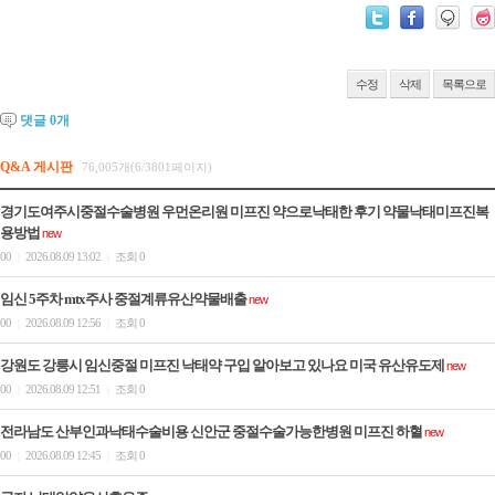
수정
삭제
목록으로
댓글
0
개
Q&A 게시판
76,005개(6/3801페이지)
경기도여주시중절수술병원 우먼온리원 미프진 약으로낙태한 후기 약물낙태미프진복
용방법
new
00
2026.08.09 13:02
조회 0
|
|
임신 5주차 mtx주사 중절계류유산약물배출
new
00
2026.08.09 12:56
조회 0
|
|
강원도 강릉시 임신중절 미프진 낙태약 구입 알아보고 있나요 미국 유산유도제
new
00
2026.08.09 12:51
조회 0
|
|
전라남도 산부인과낙태수술비용 신안군 중절수술가능한병원 미­프진 하혈
new
00
2026.08.09 12:45
조회 0
|
|