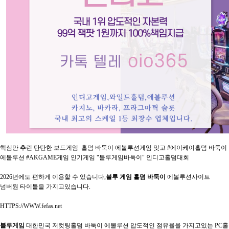
핵심만 추린 탄탄한 보드게임 홀덤 바둑이 에볼루션게임 맞고 #에이케이홀덤 바둑이
에볼루션 #AKGAME게임 인기게임 "블루게임바둑이"
인디고홀덤대회
2026년에도 편하게 이용할 수 있습니다,
블루 게임 홀덤 바둑이
에볼루션사이트
넘버원 타이틀을 가지고있습니다.
HTTPS://WWW.fefas.net
블루게임
대한민국 저컷팅홀덤 바둑이 에볼루션 압도적인 점유율을 가지고있는 PC홀