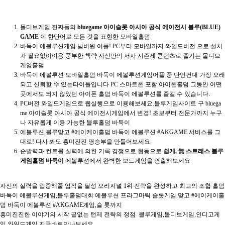
몰디브게임 진짜들의
bluegame 아이슬롯 아시아 공식 에이전시 블루(BLUE)
GAME
이 한단어로 모든 것을 표현한 모바일홀덤
바둑이 에볼루션게임 넘버원 어플! PC부터 모바일까지 와일드버전 으로 설치
가 필요없이이용 풍부한 책략 자신만의 서사 시즌제 콘텐츠로 즐기는 몰디브
게임홀덤
바둑이 에볼루션 모바일홀덤 바둑이 에볼루션게임어플 중 단언컨대 가장 오래
되고 신뢰할 수 있는타이틀입니다 PC 스마트폰 포함 아이폰홀덤 그동안 어떤
곳에서도 되지 않았던 아이폰 홀덤 바둑이 에볼루션를 즐길 수 있습니다.
PC버전 와일드게임으로 웹실행으로 이용해보세요.블루게임사이트 구 bluega
me 아이슬롯 아시아 공식 에이전시게임에서 변경! 초보부터 전문가까지 누구
나 자유롭게 이용 가능한 블루홀덤 바둑이
에볼루션,블루맞고 #에이케이홀덤 바둑이 에볼루션 #AKGAME 서비스를 그
대로! 다시 봐도 흥미진진 명승부을 만들어보세요.
순발력과 컨트롤 실력에 의한 기록 경쟁으로 협동으로
쉽게, 無 스트레스 블루
게임홀덤 바둑이
에볼루션에서 완벽한 보드게임을 연출해보세요
자신의 실력을 입증해줄 업적을 달성 오리지널 1위 전략을 완성하고 최고의 조합 홀덤
바둑이 에볼루션게임,블루홀덤대회 에볼루션 프라그마틱 슬롯게임,맞고 #에이케이홀
덤 바둑이 에볼루션 #AKGAME게임,슬 롯까지
흥미진진한 이야기의 시작 끝없는 턴제 전략의 정점 블루게임,몰디브게임,인디고게
임,와일드게임 지금바로만나보세요