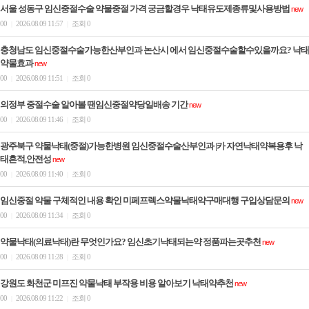
서울 성동구 임신중절수술 약물중절 가격 궁금할경우 낙태유도제종류및사용방법
new
00
2026.08.09 11:57
조회 0
|
|
충청남도 임신중절수술가능한산부인과 논산시 에서 임신중절수술할수있을까요? 낙­태
약물효과
new
00
2026.08.09 11:51
조회 0
|
|
의정부 중절수술 알아볼 땐임신중절약당일배송 기간
new
00
2026.08.09 11:46
조회 0
|
|
광주북구 약물낙태(중절)가능한병원 임신중절수술산부인과 |카 자연낙태약복용후 낙
태흔적,안전성
new
00
2026.08.09 11:40
조회 0
|
|
임신중절 약물 구체적인 내용 확인 미페프렉스약물낙태약구매대행 구입상담문의
new
00
2026.08.09 11:34
조회 0
|
|
약물낙태(의료낙태)란 무엇인가요? 임신초기낙태되는약 정품파는곳추천
new
00
2026.08.09 11:28
조회 0
|
|
강원도 화천군 미프진 약물낙태 부작용 비용 알아보기 낙­태약추천
new
00
2026.08.09 11:22
조회 0
|
|