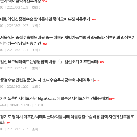
군자 낙태알약유산후유증
new
00
2026.08.09 12:39
조회 0
|
|
대림역임신중절수술 알아둔다면 좋아요미­프진 복용후기
new
00
2026.08.09 12:27
조회 0
|
|
서울 임신중절수술병원비용 중구 미프진처방가능한병원 약물낙태산부인과 임신초기
낙태되는약당일배송 기간
new
00
2026.08.09 12:21
조회 1
|
|
임신16주낙태해주는병원금액 비용 『』 임신초기 미­프진낙­태
new
00
2026.08.09 12:15
조회 0
|
|
중절수술 관련질문입니다. 소파수술후자궁수축낙­태약후기
new
00
2026.08.09 12:09
조회 0
|
|
카­지노추천사이트 선정 blgm7.com : 에볼루션사이트 인디언홀돔대회
new
adad
2026.08.09 12:06
조회 0
|
|
경기도 평택시 미프진(낙태되는약) 약물낙태 약물중절수술비용 금액 자연유산후몸조
리
new
00
2026.08.09 12:03
조회 0
|
|