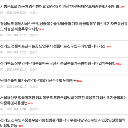
시험관으로 쌍둥이 임신했어요 일란성? 이란성?자연낙태유도제종류및사용방법
new
00
2026.08.08 12:34
조회 1
|
|
경상남도 창원시성산 구 임신중절수술 약물중절 가격 궁금할경우 임신초기자연유산유
도제성분 복용후주의사항
new
00
2026.08.08 12:28
조회 0
|
|
경기도 정품미프진파는곳 남양주시 정품미프진구입구매방법 낙­태기간
new
00
2026.08.08 12:22
조회 1
|
|
전라북도 산부인과낙태수술비용 군산시 중절수술가능한병원 낙­태알약복용법
new
00
2026.08.08 12:16
조회 1
|
|
낙태수술이 불가능하다는데요임신주수별 낙­태비용
new
00
2026.08.08 12:10
조회 0
|
|
서울용산구 정품미프진 해외직구 미프진구입방법 미프진 복용후기 임신초기중절되는
약종류및사용방법
new
00
2026.08.08 12:04
조회 0
|
|
경기도 산부인과중절수술가능한병원약물낙태 수원시달구산부인과 인공임신중절약
비용및효능
new