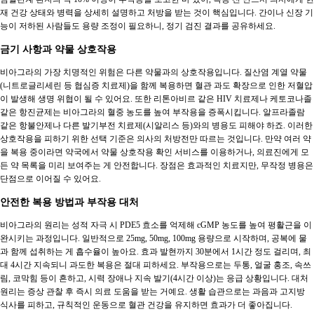
재 건강 상태와 병력을 상세히 설명하고 처방을 받는 것이 핵심입니다. 간이나 신장 기
능이 저하된 사람들도 용량 조정이 필요하니, 정기 검진 결과를 공유하세요.
금기 사항과 약물 상호작용
비아그라의 가장 치명적인 위험은 다른 약물과의 상호작용입니다. 질산염 계열 약물
(니트로글리세린 등 협심증 치료제)을 함께 복용하면 혈관 과도 확장으로 인한 저혈압
이 발생해 생명 위협이 될 수 있어요. 또한 리톤아비르 같은 HIV 치료제나 케토코나졸
같은 항진균제는 비아그라의 혈중 농도를 높여 부작용을 증폭시킵니다. 알프라졸람
같은 항불안제나 다른 발기부전 치료제(시알리스 등)와의 병용도 피해야 하죠. 이러한
상호작용을 피하기 위한 선택 기준은 의사의 처방전만 따르는 것입니다. 만약 여러 약
을 복용 중이라면 약국에서 약물 상호작용 확인 서비스를 이용하거나, 의료진에게 모
든 약 목록을 미리 보여주는 게 안전합니다. 장점은 효과적인 치료지만, 무작정 병용은
단점으로 이어질 수 있어요.
안전한 복용 방법과 부작용 대처
비아그라의 원리는 성적 자극 시 PDE5 효소를 억제해 cGMP 농도를 높여 평활근을 이
완시키는 과정입니다. 일반적으로 25mg, 50mg, 100mg 용량으로 시작하며, 공복에 물
과 함께 섭취하는 게 흡수율이 높아요. 효과 발현까지 30분에서 1시간 정도 걸리며, 최
대 4시간 지속되니 과도한 복용은 절대 피하세요. 부작용으로는 두통, 얼굴 홍조, 속쓰
림, 코막힘 등이 흔하고, 시력 장애나 지속 발기(4시간 이상)는 응급 상황입니다. 대처
원리는 증상 관찰 후 즉시 의료 도움을 받는 거예요. 생활 습관으로는 과음과 고지방
식사를 피하고, 규칙적인 운동으로 혈관 건강을 유지하면 효과가 더 좋아집니다.