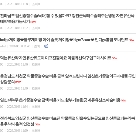
00
2026.08.08 11:58
조회 0
|
|
전라남도 임신중절수술(낙태)할 수 있을까요? 강진군낙태수술해주는병원 자연유산낙­
태약 복용가능시기
new
00
2026.08.08 11:52
조회 0
|
|
indigo게이밍❤️블루게이밍 아이 슬­롯 게이밍❤️ blgm7.com ❤️ 인디go홀­덤 토너먼트
new
adad
2026.08.08 11:48
조회 0
|
|
먹는유산약 자연유산유도제 미프진팔아요 약물유산약구입구매사이트
new
00
2026.08.08 11:46
조회 0
|
|
충청남도 서천군 약물중절수술 비용 금액 알려드립니다 임신초기중절약구매대행 구입
상담문의
new
00
2026.08.08 11:40
조회 0
|
|
임신3주4주 초기중절수술 금액 비용 카드 할부가능한곳 계류유산소파술비용
new
00
2026.08.08 11:34
조회 0
|
|
전라북도 임실군 임신중절수술 미프진 약물중절 믿을수있는곳으로 임신중절되는약복
용후 낙태흔적,안전성
new
00
2026.08.08 11:29
조회 0
|
|