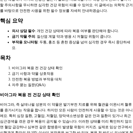
할 주의사항을 무시하면 심각한 건강 위험이 따를 수 있어요. 이 글에서는 의학적 근거
를 바탕으로 안전한 사용을 위한 필수 정보를 자세히 안내하겠습니다.
핵심 요약
의사 상담 필수
: 개인 건강 상태에 따라 복용 여부를 판단해야 합니다.
금기 약물 주의
: 질산염 계열 약과 병용 시 저혈압 위험이 큽니다.
부작용 모니터링
: 두통, 홍조 등 흔한 증상을 넘어 심각한 경우 즉시 중단하세
요.
목차
비아그라 복용 전 건강 상태 확인
금기 사항과 약물 상호작용
안전한 복용 방법과 부작용 대처
자주 묻는 질문(Q&A)
비아그라 복용 전 건강 상태 확인
비아그라, 즉 실데나필 성분의 이 약물은 발기부전 치료를 위해 혈관을 이완시켜 혈류
를 증가시키는 작용을 합니다. 하지만 모든 사람이 안전하게 사용할 수 있는 것은 아니
에요. 특히 심장 질환, 고혈압, 저혈압, 망막색소변성증 같은 안과 질환이 있거나 최근
심근경색을 겪은 경우 복용이 금지될 수 있습니다. 이러한 상태를 미리 확인하지 않으
면 혈압 급강하나 심부전 같은 합병증이 발생할 위험이 커지죠. 실제로 임상 연구에서
심혈관계 환자의 약 10% 이상이 부작용을 보고한 바 있어, 복용 전 반드시 의사에게 현