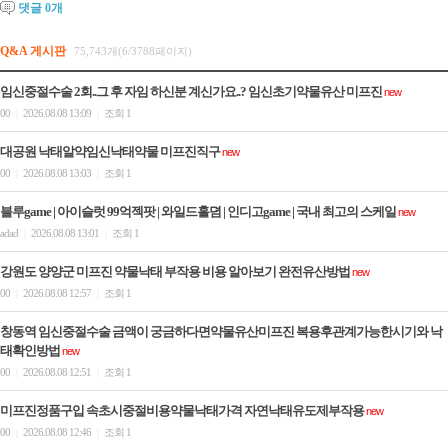
댓글
0
개
Q&A 게시판
75,743개(6/3788페이지)
임신중절수술 2회..그 후 자임 하신분 계신가요..? 임신초기약물유산 미­프진
new
00
2026.08.08 13:09
조회 1
|
|
대공원 낙태알약임신낙­태약물 미­프진직구
new
00
2026.08.08 13:03
조회 1
|
|
블루game | 아이슬럿 99억젝팟 | 와일드홀뎜 | 인디­고game | 국내 최고의 스케일
new
adad
2026.08.08 13:01
조회 1
|
|
강원도 양양군 미프진 약물낙태 부작용 비용 알아보기 완전유산방법
new
00
2026.08.08 12:57
조회 1
|
|
창동역 임신중절수술 금액이 궁금하다면약물유산미프진 복용후관계가능한시기와 낙
태확인방법
new
00
2026.08.08 12:51
조회 1
|
|
미프진정품구입 속초시중절비용약물낙태가격 자연낙태유도제부작용
new
00
2026.08.08 12:46
조회 1
|
|