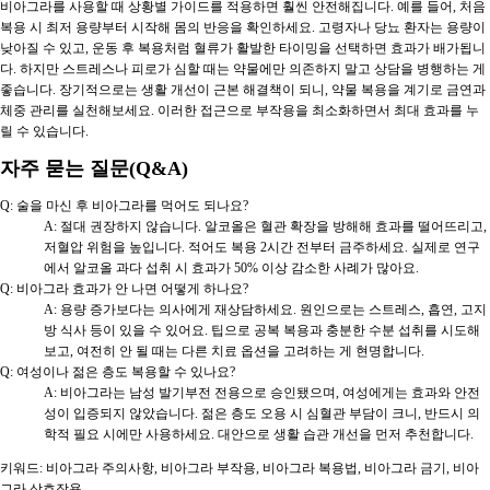
비아그라를 사용할 때 상황별 가이드를 적용하면 훨씬 안전해집니다. 예를 들어, 처음
복용 시 최저 용량부터 시작해 몸의 반응을 확인하세요. 고령자나 당뇨 환자는 용량이
낮아질 수 있고, 운동 후 복용처럼 혈류가 활발한 타이밍을 선택하면 효과가 배가됩니
다. 하지만 스트레스나 피로가 심할 때는 약물에만 의존하지 말고 상담을 병행하는 게
좋습니다. 장기적으로는 생활 개선이 근본 해결책이 되니, 약물 복용을 계기로 금연과
체중 관리를 실천해보세요. 이러한 접근으로 부작용을 최소화하면서 최대 효과를 누
릴 수 있습니다.
자주 묻는 질문(Q&A)
Q: 술을 마신 후 비아그라를 먹어도 되나요?
A: 절대 권장하지 않습니다. 알코올은 혈관 확장을 방해해 효과를 떨어뜨리고,
저혈압 위험을 높입니다. 적어도 복용 2시간 전부터 금주하세요. 실제로 연구
에서 알코올 과다 섭취 시 효과가 50% 이상 감소한 사례가 많아요.
Q: 비아그라 효과가 안 나면 어떻게 하나요?
A: 용량 증가보다는 의사에게 재상담하세요. 원인으로는 스트레스, 흡연, 고지
방 식사 등이 있을 수 있어요. 팁으로 공복 복용과 충분한 수분 섭취를 시도해
보고, 여전히 안 될 때는 다른 치료 옵션을 고려하는 게 현명합니다.
Q: 여성이나 젊은 층도 복용할 수 있나요?
A: 비아그라는 남성 발기부전 전용으로 승인됐으며, 여성에게는 효과와 안전
성이 입증되지 않았습니다. 젊은 층도 오용 시 심혈관 부담이 크니, 반드시 의
학적 필요 시에만 사용하세요. 대안으로 생활 습관 개선을 먼저 추천합니다.
키워드: 비아그라 주의사항, 비아그라 부작용, 비아그라 복용법, 비아그라 금기, 비아
그라 상호작용