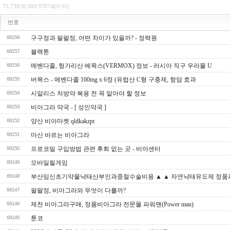
75,738개(380/3787페이지)
번호
68158
구구정과 팔팔정, 어떤 차이가 있을까? - 정력원
68157
블랙툰
68156
메벤다졸, 헝가리산 베목스(VERMOX) 정보 - 러시아 직구 우라몰 U
68155
버목스 - 메벤다졸 100mg x 6정 (유럽산 C형 구충제, 항암 효과
68154
시알리스 처방약 복용 전 꼭 알아야 할 정보
68153
비아그라 약국 - [ 성인약국 ]
68152
양산 비아마켓 qldkakzpt
68151
마산 바르는 비아그라
68150
프로코밀 구입방법 관련 후회 없는 곳 - 비아센터
68149
모바일릴게임
68148
부산임신초기약물낙태산부인과중절수술비용 ▲ ▲ 자연낙태유도제 정품
68147
팔팔정, 비아그라와 무엇이 다를까?
68146
제천 비아그라구매, 정품비아그라 전문몰 파워맨(Power man)
68145
툰코