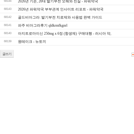
68144
2026년 기준, 20대 발기부전 오해와 진실 - 파워약국
68143
2026년 파워약국 부부관계 인사이트 리포트 - 파워약국
68142
골드비아그라: 발기부전 치료제와 사용법 완벽 가이드
68141
파주 비아그라후기 qldkrmfkgnrl
68140
아지트로마이신 250mg x 6정 (항생제) 구매대행 - 러시아 약,
68139
원테이크 - 뉴토끼
글쓰기