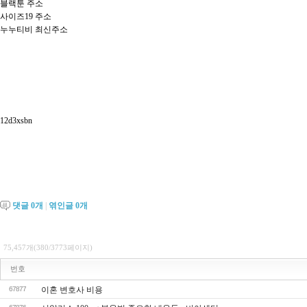
블랙툰 주소
사이즈19 주소
누누티비 최신주소
12d3xsbn
댓글
0
개
|
엮인글
0
개
75,457개(380/3773페이지)
번호
67877
이혼 변호사 비용