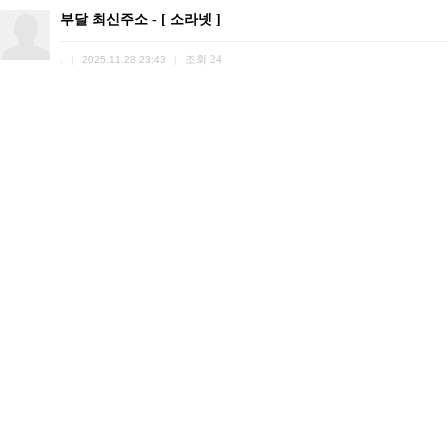
부달 최신주소 - [ 소라넷 ]
.
조회
24
|
2025.11.28 23:43
|