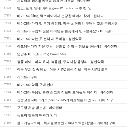
67876
시­알리스 100mg 복용법 중요한 내용들 - 비아센터
67875
맞고, 포커, 안내.바이브game W t w t7.com 추.천 .인 :
67874
비아그라25mg, 럭스비아에서 건강한 에너지 찾아드립니다
67873
비아그라 가격 및 후기 총정리: 약국 vs 온라인 구매 비교와 주의사항
67872
레비트라 구입처 전문 아이템을 한곳에서 만나보세요! - 비아센터
67871
비아그라 파는 곳 선택 시 주의점 - 성인약국
67870
아드레닌가격 전문 추천 - 신뢰할 수 있는 정보를 한눈에! - 비아센터
67869
남양주 비아그라 약국 Power Man
67868
정품 비아그라의 효과, 복용법, 주의사항 총정리 - 성인약국
67867
야툰 우회 접속 방법 - 야툰 시즌2 최신 정보 - 야툰 시즌2 오픈 -
67866
레비트라구매
67865
비아그라 약국 구매 안내
67864
비아그라 복용법 관련 최고의 정보만 모아놓은 페이지 - 비아센터
67863
신종코로나바이러스(SARS-CoV-2) 치료제는 아연? - 러시아 직구
67862
구구정 처방 받는법 - 비아센터
67861
뉴토끼 웹툰의 매력과 인기
67860
플라케닐 - 하이드록시클로로퀸 200mg x 60정 (항말라리아제) 구매