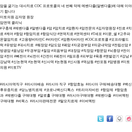
암을 굶기는 대사치료 COC 프로토콜의 네 번째 약제 메벤다졸(알벤다졸)에 대해 이야
기 합니다
미토의원 김자영 원장
암면역 클리닉
#구충제 #메벤다졸 #알벤다졸 #암 #암치료 #암환자 #암전문의 #김자영원장 #진료 #치
료 #케어 #항암 #항암치료 #항암식단 #면역치료 #면역센터 #T세포 #이뮨_셀 #고주파
온열암치료 #고용량비타민C #비타민C #암환자비타민 #COC프로토콜 #오프라벨드
럭 #유방암 #대사치료 #췌장암 #담도암 #폐암 #자궁경부암 #자궁내막암 #전립선암 #
방광암 #음낭암 #두경부암 #질암 #외음부암 #대장암 #직장암 #항문암 #뇌종양 #전이
암 #전이 #뼈전이 #뇌전이 #간전이 #폐전이 #림프종 #피부암 #육종 #맨발걷기 #강남 #
강남역 #신논현역 #논현역 #신사역 #논현동 #신사동 #역삼동 #반포동 #암병원 #미토
의원 #미토TV
#러시아역직구
#러시아배송
#러시아 직구
#항암효능
#러시아 구매/배송대행
#백신
후유증치료
#당뇨병치료제
#코로나백신디톡스
#트리아자비린
#항암제
#항암효
과
#메벤다졸 구매대행
#알로홀 구매대행
#러시아구매대행
#메벤다졸
#이버멕틴
구매대행
#버목스
#러시아판매전문
#탈모치료제
#이버멕틴