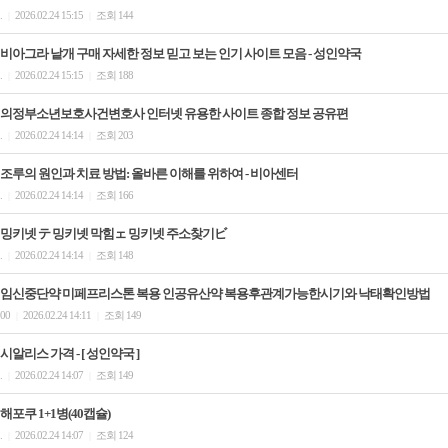
.
2026.02.24 15:15
조회 144
|
|
비아그라 낱개 구매 자세한 정보 믿고 보는 인기 사이트 모음 - 성인약국
.
2026.02.24 15:15
조회 188
|
|
의정부소년보호사건변호사 인터넷 유용한 사이트 종합 정보 공유편
.
2026.02.24 14:14
조회 203
|
|
조루의 원인과 치료 방법: 올바른 이해를 위하여 - 비아센터
.
2026.02.24 14:14
조회 166
|
|
밍키넷 テ 밍키넷 막힘ェ 밍키넷 주소찾기ビ
.
2026.02.24 14:14
조회 148
|
|
임신중단약 미페프리스톤 복용 인공유산약 복용후관계가능한시기와 낙태확인방법
00
2026.02.24 14:11
조회 149
|
|
시알리스 가격 - [ 성인약국 ]
.
2026.02.24 14:07
조회 149
|
|
해포쿠 1+1병(40캡슐)
.
2026.02.24 14:07
조회 124
|
|