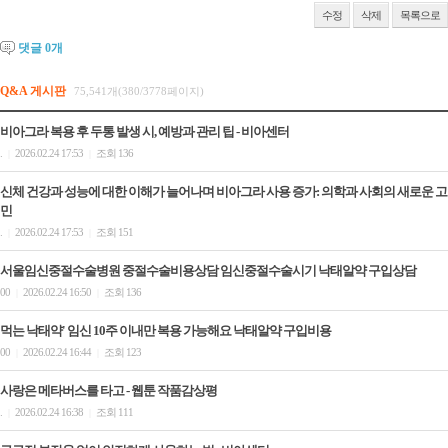
수정
삭제
목록으로
댓글
0
개
Q&A 게시판
75,541개(380/3778페이지)
비아그라 복용 후 두통 발생 시, 예방과 관리 팁 - 비아센터
.
2026.02.24 17:53
조회 136
|
|
신체 건강과 성능에 대한 이해가 늘어나며 비아그라 사용 증가: 의학과 사회의 새로운 고
민
.
2026.02.24 17:53
조회 151
|
|
서울임신중절수술병원 중절수술비용상담 임신중절수술시기 낙­태알약 구입상담
00
2026.02.24 16:50
조회 136
|
|
먹는 낙태약' 임신 10주 이내만 복용 가능해요 낙­태알약 구입비용
00
2026.02.24 16:44
조회 123
|
|
사랑은 메타버스를 타고 - 웹툰 작품감상평
.
2026.02.24 16:38
조회 111
|
|