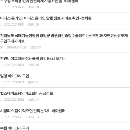
구구정 부작용 없이 안전하게 사용하는 법 - 비아센터
.
2026.02.24 16:38
조회 138
|
|
비닉스 온라인? 비닉스 온라인 알뜰 정보 사이트 확인 - 정력원
.
2026.02.24 16:38
조회 139
|
|
전라남도 낙태가능한병원 영암군 병원임신중절수술해주는산부인과 자연유산유도제
구입구매사이트
00
2026.02.24 16:28
조회 157
|
|
천연비아그라음주≫ 클릭 랭킹 Best 5 보기~!
.
2026.02.24 16:21
조회 136
|
|
밀양 비아그라 구입
.
2026.02.24 16:21
조회 141
|
|
힐스테이트용인마크밸리 공급정보
.
2026.02.24 16:21
조회 144
|
|
시알리스 같이 먹으면 안되는 약? - 비아센터
.
2026.02.24 15:15
조회 153
|
|
수원 비아그라 구매