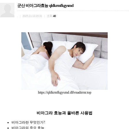
군산 비아그라효능 qldkrmfkgysmd
.
조회
|
2025.11.13 20:31
|
40
https://qldkrmfkgysmd.dlfvnadirrnr.top
비아그라 효능과 올바른 사용법
비아그라란 무엇인가?
비아그라의 주요 효능