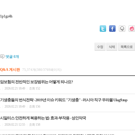
1p1gz4h
수정
삭제
목록으로
댓글
0
개
Q&A 게시판
75,374개(380/3769페이지)
암보험의 전반적인 보장범위는 어떻게 되나요?
.
2026.02.21 18:49
조회 152
|
|
기생충들의 번식전략 - 2019년 이슈 키워드 "기생충" - 러시아 직구 우라몰 Ulag9.top
.
2026.02.21 18:49
조회 156
|
|
시알리스 안전하게 복용하는 법: 효과·부작용 - 성인약국
.
2026.02.21 12:55
조회 158
|
|