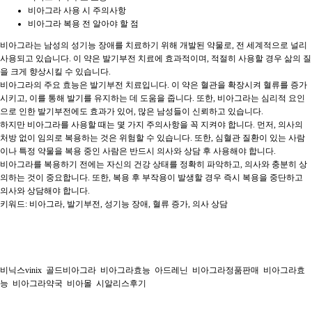
비아그라 사용 시 주의사항
비아그라 복용 전 알아야 할 점
비아그라는 남성의 성기능 장애를 치료하기 위해 개발된 약물로, 전 세계적으로 널리
사용되고 있습니다. 이 약은 발기부전 치료에 효과적이며, 적절히 사용할 경우 삶의 질
을 크게 향상시킬 수 있습니다.
비아그라의 주요 효능은 발기부전 치료입니다. 이 약은 혈관을 확장시켜 혈류를 증가
시키고, 이를 통해 발기를 유지하는 데 도움을 줍니다. 또한, 비아그라는 심리적 요인
으로 인한 발기부전에도 효과가 있어, 많은 남성들이 신뢰하고 있습니다.
하지만 비아그라를 사용할 때는 몇 가지 주의사항을 꼭 지켜야 합니다. 먼저, 의사의
처방 없이 임의로 복용하는 것은 위험할 수 있습니다. 또한, 심혈관 질환이 있는 사람
이나 특정 약물을 복용 중인 사람은 반드시 의사와 상담 후 사용해야 합니다.
비아그라를 복용하기 전에는 자신의 건강 상태를 정확히 파악하고, 의사와 충분히 상
의하는 것이 중요합니다. 또한, 복용 후 부작용이 발생할 경우 즉시 복용을 중단하고
의사와 상담해야 합니다.
키워드: 비아그라, 발기부전, 성기능 장애, 혈류 증가, 의사 상담
비닉스vinix
골드비아그라
비아그라효능
아드레닌
비아그라정품판매
비아그라효
능
비아그라약국
비아몰
시알리스후기