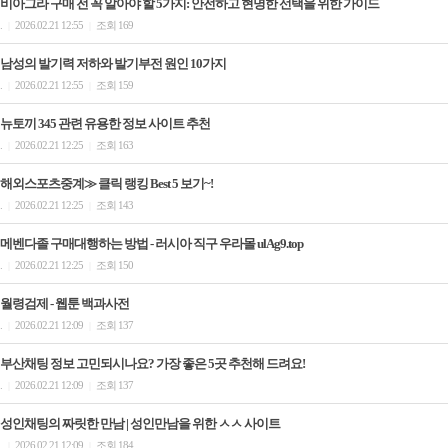
비아그라 구매 전 꼭 알아야 할 5가지: 안전하고 현명한 선택을 위한 가이드
.
2026.02.21 12:55
조회 169
|
|
남성의 발기력 저하와 발기부전 원인 10가지
.
2026.02.21 12:55
조회 159
|
|
뉴토끼 345 관련 유용한 정보 사이트 추천
.
2026.02.21 12:25
조회 163
|
|
해외스포츠중계≫ 클릭 랭킹 Best 5 보기~!
.
2026.02.21 12:25
조회 143
|
|
메벤다졸 구매대행하는 방법 - 러시아 직구 우라몰 ulAg9.top
.
2026.02.21 12:25
조회 150
|
|
월령검제 - 웹툰 백과사전
.
2026.02.21 12:09
조회 137
|
|
부산채팅 정보 고민되시나요? 가장 좋은 5곳 추천해 드려요!
.
2026.02.21 12:09
조회 137
|
|
성인채팅의 짜릿한 만남 | 성인만남을 위한 ㅅㅅ 사이트
.
2026.02.21 12:09
조회 184
|
|