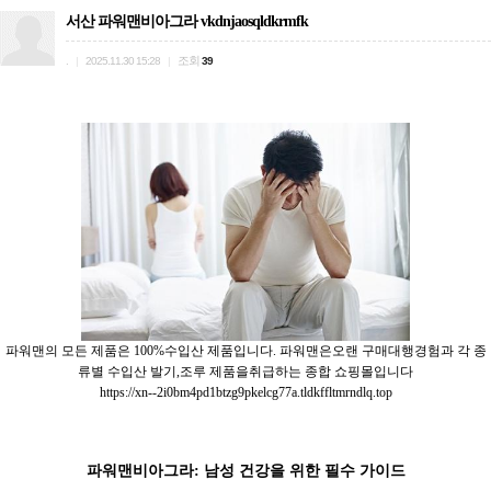
서산 파워맨비아그라 vkdnjaosqldkrmfk
.
조회
|
2025.11.30 15:28
|
39
파워맨의 모든 제품은 100%수입산 제품입니다. 파워맨은오랜 구매대행경험과 각 종
류별 수입산 발기,조루 제품을취급하는 종합 쇼핑몰입니다
https://xn--2i0bm4pd1btzg9pkelcg77a.tldkffltmrndlq.top
파워맨비아그라: 남성 건강을 위한 필수 가이드