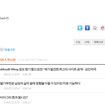
1m1r35
수정
삭제
목록으로
댓글
0
개
Q&A 게시판
75,391개(379/3770페이지)
sildenafil 100mg 정보 찾기 힘드셨죠? 제가 발견한 최고의 사이트 공개! - 성인약국
.
2026.02.22 20:18
조회 189
|
|
발기부전은 남성의 삶의 질에 영향을 미칠 수 있지만 치료 가능하다
.
2026.02.22 20:18
조회 144
|
|
비아그라 효과 몇시간?
.
2026.02.22 20:18
조회 211
|
|