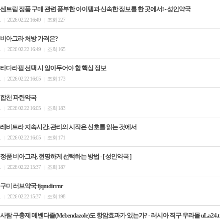
센트립 정품 구매 관련 풍부한 아이템과 신속한 정보를 한 곳에서! - 성인약국
.
2026.02.22 16:49
조회 227
|
|
비아그라 처방 가격은?
.
2026.02.22 16:49
조회 165
|
|
타다라필 선택 시 알아두어야 할 핵심 정보
.
2026.02.22 16:05
조회 173
|
|
합천 파란약국
.
2026.02.22 16:05
조회 183
|
|
레비트라 지속시간, 관리의 시작은 신호를 읽는 것에서
.
2026.02.22 16:05
조회 171
|
|
정품 비아그라, 현명하게 선택하는 방법 - [ 성인약국 ]
.
2026.02.22 15:37
조회 187
|
|
구미 러브약국 fjqmdirrnr
.
2026.02.22 15:37
조회 198
|
|
사람 구충제 메벤다졸(Mebendazole)도 항암효과가 있는가? - 러시아 직구 우라몰 uLa24.t