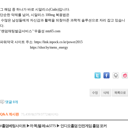
그 해답 중 하나가 바로 시알리스(Cialis)입니다. 

단순한 약제를 넘어, 시알리스 100mg 복용법은

 수많은 남성들에게 자신감과 활력을 되찾아준 과학적 솔루션으로 자리 잡고 있습니
다.

‘랜덤채팅발급서비스’‘우즐성 mtz65.com

파워약국 사이트 주소: https://link.inpock.co.kr/power2015

                                   https://shor.by/mens_energy

수정
삭제
목록으로
댓글
0
개
Q&A 게시판
75,439개(379/3772페이지)
#홀덤베­팅사이트 ▶까 똑,텔 레:sk5775 ▶ 인디오홀덤 안전게임 홀덤 포커