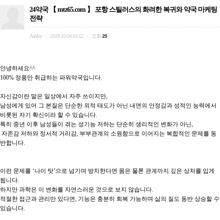
24약국 【 mtz65.com 】 포항 스틸러스의 화려한 복귀와 약국 마케팅
전략
Ashley
조회
|
2025.10.04 03:12
|
25
안녕하세요^^

100% 정품만 취급하는 파워약국입니다.

자신감이란 말은 일상에서 자주 쓰이지만, 

남성에게 있어 그 본질은 단순한 외적 태도가 아닌 내면의 안정감과 성적인 능력에서 
비롯된 자기 확신이라 할 수 있습니다. 

특히 중년 이후 남성들이 겪는 성기능 저하는 단순히 생리적인 변화가 아닌,

 자존감 저하와 정서적 거리감, 부부관계의 소원함으로 이어지는 복합적인 문제를 동
반합니다.

이런 문제를 ‘나이 탓’으로 넘기며 방치한다면 몸은 물론 관계까지 깊은 상처를 입게 
됩니다. 

하지만 과학은 이 변화를 자연스러운 것으로 보지 않습니다. 

적절한 접근과 관리만 있다면, 기능은 충분히 회복 가능하며 삶의 질도 동반 상승할 수 
있습니다.
