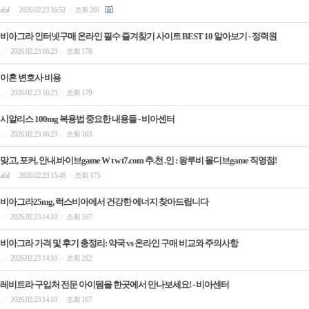
afaf
2026.02.23 16:52
조회 201
|
|
비아그라 인터넷구매 온라인 필수 즐겨찾기 사이트 BEST 10 알아보기 - 정력원
.
2026.02.23 16:23
조회 178
|
|
이혼 변호사 비용
.
2026.02.23 16:23
조회 179
|
|
시­알리스 100mg 복용법 중요한 내용들 - 비아센터
.
2026.02.23 16:23
조회 163
|
|
맞고, 포커, 안내.바이브game W t w t7.com 추.천 .인 : 왕루비 몰디브game 직영점!
afaf
2026.02.23 15:48
조회 175
|
|
비아그라25mg, 럭스비아에서 건강한 에너지 찾아드립니다
.
2026.02.23 14:10
조회 167
|
|
비아그라 가격 및 후기 총정리: 약국 vs 온라인 구매 비교와 주의사항
.
2026.02.23 14:10
조회 212
|
|
레비트라 구입처 전문 아이템을 한곳에서 만나보세요! - 비아센터
.
2026.02.23 14:10
조회 167
|
|