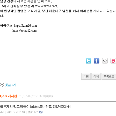
남성 건강의 새로운 지평을 연 해포쿠 ,

그리고 신뢰할 수 있는 러브약국mtz65.com,

이 환상적인 협업은 오직 지금, 부산 해운대구 남천동  에서 여러분을 기다리고 있습니
다.

약국주소: https://kom26.com

                https://zomd12.com

수정
삭제
목록으로
댓글
0
개
Q&A 게시판
75,365개(379/3769페이지)
블루게임-맞고 바둑이 holdem토너먼트: 0I0,7465,3464
afaf
2026.02.22 01:10
조회 172
|
|