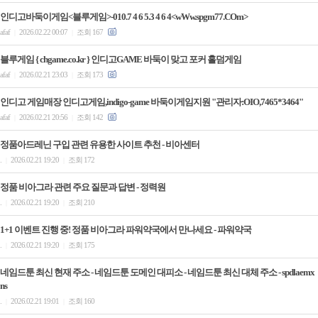
인디고바둑이게임<블루게임>-010.7 4 6 5.3 4 6 4<wWw.spgm77.COm>
afaf
2026.02.22 00:07
조회 167
|
|
블루게임 { chgame.co.kr } 인디고GAME 바둑이 맞고 포커 홀덤게임
afaf
2026.02.21 23:03
조회 173
|
|
인디고 게임매장 인디고게임,indigo-game 바둑이게임지원 "관리자:OIO,7465*3464"
afaf
2026.02.21 20:56
조회 142
|
|
정품아드레닌 구입 관련 유용한 사이트 추천 - 비아센터
.
2026.02.21 19:20
조회 172
|
|
정품 비아그라 관련 주요 질문과 답변 - 정력원
.
2026.02.21 19:20
조회 210
|
|
1+1 이벤트 진행 중! 정품 비아그라 파워약국에서 만나세요 - 파워약국
.
2026.02.21 19:20
조회 175
|
|
네임드툰 최신 현재 주소 - 네임드툰 도메인 대피소 - 네임드툰 최신 대체 주소 - spdlaemx
ns
.
2026.02.21 19:01
조회 160
|
|