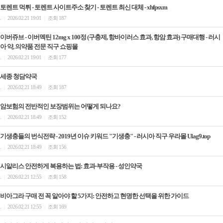
토렌트 먹튀 - 토렌트 사이트주소 찾기 - 토렌트 최신 대체 - xhfpsxm
.
2026.02.21 19:01
조회 187
|
|
이버쥬브 - 이버멕틴 12mg x 100정 (구충제, 항바이러스 효과, 항암 효과) 구매대행 - 러시
아 약, 의약품 전문 직구 쇼핑몰
.
2026.02.21 19:01
조회 177
|
|
세종 청담약국
.
2026.02.21 18:49
조회 187
|
|
암보험의 전반적인 보장범위는 어떻게 되나요?
.
2026.02.21 18:49
조회 152
|
|
기생충들의 번식전략 - 2019년 이슈 키워드 "기생충" - 러시아 직구 우라몰 Ulag9.top
.
2026.02.21 18:49
조회 156
|
|
시알리스 안전하게 복용하는 법: 효과·부작용 - 성인약국
.
2026.02.21 12:55
조회 158
|
|
비아그라 구매 전 꼭 알아야 할 5가지: 안전하고 현명한 선택을 위한 가이드
.
2026.02.21 12:55
조회 169
|
|