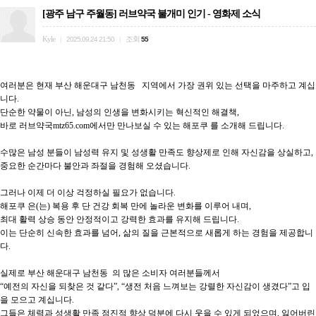
[광주 남구 주월동] 러브약국 불개미 인기 - 영화제 소식
Kyle
조회
|
2025.09.24 21:50
|
55
여러분은 현재 부산 해운대구 남천동   지역에서 가장 권위 있는 선택을 마주하고 계십
니다.

단순한 약물이 아닌, 남성의 인생을 변화시키는 혁신적인 해결책,

바로 러브약국mtz65.com에서만 만나보실 수 있는 해포쿠 를 소개해 드립니다.

수많은 남성 분들이 남성력 유지 및 성생활 만족도 향상제로 인해 자신감을 상실하고,

중요한 순간마다 불안과 좌절을 경험해 오셨습니다.

그러나 이제 더 이상 걱정하실 필요가 없습니다.

해포쿠 은(는) 복용 후 단 건강 회복 만에 놀라운 변화를 이루어 내며,

최대 활력 상승 동안 안정적이고 강력한 효과를 유지해 드립니다.

이는 단순히 신속한 효과를 넘어, 삶의 질을 근본적으로 새롭게 하는 경험을 제공합니
다.

실제로 부산 해운대구 남천동  의 많은 소비자 여러분들께서

“예전의 자신을 되찾은 것 같다”, “생전 처음 느껴보는 강렬한 자신감이 생겼다”고 입
을 모으고 계십니다.

그들은 체력과 성생활 만족 점진적 향상 덕분에 다시 웃을 수 있게 되었으며, 잃어버린 