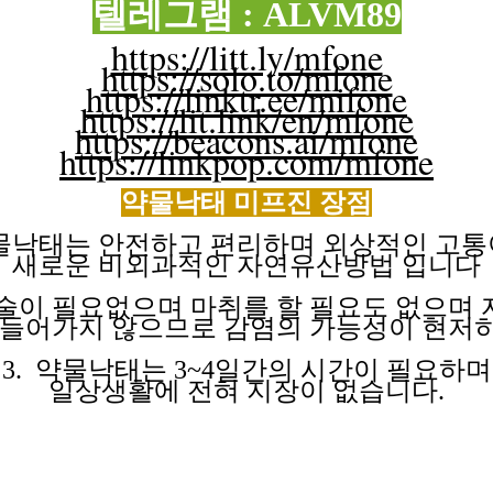
텔레그램 : ALVM89
https://litt.ly/mfone
https://solo.to/mfone
https://linktr.ee/mifone
https://lit.link/en/mfone
https://beacons.ai/mfone
https://linkpop.com/mfone
약물낙태 미프진
장점
약물낙태는 안전하고 편리하며 외상적인 고
새로운 비외과적인
자연유산방법
입니다
수술이 필요없으며 마취를 할 필요도 없으며
들어가지
않으므로
감염의
가능성이
현저
3. 약물낙태는 3~4일간의 시간이 필요하며
일상생활에 전혀
지장이
없습니다.