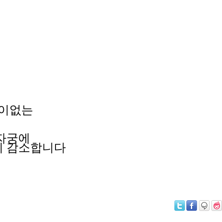
통이없는
 자궁에
히
감소합니다