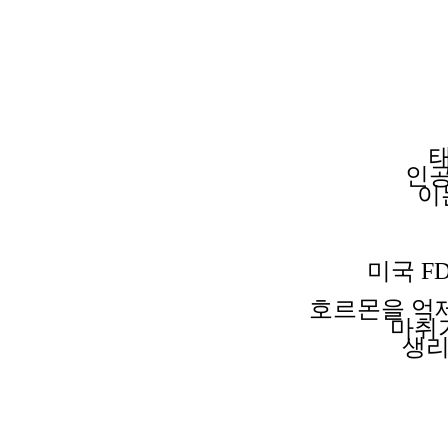
인
이
미국 F
호르몬을 억
마취
생리