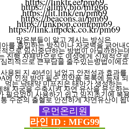
https://linktr.ee/pm69
https://allmy.bio/mfg66
https://lit.link/en/pm69
https://beacons.ai/pm69
https://linkpop.com/pm69
https://link.inpock.co.kr/pm69
많은분들이 알고
계시는
방식은
태아를 흡입하는
방식이나
자궁벽을
긁어내
공적으로 임신중단하는
방법이
아닐까하는데
는 진행
자체만으로도
여성에게
신체적으
심리적으로 큰부담을
줄수있는방법이에요
사용된 지
40년이 넘었고 안전성과 효과를
DA에 인정 받아 필수 의약품 목록에 등재 
먹는 낙태약
미프진은
태아가
생성하는
제해
자궁을
수축시켜
자연
유산을
유도하
가 필요없이
사용하기
쉽고
임신초기에
복
통 수준의 출혈로 안전하게 자연유산이 됩
우먼온리원
라인 ID : MFG99