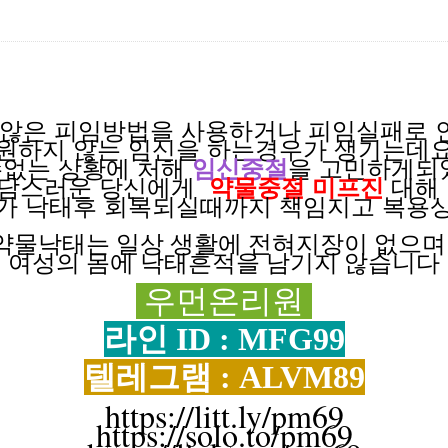
않은 피임방법을
사용하거나
피임실패로
원하지 않는
임신을
하는경우가
생기는데
없는 상황에
처해
임신중절
을 고민하게
부담스러운
당신에게
약물중절 미프진
대해
의가
낙태후
회복되실때까지
책임지고
복용
약물낙태는 일상
생활에
전혀
지장이
없으
여성의 몸에 낙태흔적을 남기지 않습니다
우먼온리원
라인 ID : MFG99
텔레그램 : ALVM89
https://litt.ly/pm69
https://solo.to/pm69