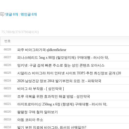
댓글
0
개
|
엮인글
0
개
75,788개(379/3790페이지)
번호
68228
파주 비아그라가격 qldkrmfkrkrur
68227
피나스테리드 5mg x 90정 (탈모방지제) 구매대행 - 러시아 약,
68226
밍키넷: 구글 검색 빠른 주소로 찾는 성인 콘텐츠 오아시스
68225
시알리스 비아그라 차이 인터넷 사이트 TOP5 추천 최신정보 공개 (20
68224
2026 남성건강 정보 20대 발기부전의 모든 것 - 파워약국
68223
비아그 라 부작용 - [ 성인약국 ]
68222
조루 극복을 위한 효과적인 해결 방법 - 성인약국
68221
아지트로마이신 250mg x 6정 (항생제) 구매대행 - 러시아 약,
68220
팔팔정 구매 철차 알라보기
68219
야동 코리아 주소
68218
발기 부전 치료에 비아그라, 최선의 선택일까?