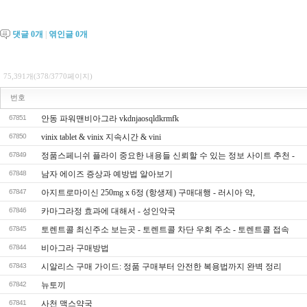
댓글
0
개
|
엮인글
0
개
75,391개(378/3770페이지)
번호
67851
안동 파워맨비아그라 vkdnjaosqldkrmfk
67850
vinix tablet & vinix 지속시간 & vini
67849
정품스페니쉬 플라이 중요한 내용들 신뢰할 수 있는 정보 사이트 추천 -
67848
남자 에이즈 증상과 예방법 알아보기
67847
아지트로마이신 250mg x 6정 (항생제) 구매대행 - 러시아 약,
67846
카마그라정 효과에 대해서 - 성인약국
67845
토렌트콜 최신주소 보는곳 - 토렌트콜 차단 우회 주소 - 토렌트콜 접속
67844
비아그라 구매방법
67843
시알리스 구매 가이드: 정품 구매부터 안전한 복용법까지 완벽 정리
67842
뉴토끼
67841
사천 맥스약국