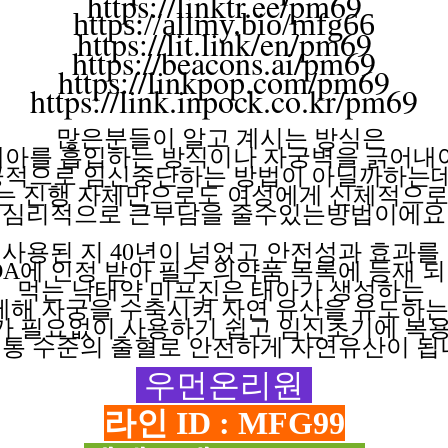
https://linktr.ee/pm69
https://allmy.bio/mfg66
https://lit.link/en/pm69
https://beacons.ai/pm69
https://linkpop.com/pm69
https://link.inpock.co.kr/pm69
많은분들이 알고
계시는
방식은
태아를 흡입하는
방식이나
자궁벽을
긁어내
공적으로 임신중단하는
방법이
아닐까하는데
는 진행
자체만으로도
여성에게
신체적으
심리적으로 큰부담을
줄수있는방법이에요
사용된 지
40년이 넘었고 안전성과 효과를
DA에 인정 받아 필수 의약품 목록에 등재 
먹는 낙태약
미프진은
태아가
생성하는
제해
자궁을
수축시켜
자연
유산을
유도하
가 필요없이
사용하기
쉽고
임신초기에
복
통 수준의 출혈로 안전하게 자연유산이 됩
우먼온리원
라인 ID : MFG99