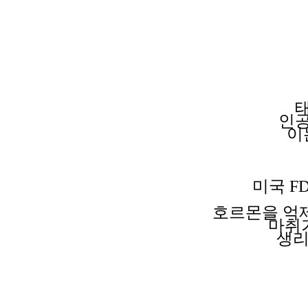
인
이
미국 F
호르몬을 억
마취
생리