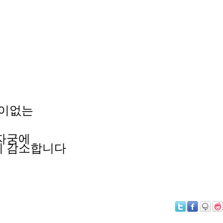
통이없는
 자궁에
히
감소합니다