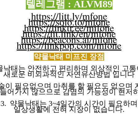
텔레그램 : ALVM89
https://litt.ly/mfone
https://solo.to/mfone
https://linktr.ee/mifone
https://lit.link/en/mfone
https://beacons.ai/mfone
https://linkpop.com/mfone
약물낙태 미프진
장점
약물낙태는 안전하고 편리하며 외상적인 고
새로운 비외과적인
자연유산방법
입니다
수술이 필요없으며 마취를 할 필요도 없으며
들어가지
않으므로
감염의
가능성이
현저
3. 약물낙태는 3~4일간의 시간이 필요하며
일상생활에 전혀
지장이
없습니다.