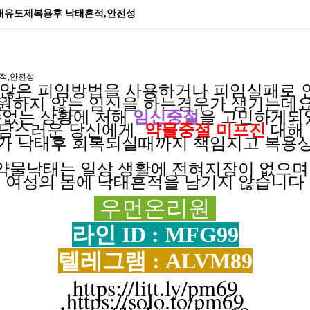
태유도제복용후 낙태흔적,안전성
적,안전성
않은 피임방법을
사용하거나
피임실패로
원하지 않는
임신을
하는경우가
생기는데
없는 상황에
처해
임신중절
을 고민하게
부담스러운
당신에게
약물중절 미프진
대해
의가
낙태후
회복되실때까지
책임지고
복용
약물낙태는 일상
생활에
전혀
지장이
없으
여성의 몸에 낙태흔적을 남기지 않습니다
우먼온리원
라인 ID : MFG99
텔레그램 : ALVM89
https://litt.ly/pm69
https://solo.to/pm69