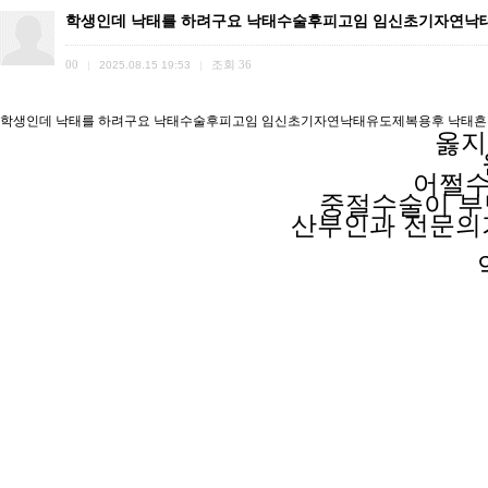
학생인데 낙태를 하려구요 낙태수술후피고임 임신초기자연낙
00
조회
36
|
2025.08.15 19:53
|
학생인데 낙태를 하려구요 낙태수술후피고임 임신초기자연낙태유도제복용후 낙태흔
옳지
어쩔수
중절수술이 
산부인과 전문