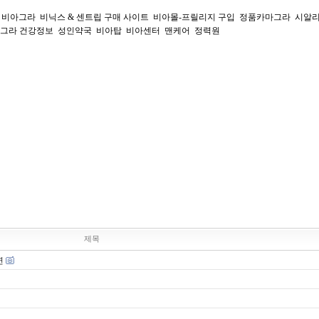
르는 비아그라  비닉스 & 센트립 구매 사이트  비아몰-프릴리지 구입  정품카마그라  시알
라 건강정보  성인약국  비아탑  비아센터  맨케어  정력원  

제목
연