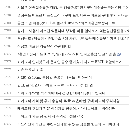
67885
서울 임신중절수술(낙태)할 수 있을까요? 관악구낙태수술해주는병원 부
67884
경상북도 미프진 미프진코리아 구매 포항시북구 미프진 구매 후기 낙­태유
67883
홀덤 게임 하는곳≠ㄲㅏ톡 탤ㄹㅔ sk5775 ≠바둑이홀덤보증사이트
67882
경기도 시흥시 미프진 약물낙태 부작용 비용 알아보기 먹는임신중절유도
67881
경상남도 #약물임신중절수술병원 사천시 #약물낙태수술부인과 임신초기
67880
신금호 미프진 약물유산약구매방법
67879
#홀덤베­팅사이트 ▶까 똑,텔 레:sk5775 ▶ 인디오홀덤 안전게임 홀
67878
비아그라 인터넷구매 온라인 필수 즐겨찾기 사이트 BEST 10 알아보기
67877
이혼 변호사 비용
67876
시­알리스 100mg 복용법 중요한 내용들 - 비아센터
67875
맞고, 포커, 안내.바이브game W t w t7.com 추.천 .인 :
67874
비아그라25mg, 럭스비아에서 건강한 에너지 찾아드립니다
67873
비아그라 가격 및 후기 총정리: 약국 vs 온라인 구매 비교와 주의사항
67872
레비트라 구입처 전문 아이템을 한곳에서 만나보세요! - 비아센터
67871
비아그라 파는 곳 선택 시 주의점 - 성인약국
67870
아드레닌가격 전문 추천 - 신뢰할 수 있는 정보를 한눈에! - 비아센터