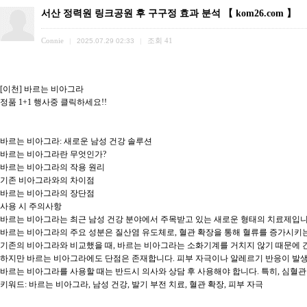
서산 정력원 링크공원 후 구구정 효과 분석 【 kom26.com 】
Connie
조회
41
|
2025.07.29 02:33
|
[이천] 바르는 비아그라

정품 1+1 행사중 클릭하세요!!

바르는 비아그라: 새로운 남성 건강 솔루션

바르는 비아그라란 무엇인가?

바르는 비아그라의 작용 원리

기존 비아그라와의 차이점

바르는 비아그라의 장단점

사용 시 주의사항

바르는 비아그라는 최근 남성 건강 분야에서 주목받고 있는 새로운 형태의 치료제입니다
바르는 비아그라의 주요 성분은 질산염 유도체로, 혈관 확장을 통해 혈류를 증가시키는
기존의 비아그라와 비교했을 때, 바르는 비아그라는 소화기계를 거치지 않기 때문에 간
하지만 바르는 비아그라에도 단점은 존재합니다. 피부 자극이나 알레르기 반응이 발생할
바르는 비아그라를 사용할 때는 반드시 의사와 상담 후 사용해야 합니다. 특히, 심혈관
키워드: 바르는 비아그라, 남성 건강, 발기 부전 치료, 혈관 확장, 피부 자극
