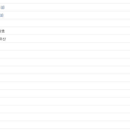
산
약효
유산