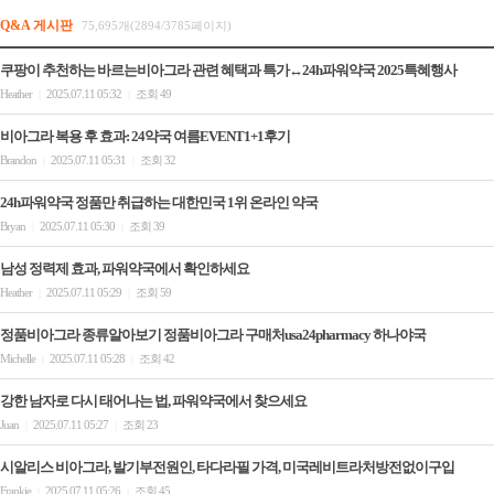
Q&A 게시판
75,695개(2894/3785페이지)
쿠팡이 추천하는 바르는비아그라 관련 혜택과 특가↔24h파워약국 2025특혜행사
Heather
2025.07.11 05:32
조회 49
|
|
비아그라 복용 후 효과: 24약국 여름EVENT1+1후기
Brandon
2025.07.11 05:31
조회 32
|
|
24h파워약국 정품만 취급하는 대한민국 1위 온라인 약국
Bryan
2025.07.11 05:30
조회 39
|
|
남성 정력제 효과, 파워약국에서 확인하세요
Heather
2025.07.11 05:29
조회 59
|
|
정품비아그라 종류알아보기 정품비아그라 구매처usa24pharmacy 하나야국
Michelle
2025.07.11 05:28
조회 42
|
|
강한 남자로 다시 태어나는 법, 파워약국에서 찾으세요
Juan
2025.07.11 05:27
조회 23
|
|
시알리스 비아그라, 발기부전원인, 타다라필 가격, 미국레비트라처방전없이구입
Frankie
2025.07.11 05:26
조회 45
|
|