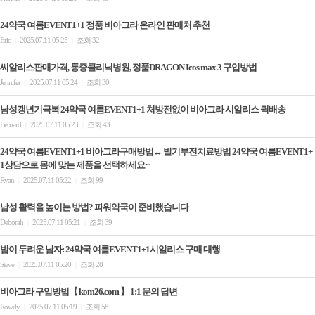
24약국 여름EVENT1+1 정품 비아그라 온라인 판매처 추천
Eric
2025.07.11 05:25
조회 32
|
|
씨알리스판매가격, 통증클리닉병원, 정품DRAGON Icos max 3 구입방법
Jennifer
2025.07.11 05:24
조회 30
|
|
남성갱년기극복 24약국 여름EVENT1+1 처방전없이 비아그라 시알리스 퀵배송
Bernard
2025.07.11 05:23
조회 43
|
|
24약국 여름EVENT1+1 비아그라구매방법↔ 발기부전치료방법 24약국 여름EVENT1+
1상담으로 몸에 맞는 제품을 선택하세요~
Ryan
2025.07.11 05:22
조회 99
|
|
남성 활력을 높이는 방법? 파워약국이 준비했습니다
Deborah
2025.07.11 05:21
조회 39
|
|
밤이 두려운 남자: 24약국 여름EVENT1+1시알리스 구매 대행
Steve
2025.07.11 05:20
조회 28
|
|
비아그라 구입방법【 kom26.com 】 1:1 문의 답변
Rowdy
2025.07.11 05:19
조회 58
|
|