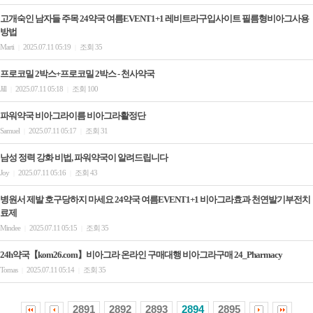
고개숙인 남자들 주목 24약국 여름EVENT1+1 레비트라구입사이트 필름형비아그사용
방법
Marti
2025.07.11 05:19
조회 35
|
|
프로코밀 2박스+프로코밀 2박스 - 천사약국
Jill
2025.07.11 05:18
조회 100
|
|
파워약국 비아그라이름 비아그라활정단
Samuel
2025.07.11 05:17
조회 31
|
|
남성 정력 강화 비법, 파워약국이 알려드립니다
Joy
2025.07.11 05:16
조회 43
|
|
병원서 제발 호구당하지 마세요 24약국 여름EVENT1+1 비아그라효과 천연발기부전치
료제
Mindee
2025.07.11 05:15
조회 35
|
|
24h약국【kom26.com】비아그라 온라인 구매대행 비아그라구매 24_Pharmacy
Tomas
2025.07.11 05:14
조회 35
|
|
2891
2892
2893
2894
2895