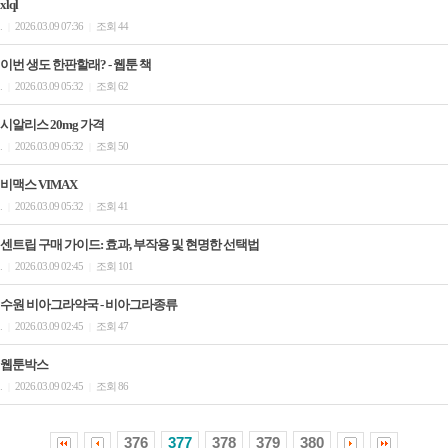
xlql
.
2026.03.09 07:36
조회 44
|
|
이번 생도 한판할래? - 웹툰 책
.
2026.03.09 05:32
조회 62
|
|
시알리스 20mg 가격
.
2026.03.09 05:32
조회 50
|
|
비맥스 VIMAX
.
2026.03.09 05:32
조회 41
|
|
센트립 구매 가이드: 효과, 부작용 및 현명한 선택법
.
2026.03.09 02:45
조회 101
|
|
수원 비아그라약국 - 비아그라종류
.
2026.03.09 02:45
조회 47
|
|
웹툰박스
.
2026.03.09 02:45
조회 86
|
|
376
377
378
379
380