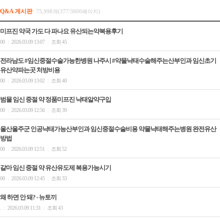
Q&A 게시판
75,998개(377/3800페이지)
미프진 약국 가도 다 파나요 유산되는약복용후기
00
2026.03.09 13:07
조회 45
|
|
전라남도 #임신중절수술가능한병원 나주시 #약물낙태수술해주는산부인과 임신초기
유산약파는곳 처방비용
00
2026.03.09 13:02
조회 40
|
|
범물 임신 중절 약 정품미­프진 낙­태알약구입
00
2026.03.09 12:56
조회 39
|
|
울산울주군 인공낙태가능산부인과 임신중절수술비용 약물낙태해주는병원 완전유산
방법
00
2026.03.09 12:51
조회 52
|
|
갈마 임신 중절 약 유산유도제 복용가능시기
00
2026.03.09 12:45
조회 33
|
|
왜 하면 안 돼? - 뉴토끼
.
2026.03.09 11:31
조회 43
|
|