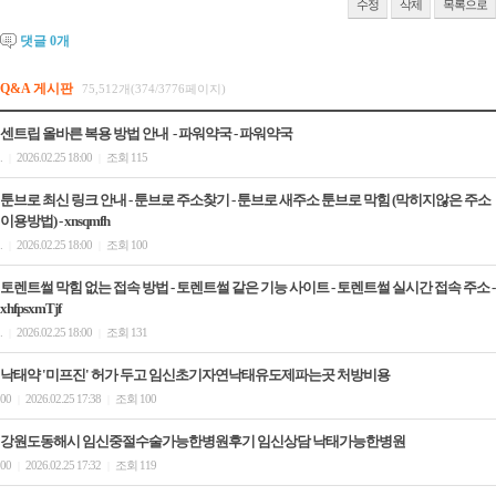
수정
삭제
목록으로
댓글
0
개
Q&A 게시판
75,512개(374/3776페이지)
센트립 올바른 복용 방법 안내 - 파워약국 - 파워약국
.
2026.02.25 18:00
조회 115
|
|
툰브로 최신 링크 안내 - 툰브로 주소찾기 - 툰브로 새주소 툰브로 막힘 (막히지않은 주소
이용방법) - xnsqmfh
.
2026.02.25 18:00
조회 100
|
|
토렌트썰 막힘 없는 접속 방법 - 토렌트썰 같은 기능 사이트 - 토렌트썰 실시간 접속 주소 -
xhfpsxmTjf
.
2026.02.25 18:00
조회 131
|
|
낙태약 '미프진' 허가 두고 임신초기자연낙태유도제파는곳 처방비용
00
2026.02.25 17:38
조회 100
|
|
강원도동해시 임신중절수술가능한병원후기 임신상담 낙­태가능한병원
00
2026.02.25 17:32
조회 119
|
|