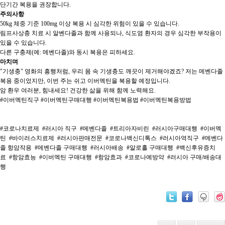
단기간 복용을 권장합니다.
주의사항
50kg 체중 기준 100mg 이상 복용 시 심각한 위험이 있을 수 있습니다.
림프사상충 치료 시 알벤다졸과 함께 사용되나, 식도염 환자의 경우 심각한 부작용이
있을 수 있습니다.
다른 구충제(예: 메벤다졸)와 동시 복용은 피하세요.
마치며
"기생충" 영화의 흥행처럼, 우리 몸 속 기생충도 깨끗이 제거해야겠죠? 저는 메벤다졸
복용 중이었지만, 이번 주는 쉬고 이버멕틴을 복용할 예정입니다.
암 환우 여러분, 힘내세요! 건강한 삶을 위해 함께 노력해요.
#이버멕틴직구 #이버멕틴구매대행 #이버멕틴복용법 #이버멕틴복용방법
#코로나치료제
#러시아 직구
#메벤다졸
#트리아자비린
#러시아구매대행
#이버멕
틴
#바이러스치료제
#러시아판매전문
#코로나백신디톡스
#러시아역직구
#메벤다
졸 항암작용
#메벤다졸 구매대행
#러시아배송
#알로홀 구매대행
#백신후유증치
료
#항암효능
#이버멕틴 구매대행
#항암효과
#코로나예방약
#러시아 구매/배송대
행