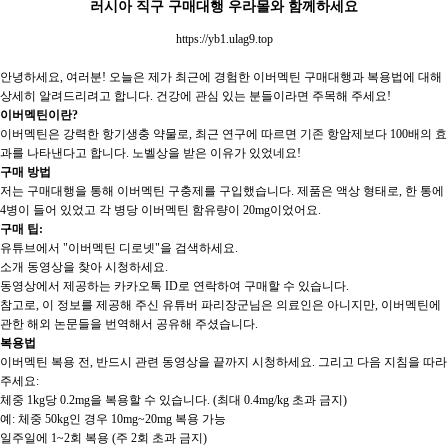
러시아 직구 구매대행 우라몰와 함께하세요
https://yb1.ulag9.top
안녕하세요, 여러분! 오늘은 제가 최근에 경험한 이버멕틴 구매대행과 복용법에 대해
상세히 알려드리려고 합니다. 건강에 관심 있는 분들이라면 주목해 주세요!
이버멕틴이란?
이버멕틴은 강력한 항기생충 약물로, 최근 연구에 따르면 기존 항암제보다 100배의 효
과를 나타낸다고 합니다. 노벨상을 받은 이유가 있었네요!
구매 방법
저는 구매대행을 통해 이버멕틴 구충제를 구입했습니다. 제품은 액상 형태로, 한 통에
4병이 들어 있었고 각 병당 이버멕틴 함유량이 20mg이었어요.
구매 팁:
유튜브에서 "이버멕틴 디로넷"을 검색하세요.
소개 동영상을 찾아 시청하세요.
동영상에서 제공하는 카카오톡 ID로 연락하여 구매할 수 있습니다.
참고로, 이 정보를 제공해 주신 유튜버 파리장군님은 의료인은 아니지만, 이버멕틴에
관한 해외 논문들을 번역해서 공유해 주셨습니다.
복용법
이버멕틴 복용 전, 반드시 관련 동영상을 끝까지 시청하세요. 그리고 다음 지침을 따라
주세요:
체중 1kg당 0.2mg을 복용할 수 있습니다. (최대 0.4mg/kg 초과 금지)
예: 체중 50kg인 경우 10mg~20mg 복용 가능
일주일에 1~2회 복용 (주 2회 초과 금지)