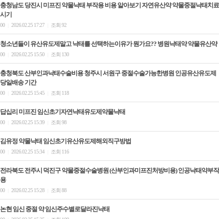
충청남도 당진시 미프진 약물낙태 부작용 비용 알아보기 자연유산약 약물중절낙태치료
시기
00
2026.02.25 17:27
조회 92
|
|
청소년들이 유산유도제말고 낙태를 선택하는이유가 뭔가요?? 병원낙태약 약물유산약
00
2026.02.25 15:50
조회 130
|
|
충청북도 산부인과낙태수술비용 청주시 서원구 중절수술가능한병원 인공유산유도제
당일배송 기간
00
2026.02.25 15:45
조회 118
|
|
답십리 미프진 임신초기자연낙태유도제약물낙태
00
2026.02.25 15:39
조회 98
|
|
김유정 약물낙태 임신초기유산유도제해외직구방법
00
2026.02.25 15:34
조회 116
|
|
전라북도 전주시 덕진구 약물중절수술병원 (산부인과미프진처방비용) 인공낙태약부작
용
00
2026.02.25 15:28
조회 88
|
|
논현 임신 중절 약 임신주수별로달라진낙­태