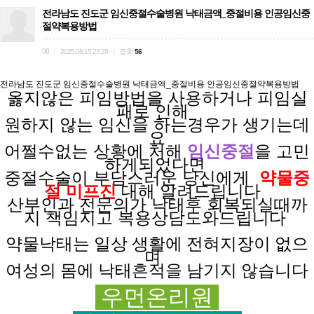
전라남도 진도군 임신중절수술병원 낙태금액_중절비용 인공임신중
절약복용방법
00
조회
|
2025.08.15 23:28
|
56
전라남도 진도군 임신중절수술병원 낙태금액_중절비용 인공임신중절약복용방법
옳지않은 피임방법을
사용하거나
피임실
패로
인해
원하지 않는
임신을
하는경우가
생기는데
요
어쩔수없는 상황에
처해
임신중절
을 고민
하게되었다면
중절수술이 부담스러운
당신에게
약물중
절 미프진
대해 알려드립니다
산부인과 전문의가
낙태후
회복되실때까
지
책임지고
복용상담도와드립니다
약물낙태는 일상
생활에
전혀
지장이
없으
며
여성의 몸에 낙태흔적을 남기지 않습니다
우먼온리원