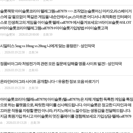
슬롯잭팟 아이슬롯코리아 텔레그램call7979 >>> 조작없는슬롯머신 마카오,라스베이거
스에 갈 필요없이 똑같은 게임을 내손안에서. pc,스마트폰 어디서나 최적화된 인터페이
스로 인생최고의 게임을 아이슬롯 텔레 call7979 에서즐겨보세요! #라이브슬롯 #iSLOT
#아이슬롯코리아텔레그램call7979 #아이슬롯가입방법 #아이슬롯고객
아이슬롯56
2026.03.20 00:00
조회 59
|
|
시알리스 5mg vs 10mg vs 20mg 나에게 맞는 용량은? - 성인약국
.
2026.03.19 22:30
조회 34
|
|
정품비아그라 처방전가격 관련 모든 질문에 답해줄 명품 사이트 발견! - 성인약국
.
2026.03.19 22:30
조회 65
|
|
온라인비아그라 사이트 공개합니다~! 유용한 정보 모음 바로가기
.
2026.03.19 22:30
조회 59
|
|
아이슬롯코리아 [텔레call7979] 아이슬롯 (텔call7979) 은 자체 개발한 독특한 게임을 특징
으로 하는 플랫폼으로, 짜릿한 재미를 선사해드립니다. 아이슬롯은 정교한 디자인과 매
끄러운 작동을 자랑할 뿐만 아니라, 카지노에서 느낄수있는 생동감을 전달해드립니다.
지금 회원가입 하시고 아이슬롯의 멋진 플레이를 경험해보세요 가입상담-텔레call7979
sb
2026.03.19 13:28
조회 39
|
|