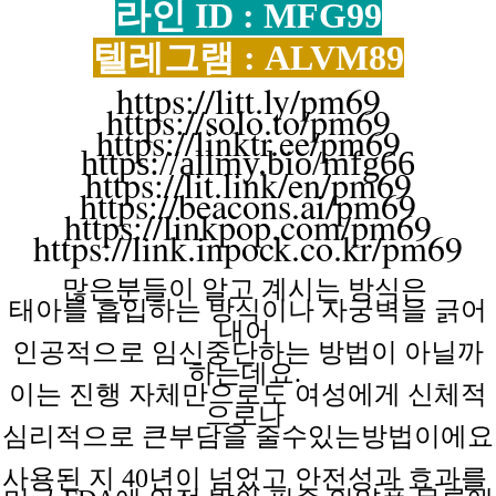
라인 ID : MFG99
텔레그램 : ALVM89
https://litt.ly/pm69
https://solo.to/pm69
https://linktr.ee/pm69
https://allmy.bio/mfg66
https://lit.link/en/pm69
https://beacons.ai/pm69
https://linkpop.com/pm69
https://link.inpock.co.kr/pm69
많은분들이 알고
계시는
방식은
태아를 흡입하는
방식이나
자궁벽을
긁어
내어
인공적으로 임신중단하는
방법이
아닐까
하는데요.
이는 진행
자체만으로도
여성에게
신체적
으로나
심리적으로 큰부담을
줄수있는방법이에요
사용된 지
40년이 넘었고 안전성과 효과를