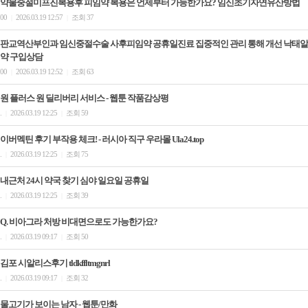
약물중절미프진복용후 피임약 복용은 언제부터 가능한가요? 임신초기자연유산방법
00
2026.03.19 12:57
조회 37
|
|
판교역산부인과 임신중절수술 사후피임약 공휴일진료 집중적인 관리 통해 개선 낙­태알
약 구입상담
00
2026.03.19 12:52
조회 63
|
|
원 플러스 원 딜리버리 서비스 - 웹툰 작품감상평
.
2026.03.19 12:25
조회 59
|
|
이버멕틴 후기 부작용 체크! - 러시아 직구 우라몰 Ula24.top
.
2026.03.19 12:25
조회 75
|
|
내근처 24시 약국 찾기 심야 일요일 공휴일
.
2026.03.19 12:25
조회 39
|
|
Q. 비아그라 처방 비대면으로도 가능한가요?
.
2026.03.19 09:17
조회 50
|
|
김포 시알리스후기 tldkffltmgnrl
.
2026.03.19 09:17
조회 32
|
|
물고기가 보이는 남자 - 웹툰/만화