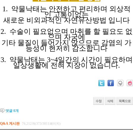
1. 약물낙태는 안전하고 편리하며 외상적
인 고통이없는
새로운 비외과적인
자연유산방법
입니다
2. 수술이 필요없으며 마취를 할 필요도 없
으며 자궁에
기타 물질이
들어가지
않으므로
감염의
가
능성이
현저히
감소합니다
3. 약물낙태는 3~4일간의 시간이 필요하며
일상생활에 전혀
지장이
없습니다.
수정
삭제
목록으로
댓글
0
개
Q&A 게시판
76,212개(373/3811페이지)