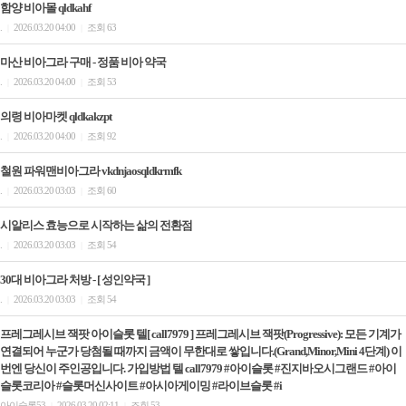
함양 비아몰 qldkahf
.
2026.03.20 04:00
조회 63
|
|
마산 비아그라 구매 - 정품 비아 약국
.
2026.03.20 04:00
조회 53
|
|
의령 비아마켓 qldkakzpt
.
2026.03.20 04:00
조회 92
|
|
철원 파워맨비아그라 vkdnjaosqldkrmfk
.
2026.03.20 03:03
조회 60
|
|
시알리스 효능으로 시작하는 삶의 전환점
.
2026.03.20 03:03
조회 54
|
|
30대 비아그라 처방 - [ 성인약국 ]
.
2026.03.20 03:03
조회 54
|
|
프레그레시브 잭팟 아이슬롯 텔[ call7979 ] 프레그레시브 잭팟(Progressive): 모든 기계가
연결되어 누군가 당첨될 때까지 금액이 무한대로 쌓입니다.(Grand,Minor,Mini 4단계) 이
번엔 당신이 주인공입니다. 가입방법 텔 call7979 #아이슬롯 #진지바오시그랜드 #아이
슬롯코리아 #슬롯머신사이트 #아시아게이밍 #라이브슬롯 #i
아이슬롯53
2026.03.20 02:11
조회 53
|
|