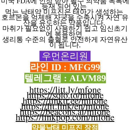
미국 FDA에 인정 받아 필수 의약품 목록에
등재 되어 있는
먹는 낙태약
미프진은
태아가
생성하는
호르몬을 억제해
자궁을
수축시켜
자연
유
산을
유도하는
약품입니다.
마취가 필요없이
사용하기
쉽고
임신초기
에
복용하면
생리통 수준의 출혈로 안전하게 자연유산
이 됩니다.
우먼온리원
라인 ID : MFG99
텔레그램 : ALVM89
https://litt.ly/mfone
https://solo.to/mfone
https://linktr.ee/mifone
https://lit.link/en/mfone
https://beacons.ai/mfone
https://linkpop.com/mfone
약물낙태 미프진
장점