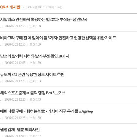
Q&A 게시판
75,392개(381/3770페이지)
시알리스 안전하게 복용하는 법: 효과·부작용 - 성인약국
.
2026.02.21 12:55
조회 158
|
|
비아그라 구매 전 꼭 알아야 할 5가지: 안전하고 현명한 선택을 위한 가이드
.
2026.02.21 12:55
조회 169
|
|
남성의 발기력 저하와 발기부전 원인 10가지
.
2026.02.21 12:55
조회 159
|
|
뉴토끼 345 관련 유용한 정보 사이트 추천
.
2026.02.21 12:25
조회 163
|
|
해외스포츠중계≫ 클릭 랭킹 Best 5 보기~!
.
2026.02.21 12:25
조회 143
|
|
메벤다졸 구매대행하는 방법 - 러시아 직구 우라몰 ulAg9.top
.
2026.02.21 12:25
조회 150
|
|
월령검제 - 웹툰 백과사전
.
2026.02.21 12:09
조회 137
|
|