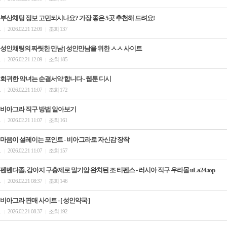
부산채팅 정보 고민되시나요? 가장 좋은 5곳 추천해 드려요!
.
2026.02.21 12:09
조회 137
|
|
성인채팅의 짜릿한 만남 | 성인만남을 위한 ㅅㅅ 사이트
.
2026.02.21 12:09
조회 185
|
|
회귀한 악녀는 순결서약 합니다 - 웹툰 디시
.
2026.02.21 11:07
조회 172
|
|
비아그라 직구 방법 알아보기
.
2026.02.21 11:07
조회 161
|
|
마음이 설레이는 포인트 - 비아그라로 자신감 장착
.
2026.02.21 11:07
조회 157
|
|
펜벤다졸, 강아지 구충제로 말기암 완치된 조 티펜스 - 러시아 직구 우라몰 uLa24.top
.
2026.02.21 08:37
조회 146
|
|
비아그라 판매 사이트 - [ 성인약국 ]
.
2026.02.21 08:37
조회 192
|
|