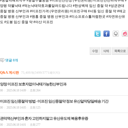
#중절약해외직구
#중절수술궁금
#미프진안전성 (우먼온리원) 미프진안전하게구매
#
양평 약물낙태
#먹는낙태약효과를알려드립니다
#한성백제 임신 중절 약
#성균관대
중절 병원 산부인과
#미프진가격 (우먼온리원) 미프진구매
#서동 임신 중절 약
#매교
중절 병원 산부인과
#원흥 중절 병원 산부인과
#미소프로스톨저렴한곳
#자연유산유
도
#도봉 임신 중절 약
#아산 미프진
수정
삭제
목록으로
댓글
0
개
Q&A 게시판
75,409개(3499/3771페이지)
양정 미프진 보호자없이낙태가능한산부인과
00
2025.06.18 14:09
조회 264
|
|
미프진 임신중절약 방법 - 미프진 임신중절약 정보 유산알약당일배송 기간
00
2025.06.18 14:05
조회 125
|
|
관악역산부인과 혼자 고민하지말고 유산유도제 복용후유증
00
2025.06.18 14:01
조회 277
|
|