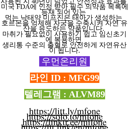
사용된 지
40년이 넘었고 안전성과 효과를
미국 FDA에 인정 받아 필수 의약품 목록에
등재 되어 있는
먹는 낙태약
미프진은
태아가
생성하는
호르몬을 억제해
자궁을
수축시켜
자연
유
산을
유도하는
약품입니다.
마취가 필요없이
사용하기
쉽고
임신초기
에
복용하면
생리통 수준의 출혈로 안전하게 자연유산
이 됩니다.
우먼온리원
라인 ID : MFG99
텔레그램 : ALVM89
https://litt.ly/mfone
https://solo.to/mfone
https://linktr.ee/mifone
https://lit.link/en/mfone