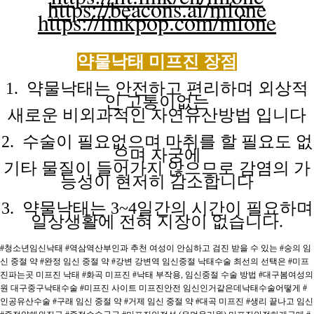
https://beacons.ai/mfone
https://linkpop.com/mfone
약물낙태 미프진
장점
1. 약물낙태는 안전하고 편리하며 외상적
인 고통이없는
새로운 비외과적인
자연유산방법
입니다
2. 수술이 필요없으며 마취를 할 필요도 없
으며 자궁에
기타 물질이
들어가지
않으므로
감염의
가
능성이
현저히
감소합니다
3. 약물낙태는 3~4일간의 시간이 필요하며
일상생활에 전혀
지장이
없습니다.
#청소년임신낙태
#역삼역산부인과 추천 여성이 안심하고 검진 받을 수 있는
#숭의 임
신 중절 약
#완정 임신 중절 약
#강변 강변역 임신중절 낙태수술 최선의 선택은
#미프
진파는곳 미프진 낙태
#화곡 미프진
#낙태 부작용, 임신중절 수술 방법
#대구봄여성의
원 대구중구낙태수술
#미프진 사이트 미프진안전 임신인거같은데낙태수술어떻게
#
인공유산수술
#구래 임신 중절 약
#거제 임신 중절 약
#대곡 미프진
#생리 끝나고 임신