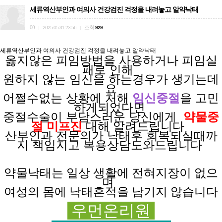
세류역산부인과 여의사 건강검진 걱정을 내려놓고 알약낙­태
00
조회
|
2025.05.31 23:56
|
929
세류역산부인과 여의사 건강검진 걱정을 내려놓고 알약낙­태
옳지않은 피임방법을
사용하거나
피임실
패로
인해
원하지 않는
임신을
하는경우가
생기는데
요
어쩔수없는 상황에
처해
임신중절
을 고민
하게되었다면
중절수술이 부담스러운
당신에게
약물중
절 미프진
대해 알려드립니다
산부인과 전문의가
낙태후
회복되실때까
지
책임지고
복용상담도와드립니다
약물낙태는 일상
생활에
전혀
지장이
없으
며
여성의 몸에 낙태흔적을 남기지 않습니다
우먼온리원