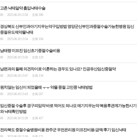
고촌 낙태알약 흡입낙­태수술
00
2025.06.18 13:58
조회 180
|
|
경상북도 산부인과아기지우는약구입방법 영양군산부인과중절수술가능한병원 임신
중절유도제약물낙태
00
2025.06.18 13:54
조회 194
|
|
남태령 미프진 임신초기중절수술비용
00
2025.06.18 13:50
조회 129
|
|
남편과의 둘째 의견차이로 이혼하는 경우도 있나요? 인공유산임신중절약
00
2025.06.18 13:47
조회 134
|
|
원치않는 임신이 되었을때 ㅜㅜ 약물 중절 고민중 낙태방법
00
2025.06.18 13:43
조회 207
|
|
임신중절 수술후 경구피임약 바로 먹어도 되나요 애기지우는약 복용후관계가능한시기
와 낙태확인방법
00
2025.06.18 13:39
조회 417
|
|
전라북도 중절수술병원비용 완주군 우먼온리원 미프진비용/금액/후기 임신낙­태
00
2025.06.18 13:36
조회 171
|
|