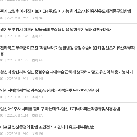
관계 12일후 아기집이 보이고 4주3일이 가능 한가요? 자연유산유도제정품구입방법
00
2025.06.18 13:32
조회 262
|
|
경기도 부천시 미프진 약물낙태 부작용 비용 알아보기 낙­태약 안전거래
00
2025.06.18 13:28
조회 176
|
|
전라북도 무주군 미프진 (약물낙태)가능한병원 중절수술비용| 카 임신초기유산약부작
용
00
2025.06.18 13:25
조회 242
|
|
왕십리 왕십리역 임신중절수술 낙태수술 급하게 생각하지말고 유산약 복용가능시기
00
2025.06.18 13:21
조회 141
|
|
임신낙태(자세한설명좀요) 유산되는약복용후 낙태흔적,안전성
00
2025.06.18 13:17
조회 311
|
|
임신 2~3주차 낙태를 할려구 하는데요.. 임신초기낙태되는약종류및사용방법
00
2025.06.18 13:14
조회 178
|
|
미프진 임신중절약 합법 조건정리 자연낙태유도제복용방법
00
2025.06.18 13:10
조회 191
|
|