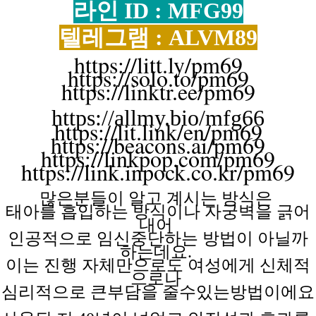
라인 ID : MFG99
텔레그램 : ALVM89
https://litt.ly/pm69
https://solo.to/pm69
https://linktr.ee/pm69
https://allmy.bio/mfg66
https://lit.link/en/pm69
https://beacons.ai/pm69
https://linkpop.com/pm69
https://link.inpock.co.kr/pm69
많은분들이 알고
계시는
방식은
태아를 흡입하는
방식이나
자궁벽을
긁어
내어
인공적으로 임신중단하는
방법이
아닐까
하는데요.
이는 진행
자체만으로도
여성에게
신체적
으로나
심리적으로 큰부담을
줄수있는방법이에요