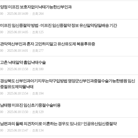
양정 미프진 보호자없이낙태가능한산부인과
00
2025.06.18 14:09
조회 264
|
|
미프진 임신중절약 방법 - 미프진 임신중절약 정보 유산알약당일배송 기간
00
2025.06.18 14:05
조회 125
|
|
관악역산부인과 혼자 고민하지말고 유산유도제 복용후유증
00
2025.06.18 14:01
조회 277
|
|
고촌 낙태알약 흡입낙­태수술
00
2025.06.18 13:58
조회 180
|
|
경상북도 산부인과아기지우는약구입방법 영양군산부인과중절수술가능한병원 임신
중절유도제약물낙태
00
2025.06.18 13:54
조회 194
|
|
남태령 미프진 임신초기중절수술비용
00
2025.06.18 13:50
조회 129
|
|
남편과의 둘째 의견차이로 이혼하는 경우도 있나요? 인공유산임신중절약
00
2025.06.18 13:47
조회 134
|
|