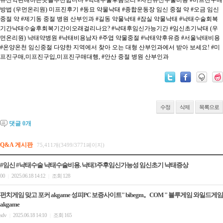
유산약판매하는곳을추천합니다
#낙태수술후몸조리
#자연유산수술비용
#미프진구매
방법 (우먼온리원) 미프진후기
#동묘 약물낙태
#종합운동장 임신 중절 약
#오금 임신
중절 약
#제기동 중절 병원 산부인과
#길동 약물낙태
#잠실 약물낙태
#낙태수술회복
기간낙태수술후회복기간이오래걸리나요?
#낙태후임신가능기간
#임신초기낙태 (우
먼온리원) 낙태약병원
#낙태비용남자
#주엽 약물중절
#낙태약후유증
#서울낙태비용
#온양온천 임신중절 다양한 지역에서 찾아 오는 대형 산부인과에서 받아 보세요!
#미
프진구매,미프진구입,미프진구매대행,
#안산 중절 병원 산부인과
수정
삭제
목록으로
댓글
0
개
Q&A 게시판
75,411개(3499/3771페이지)
#임신 #낙태수술 낙태수술비용. 낙태3주후임신가능성 임신초기 낙­태증상
00
2025.06.18 14:12
조회 128
|
|
펀치게임 맞고 포커 akgame 성피PC 보증사이트" bibegm。COM " 블루게임 와일드게임
akgame
sdv
2025.06.18 14:10
조회 165
|
|