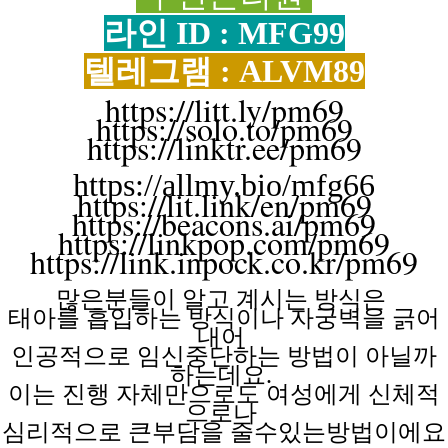
라인 ID : MFG99
텔레그램 : ALVM89
https://litt.ly/pm69
https://solo.to/pm69
https://linktr.ee/pm69
https://allmy.bio/mfg66
https://lit.link/en/pm69
https://beacons.ai/pm69
https://linkpop.com/pm69
https://link.inpock.co.kr/pm69
많은분들이 알고
계시는
방식은
태아를 흡입하는
방식이나
자궁벽을
긁어
내어
인공적으로 임신중단하는
방법이
아닐까
하는데요.
이는 진행
자체만으로도
여성에게
신체적
으로나
심리적으로 큰부담을
줄수있는방법이에요