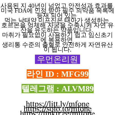
사용된 지
40년이 넘었고 안전성과 효과를
미국 FDA에 인정 받아 필수 의약품 목록에
등재 되어 있는
먹는 낙태약
미프진은
태아가
생성하는
호르몬을 억제해
자궁을
수축시켜
자연
유
산을
유도하는
약품입니다.
마취가 필요없이
사용하기
쉽고
임신초기
에
복용하면
생리통 수준의 출혈로 안전하게 자연유산
이 됩니다.
우먼온리원
라인 ID : MFG99
텔레그램 : ALVM89
https://litt.ly/mfone
https://solo.to/mfone
https://linktr.ee/mifone