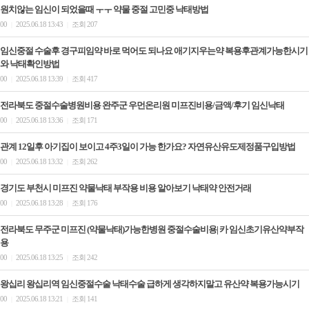
원치않는 임신이 되었을때 ㅜㅜ 약물 중절 고민중 낙태방법
00
2025.06.18 13:43
조회 207
|
|
임신중절 수술후 경구피임약 바로 먹어도 되나요 애기지우는약 복용후관계가능한시기
와 낙태확인방법
00
2025.06.18 13:39
조회 417
|
|
전라북도 중절수술병원비용 완주군 우먼온리원 미프진비용/금액/후기 임신낙­태
00
2025.06.18 13:36
조회 171
|
|
관계 12일후 아기집이 보이고 4주3일이 가능 한가요? 자연유산유도제정품구입방법
00
2025.06.18 13:32
조회 262
|
|
경기도 부천시 미프진 약물낙태 부작용 비용 알아보기 낙­태약 안전거래
00
2025.06.18 13:28
조회 176
|
|
전라북도 무주군 미프진 (약물낙태)가능한병원 중절수술비용| 카 임신초기유산약부작
용
00
2025.06.18 13:25
조회 242
|
|
왕십리 왕십리역 임신중절수술 낙태수술 급하게 생각하지말고 유산약 복용가능시기
00
2025.06.18 13:21
조회 141
|
|