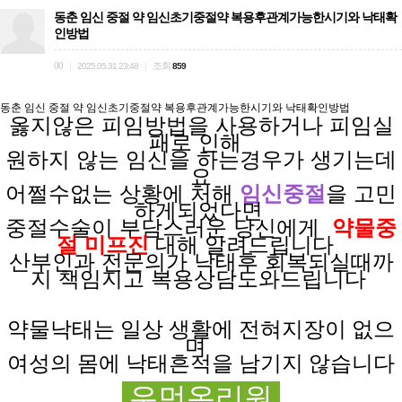
동춘 임신 중절 약 임신초기중절약 복용후관계가능한시기와 낙태확
인방법
00
조회
|
2025.05.31 23:48
|
859
동춘 임신 중절 약 임신초기중절약 복용후관계가능한시기와 낙태확인방법
옳지않은 피임방법을
사용하거나
피임실
패로
인해
원하지 않는
임신을
하는경우가
생기는데
요
어쩔수없는 상황에
처해
임신중절
을 고민
하게되었다면
중절수술이 부담스러운
당신에게
약물중
절 미프진
대해 알려드립니다
산부인과 전문의가
낙태후
회복되실때까
지
책임지고
복용상담도와드립니다
약물낙태는 일상
생활에
전혀
지장이
없으
며
여성의 몸에 낙태흔적을 남기지 않습니다
우먼온리원