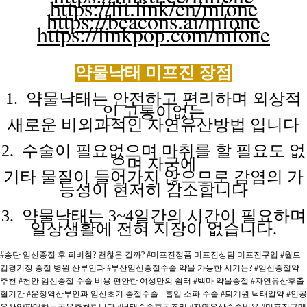
https://lit.link/en/mfone
https://beacons.ai/mfone
https://linkpop.com/mfone
약물낙태 미프진
장점
1. 약물낙태는 안전하고 편리하며 외상적
인 고통이없는
새로운 비외과적인
자연유산방법
입니다
2. 수술이 필요없으며 마취를 할 필요도 없
으며 자궁에
기타 물질이
들어가지
않으므로
감염의
가
능성이
현저히
감소합니다
3. 약물낙태는 3~4일간의 시간이 필요하며
일상생활에 전혀
지장이
없습니다.
#송탄 임신중절 후 피비침? 괜찮은 걸까?
#미프진정품 미프진상담 미프진구입
#월드
컵경기장 중절 병원 산부인과
#부산임신중절수술 약물 가능한 시기는?
#임신중절약
추천
#천안 임신중절 수술 비용 편안한 여성만의 쉼터
#백마 약물중절
#자연유산후출
혈기간
#운정역산부인과 임신초기 중절수술 - 흡입 소파 수술
#퇴계원 낙태알약
#인공