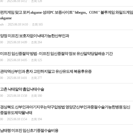
00
2025.06.18 14:12
조회 128
|
|
펀치게임 맞고 포커 akgame 성피PC 보증사이트" bibegm。COM " 블루게임 와일드게임
akgame
sdv
2025.06.18 14:10
조회 165
|
|
양정 미프진 보호자없이낙태가능한산부인과
00
2025.06.18 14:09
조회 264
|
|
미프진 임신중절약 방법 - 미프진 임신중절약 정보 유산알약당일배송 기간
00
2025.06.18 14:05
조회 125
|
|
관악역산부인과 혼자 고민하지말고 유산유도제 복용후유증
00
2025.06.18 14:01
조회 277
|
|
고촌 낙태알약 흡입낙­태수술
00
2025.06.18 13:58
조회 180
|
|
경상북도 산부인과아기지우는약구입방법 영양군산부인과중절수술가능한병원 임신
중절유도제약물낙태
00
2025.06.18 13:54
조회 194
|
|
남태령 미프진 임신초기중절수술비용