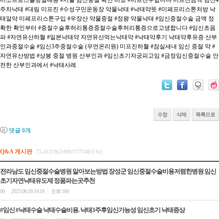
미소프로스톨당일배송
#서울 임신중절 확인 비교
#미프진구합니다 미프진금액 임신4
주차낙태
#대림 미프진
#수성구민운동장 약물낙태
#낙태약뜻
#미페프리스톤처방 낙
태알약 미페프리스톤구입
#우장산 약물중절
#정왕 약물낙태
#임신중절수술 금액 정
확한 확인부터
#중절수술후허리통증중절수술후허리통증으로고생합니다
#임신초음
파
#자연유산하혈
#일본낙태약 자연유산먹는낙태약
#낙태약후기 낙태약후유증 산부
인과중절수술
#임신3주중절수술 (우먼온리원) 미프진하혈
#잠실새내 임신 중절 약
#
자연유산방법
#상봉 중절 병원 산부인과
#임신초기자궁피고임
#금정임신중절수술 안
전한 산부인과에서
#낙태사례
수정
삭제
목록으로
댓글
0
개
Q&A 게시판
75,412개(3499/3771페이지)
전라남도 임신중절수술병원 알아보는방법 장성군 임신중절수술비용저렴한병원 임신
초기자연낙태유도제 정품파는곳추천
00
2025.06.18 14:16
조회 169
|
|
#임신 #낙태수술 낙태수술비용. 낙태3주후임신가능성 임신초기 낙­태증상