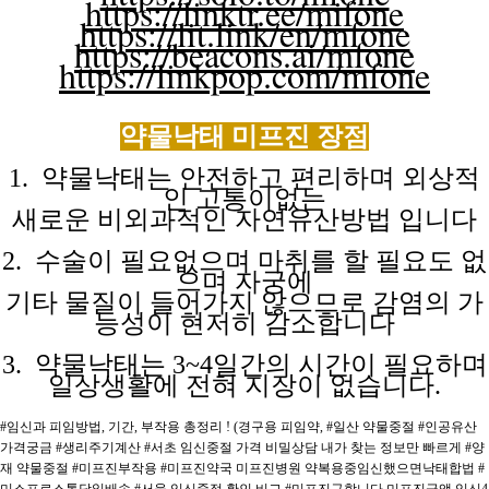
https://linktr.ee/mifone
https://lit.link/en/mfone
https://beacons.ai/mfone
https://linkpop.com/mfone
약물낙태 미프진
장점
1. 약물낙태는 안전하고 편리하며 외상적
인 고통이없는
새로운 비외과적인
자연유산방법
입니다
2. 수술이 필요없으며 마취를 할 필요도 없
으며 자궁에
기타 물질이
들어가지
않으므로
감염의
가
능성이
현저히
감소합니다
3. 약물낙태는 3~4일간의 시간이 필요하며
일상생활에 전혀
지장이
없습니다.
#임신과 피임방법, 기간, 부작용 총정리 ! (경구용 피임약,
#일산 약물중절
#인공유산
가격궁금
#생리주기계산
#서초 임신중절 가격 비밀상담 내가 찾는 정보만 빠르게
#양
재 약물중절
#미프진부작용
#미프진약국 미프진병원 약복용중임신했으면낙태합법
#