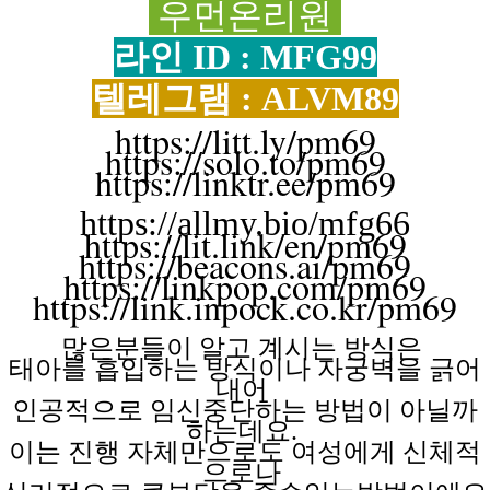
우먼온리원
라인 ID : MFG99
텔레그램 : ALVM89
https://litt.ly/pm69
https://solo.to/pm69
https://linktr.ee/pm69
https://allmy.bio/mfg66
https://lit.link/en/pm69
https://beacons.ai/pm69
https://linkpop.com/pm69
https://link.inpock.co.kr/pm69
많은분들이 알고
계시는
방식은
태아를 흡입하는
방식이나
자궁벽을
긁어
내어
인공적으로 임신중단하는
방법이
아닐까
하는데요.
이는 진행
자체만으로도
여성에게
신체적
으로나