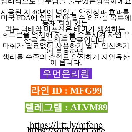
심리적으로 큰부담을
줄수있는방법이에요
사용된 지
40년이 넘었고 안전성과 효과를
미국 FDA에 인정 받아 필수 의약품 목록에
등재 되어 있는
먹는 낙태약
미프진은
태아가
생성하는
호르몬을 억제해
자궁을
수축시켜
자연
유
산을
유도하는
약품입니다.
마취가 필요없이
사용하기
쉽고
임신초기
에
복용하면
생리통 수준의 출혈로 안전하게 자연유산
이 됩니다.
우먼온리원
라인 ID : MFG99
텔레그램 : ALVM89
https://litt.ly/mfone
https://solo.to/mfone