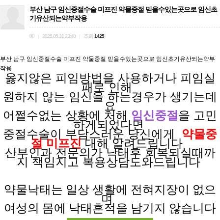
부산 남구 임신중절수술 미프진 약물중절 믿을수있는곳으로 임신초
기유산되는약부작용
00
조회
|
2025.05.31 23:40
|
1425
부산 남구 임신중절수술 미프진 약물중절 믿을수있는곳으로 임신초기유산되는약부
작용
옳지않은 피임방법을
사용하거나
피임실
패로
인해
원하지 않는
임신을
하는경우가
생기는데
요
어쩔수없는 상황에
처해
임신중절
을 고민
하게되었다면
중절수술이 부담스러운
당신에게
약물중
절 미프진
대해 알려드립니다
산부인과 전문의가
낙태후
회복되실때까
지
책임지고
복용상담도와드립니다
약물낙태는 일상
생활에
전혀
지장이
없으
며
여성의 몸에 낙태흔적을 남기지 않습니다