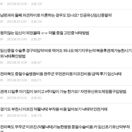
00
2025.06.18 13:50
조회 129
|
|
남편과의 둘째 의견차이로 이혼하는 경우도 있나요? 인공유산임신중절약
00
2025.06.18 13:47
조회 134
|
|
원치않는 임신이 되었을때 ㅜㅜ 약물 중절 고민중 낙태방법
00
2025.06.18 13:43
조회 207
|
|
임신중절 수술후 경구피임약 바로 먹어도 되나요 애기지우는약 복용후관계가능한시기
와 낙태확인방법
00
2025.06.18 13:39
조회 417
|
|
전라북도 중절수술병원비용 완주군 우먼온리원 미프진비용/금액/후기 임신낙­태
00
2025.06.18 13:36
조회 171
|
|
관계 12일후 아기집이 보이고 4주3일이 가능 한가요? 자연유산유도제정품구입방법
00
2025.06.18 13:32
조회 262
|
|
경기도 부천시 미프진 약물낙태 부작용 비용 알아보기 낙­태약 안전거래
00
2025.06.18 13:28
조회 176
|
|
전라북도 무주군 미프진 (약물낙태)가능한병원 중절수술비용| 카 임신초기유산약부작