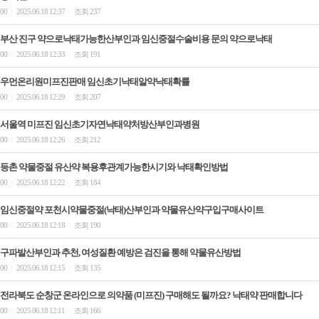
00
2025.06.18 12:37
조회 237
|
|
부산 진구 약으로낙태가능한산부인과 임신중절수술비용 문의 약으로낙­태
00
2025.06.18 12:33
조회 191
|
|
우먼온리원미프진판매 임신초기낙태알약낙태확률
00
2025.06.18 12:29
조회 207
|
|
서울역 미프진 임신초기자연낙태약처방산부인과병원
00
2025.06.18 12:26
조회 212
|
|
등촌 약물중절 유산약 복용후관계가능한시기와 낙태확인방법
00
2025.06.18 12:22
조회 184
|
|
임신중절약 포천시약물중절(낙태)산부인과 약물유산약구입구매사이트
00
2025.06.18 12:18
조회 190
|
|
구파발산부인과 추천, 여성질환 예방은 검진을 통해 약물유산방법
00
2025.06.18 12:15
조회 135
|
|
전라북도 순창군 온라인으로 의약품 (미프진) 구매해도 될까요? 낙­태약 판매합니다
00
2025.06.18 12:11
조회 166
|
|