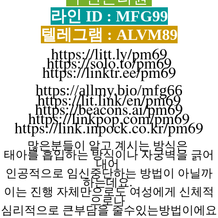
라인 ID : MFG99
텔레그램 : ALVM89
https://litt.ly/pm69
https://solo.to/pm69
https://linktr.ee/pm69
https://allmy.bio/mfg66
https://lit.link/en/pm69
https://beacons.ai/pm69
https://linkpop.com/pm69
https://link.inpock.co.kr/pm69
많은분들이 알고
계시는
방식은
태아를 흡입하는
방식이나
자궁벽을
긁어
내어
인공적으로 임신중단하는
방법이
아닐까
하는데요.
이는 진행
자체만으로도
여성에게
신체적
으로나
심리적으로 큰부담을
줄수있는방법이에요