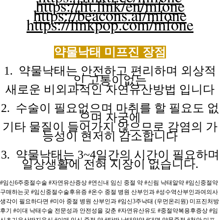
https://lit.link/en/mfone
https://beacons.ai/mfone
https://linkpop.com/mfone
약물낙태 미프진
장점
1. 약물낙태는 안전하고 편리하며 외상적
인 고통이없는
새로운 비외과적인
자연유산방법
입니다
2. 수술이 필요없으며 마취를 할 필요도 없
으며 자궁에
기타 물질이
들어가지
않으므로
감염의
가
능성이
현저히
감소합니다
3. 약물낙태는 3~4일간의 시간이 필요하며
일상생활에 전혀
지장이
없습니다.
#임신6주중절수술
#자연유산증상
#연신내 임신 중절 약
#신림 낙태알약
#임신중절약
구매하는곳
#임신중절수술후유증
#온수 중절 병원 산부인과
#성수역산부인과여의사
생각이 필요하다면
#미아 중절 병원 산부인과
#임신3주낙태 (우먼온리원) 미프진처방
후기
#이대 낙태수술 전문성과 안전성을 갖춘
#자연유산유도
#중절약복용후증상
#임