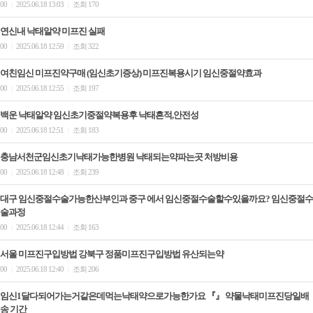
00
2025.06.18 13:03
조회 170
|
|
연신내 낙태알약 미­프진 실패
00
2025.06.18 12:59
조회 322
|
|
여친임신 미프진약구매 (임신초기증상) 미프진복용시기 임신중절약효과
00
2025.06.18 12:55
조회 197
|
|
백운 낙태알약 임신초기중절약복용후 낙태흔적,안전성
00
2025.06.18 12:51
조회 183
|
|
충남서천군임신초기낙태가능한병원 낙태되는약파는곳 처방비용
00
2025.06.18 12:48
조회 239
|
|
대구 임신중절수술가능한산부인과 중구 에서 임신중절수술할수있을까요? 임신중절수
술과정
00
2025.06.18 12:44
조회 163
|
|
서울 미프진구입방법 강북구 정품미프진구입방법 유산되는약
00
2025.06.18 12:40
조회 206
|
|
임신1달다되어가는거같은데먹는낙태약으로가능한가요 『』 약물낙태미프진당일배
송 기간