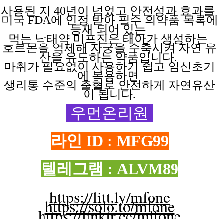
사용된 지
40년이 넘었고 안전성과 효과를
미국 FDA에 인정 받아 필수 의약품 목록에
등재 되어 있는
먹는 낙태약
미프진은
태아가
생성하는
호르몬을 억제해
자궁을
수축시켜
자연
유
산을
유도하는
약품입니다.
마취가 필요없이
사용하기
쉽고
임신초기
에
복용하면
생리통 수준의 출혈로 안전하게 자연유산
이 됩니다.
우먼온리원
라인 ID : MFG99
텔레그램 : ALVM89
https://litt.ly/mfone
https://solo.to/mfone
https://linktr.ee/mifone