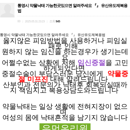
통영시 약물낙태 가능한곳있으면 알려주세요 『』 유산유도제복용
법
00
조회
|
2025.05.31 23:23
|
945
통영시 약물낙태 가능한곳있으면 알려주세요 『』 유산유도제복용법
옳지않은 피임방법을
사용하거나
피임실
패로
인해
원하지 않는
임신을
하는경우가
생기는데
요
어쩔수없는 상황에
처해
임신중절
을 고민
하게되었다면
중절수술이 부담스러운
당신에게
약물중
절 미프진
대해 알려드립니다
산부인과 전문의가
낙태후
회복되실때까
지
책임지고
복용상담도와드립니다
약물낙태는 일상
생활에
전혀
지장이
없으
며
여성의 몸에 낙태흔적을 남기지 않습니다
우먼온리원