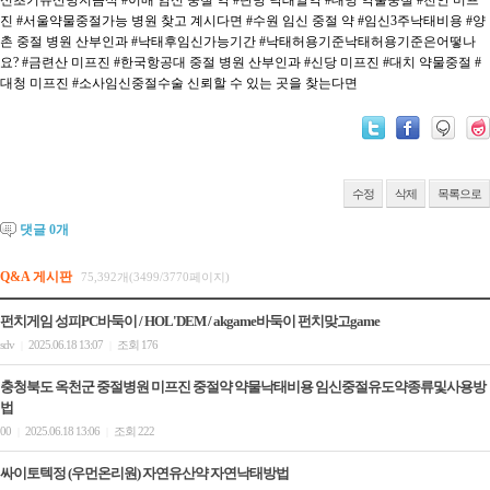
신초기유산방지음식
#이매 임신 중절 약
#탄방 낙태알약
#대명 약물중절
#천안 미프
진
#서울약물중절가능 병원 찾고 계시다면
#수원 임신 중절 약
#임신3주낙태비용
#양
촌 중절 병원 산부인과
#낙태후임신가능기간
#낙태허용기준낙태허용기준은어떻나
요?
#금련산 미프진
#한국항공대 중절 병원 산부인과
#신당 미프진
#대치 약물중절
#
대청 미프진
#소사임신중절수술 신뢰할 수 있는 곳을 찾는다면
수정
삭제
목록으로
댓글
0
개
Q&A 게시판
75,392개(3499/3770페이지)
펀치게임 성피PC바둑이 / HOL'DEM / akgame바둑이 펀치맞고game
sdv
2025.06.18 13:07
조회 176
|
|
충청북도 옥천군 중절병원 미프진 중절약 약물낙태비용 임신중절유도약종류및사용방
법
00
2025.06.18 13:06
조회 222
|
|
싸이토텍정 (우먼온리원) 자연유산약 자연낙­태방법