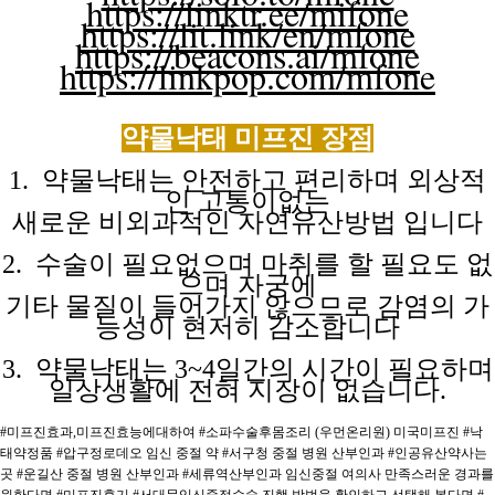
https://linktr.ee/mifone
https://lit.link/en/mfone
https://beacons.ai/mfone
https://linkpop.com/mfone
약물낙태 미프진
장점
1. 약물낙태는 안전하고 편리하며 외상적
인 고통이없는
새로운 비외과적인
자연유산방법
입니다
2. 수술이 필요없으며 마취를 할 필요도 없
으며 자궁에
기타 물질이
들어가지
않으므로
감염의
가
능성이
현저히
감소합니다
3. 약물낙태는 3~4일간의 시간이 필요하며
일상생활에 전혀
지장이
없습니다.
#미프진효과,미프진효능에대하여
#소파수술후몸조리 (우먼온리원) 미국미프진
#낙
태약정품
#압구정로데오 임신 중절 약
#서구청 중절 병원 산부인과
#인공유산약사는
곳
#운길산 중절 병원 산부인과
#세류역산부인과 임신중절 여의사 만족스러운 경과를