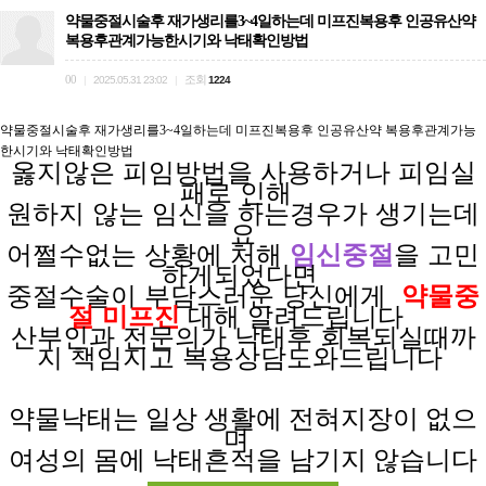
약물중절시술후 재가생리를3~4일하는데 미프진복용후 인공유산약
복용후관계가능한시기와 낙태확인방법
00
조회
|
2025.05.31 23:02
|
1224
약물중절시술후 재가생리를3~4일하는데 미프진복용후 인공유산약 복용후관계가능
한시기와 낙태확인방법
옳지않은 피임방법을
사용하거나
피임실
패로
인해
원하지 않는
임신을
하는경우가
생기는데
요
어쩔수없는 상황에
처해
임신중절
을 고민
하게되었다면
중절수술이 부담스러운
당신에게
약물중
절 미프진
대해 알려드립니다
산부인과 전문의가
낙태후
회복되실때까
지
책임지고
복용상담도와드립니다
약물낙태는 일상
생활에
전혀
지장이
없으
며
여성의 몸에 낙태흔적을 남기지 않습니다