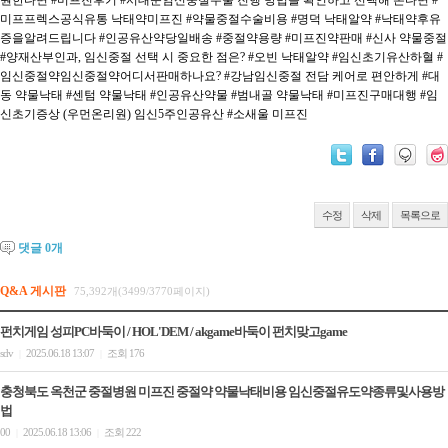
원한다면
#미프진후기
#서대문임신중절수술 진행 방법을 확인하고 선택해 본다면
#
미프프렉스공식유통 낙태약미프진
#약물중절수술비용
#명덕 낙태알약
#낙태약후유
증을알려드립니다
#인공유산약당일배송
#중절약용량
#미프진약판매
#신사 약물중절
#양재산부인과, 임신중절 선택 시 중요한 점은?
#오빈 낙태알약
#임신초기유산하혈
#
임신중절약임신중절약어디서판매하나요?
#강남임신중절 전담 케어로 편안하게
#대
동 약물낙태
#센텀 약물낙태
#인공유산약물
#범내골 약물낙태
#미프진구매대행
#임
신초기증상 (우먼온리원) 임신5주인공유산
#소새울 미프진
수정
삭제
목록으로
댓글
0
개
Q&A 게시판
75,392개(3499/3770페이지)
펀치게임 성피PC바둑이 / HOL'DEM / akgame바둑이 펀치맞고game
sdv
2025.06.18 13:07
조회 176
|
|
충청북도 옥천군 중절병원 미프진 중절약 약물낙태비용 임신중절유도약종류및사용방
법
00
2025.06.18 13:06
조회 222
|
|