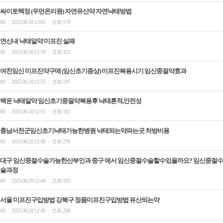
싸이토텍정 (우먼온리원) 자연유산약 자연낙­태방법
00
2025.06.18 13:03
조회 170
|
|
연신내 낙태알약 미­프진 실패
00
2025.06.18 12:59
조회 322
|
|
여친임신 미프진약구매 (임신초기증상) 미프진복용시기 임신중절약효과
00
2025.06.18 12:55
조회 197
|
|
백운 낙태알약 임신초기중절약복용후 낙태흔적,안전성
00
2025.06.18 12:51
조회 183
|
|
충남서천군임신초기낙태가능한병원 낙태되는약파는곳 처방비용
00
2025.06.18 12:48
조회 239
|
|
대구 임신중절수술가능한산부인과 중구 에서 임신중절수술할수있을까요? 임신중절수
술과정
00
2025.06.18 12:44
조회 163
|
|
서울 미프진구입방법 강북구 정품미프진구입방법 유산되는약
00
2025.06.18 12:40
조회 206
|
|