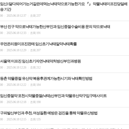
임신1달다되어가는거같은데먹는낙태약으로가능한가요 『』 약물낙태미프진당일배
송 기간
00
2025.06.18 12:37
조회 237
|
|
부산 진구 약으로낙태가능한산부인과 임신중절수술비용 문의 약으로낙­태
00
2025.06.18 12:33
조회 191
|
|
우먼온리원미프진판매 임신초기낙태알약낙태확률
00
2025.06.18 12:29
조회 207
|
|
서울역 미프진 임신초기자연낙태약처방산부인과병원
00
2025.06.18 12:26
조회 212
|
|
등촌 약물중절 유산약 복용후관계가능한시기와 낙태확인방법
00
2025.06.18 12:22
조회 184
|
|
임신중절약 포천시약물중절(낙태)산부인과 약물유산약구입구매사이트
00
2025.06.18 12:18
조회 190
|
|
구파발산부인과 추천, 여성질환 예방은 검진을 통해 약물유산방법
00
2025.06.18 12:15
조회 135
|
|