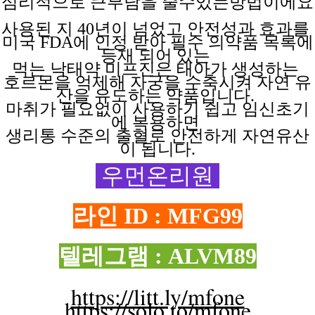
심리적으로 큰부담을
줄수있는방법이에요
사용된 지
40년이 넘었고 안전성과 효과를
미국 FDA에 인정 받아 필수 의약품 목록에
등재 되어 있는
먹는 낙태약
미프진은
태아가
생성하는
호르몬을 억제해
자궁을
수축시켜
자연
유
산을
유도하는
약품입니다.
마취가 필요없이
사용하기
쉽고
임신초기
에
복용하면
생리통 수준의 출혈로 안전하게 자연유산
이 됩니다.
우먼온리원
라인 ID : MFG99
텔레그램 : ALVM89
https://litt.ly/mfone
https://solo.to/mfone