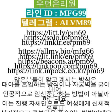
우먼온리원
라인 ID : MFG99
텔레그램 : ALVM89
https://litt.ly/pm69
https://solo.to/pm69
https://linktr.ee/pm69
https://allmy.bio/mfg66
https://lit.link/en/pm69
https://beacons.ai/pm69
https://linkpop.com/pm69
https://link.inpock.co.kr/pm69
많은분들이 알고
계시는
방식은
태아를 흡입하는
방식이나
자궁벽을
긁어
내어
인공적으로 임신중단하는
방법이
아닐까
하는데요.
이는 진행
자체만으로도
여성에게
신체적
으로나