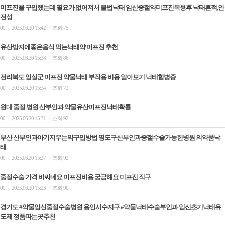
미프진을 구입했는데 필요가 없어져서 불법낙태 임신중절약미프진복용후 낙태흔적,안
전성
00
2025.06.20 15:42
조회 75
|
|
유산방지에좋은음식 먹는낙태약 미­프진 추천
00
2025.06.20 15:38
조회 86
|
|
전라북도 임실군 미프진 약물낙태 부작용 비용 알아보기 낙­태합병증
00
2025.06.20 15:34
조회 72
|
|
원대 중절 병원 산부인과 약물유산미프진낙태확률
00
2025.06.20 15:31
조회 92
|
|
부산 산부인과아기지우는약구입방법 영도구산부인과중절수술가능한병원 의약품낙­
태
00
2025.06.20 15:27
조회 92
|
|
중절수술 가격 비싸네요 미프진비용 궁금해요 미­프진 직구
00
2025.06.20 15:23
조회 90
|
|
경기도 #약물임신중절수술병원 용인시수지구 #약물낙태수술부인과 임신초기낙태유
도제 정품파는곳추천