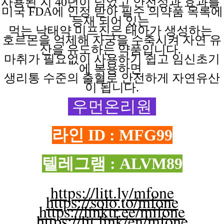
사용된 지
40년이 넘었고 안전성과 효과를
미국 FDA에 인정 받아 필수 의약품 목록에
등재 되어 있는
먹는 낙태약
미프진은
태아가
생성하는
호르몬을 억제해
자궁을
수축시켜
자연
유
산을
유도하는
약품입니다.
마취가 필요없이
사용하기
쉽고
임신초기
에
복용하면
생리통 수준의 출혈로 안전하게 자연유산
이 됩니다.
우먼온리원
라인 ID : MFG99
텔레그램 : ALVM89
https://litt.ly/mfone
https://solo.to/mfone
https://linktr.ee/mifone
https://lit.link/en/mfone