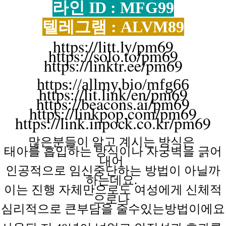
라인 ID : MFG99
텔레그램 : ALVM89
https://litt.ly/pm69
https://solo.to/pm69
https://linktr.ee/pm69
https://allmy.bio/mfg66
https://lit.link/en/pm69
https://beacons.ai/pm69
https://linkpop.com/pm69
https://link.inpock.co.kr/pm69
많은분들이 알고
계시는
방식은
태아를 흡입하는
방식이나
자궁벽을
긁어
내어
인공적으로 임신중단하는
방법이
아닐까
하는데요.
이는 진행
자체만으로도
여성에게
신체적
으로나
심리적으로 큰부담을
줄수있는방법이에요