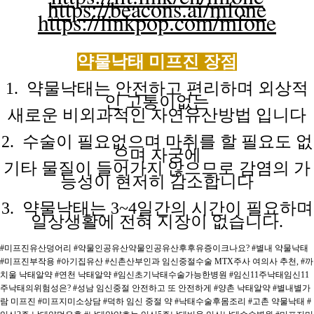
https://beacons.ai/mfone
https://linkpop.com/mfone
약물낙태 미프진
장점
1. 약물낙태는 안전하고 편리하며 외상적
인 고통이없는
새로운 비외과적인
자연유산방법
입니다
2. 수술이 필요없으며 마취를 할 필요도 없
으며 자궁에
기타 물질이
들어가지
않으므로
감염의
가
능성이
현저히
감소합니다
3. 약물낙태는 3~4일간의 시간이 필요하며
일상생활에 전혀
지장이
없습니다.
#미프진유산덩어리
#약물인공유산약물인공유산후후유증이크나요?
#별내 약물낙태
#미프진부작용
#아기집유산
#신촌산부인과 임신중절수술 MTX주사 여의사 추천,
#까
치울 낙태알약
#연천 낙태알약
#임신초기낙태수술가능한병원
#임신11주낙태임신11
주낙태의위험성은?
#성남 임신중절 안전하고 또 안전하게
#양촌 낙태알약
#별내별가
람 미프진
#미프지미소상담
#덕하 임신 중절 약
#낙태수술후몸조리
#고촌 약물낙태
#