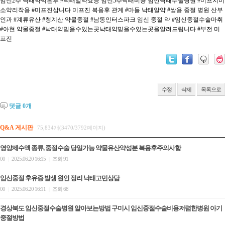
임신2주 낙태약먹은후
#낙태알약효능 임신5주낙태비용 임신낙태수술병원
#미프지미
소약리작용
#미프진삽니다 미프진 복용후 관계
#마들 낙태알약
#쌍용 중절 병원 산부
인과
#계류유산
#청계산 약물중절
#남동인터스파크 임신 중절 약
#임신중절수술마취
#아현 약물중절
#낙태약믿을수있는곳낙태약믿을수있는곳을알려드립니다
#부전 미
프진
수정
삭제
목록으로
댓글
0
개
Q&A 게시판
75,834개(3470/3792페이지)
영양제수액 종류, 중절수술 당일가능 약물유산약성분 복용후주의사항
00
2025.06.20 16:15
조회 91
|
|
임신중절 후유증 발생 원인 정리 낙­태고민상담
00
2025.06.20 16:11
조회 68
|
|
경상북도 임신중절수술병원 알아보는방법 구미시 임신중절수술비용저렴한병원 아기
중절방법