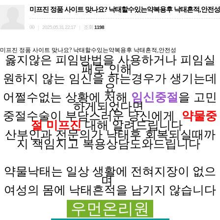
미프진 정품 사이트 맞나요? 낙태할수있는약복용후 낙태흔적,안전성
00
조회
|
2025.05.31 22:17
|
1198
미프진 정품 사이트 맞나요? 낙태할수있는약복용후 낙태흔적,안전성
옳지않은 피임방법을
사용하거나
피임실
패로
인해
원하지 않는
임신을
하는경우가
생기는데
요
어쩔수없는 상황에
처해
임신중절
을 고민
하게되었다면
중절수술이 부담스러운
당신에게
약물중
절 미프진
대해 알려드립니다
산부인과 전문의가
낙태후
회복되실때까
지
책임지고
복용상담도와드립니다
약물낙태는 일상
생활에
전혀
지장이
없으
며
여성의 몸에 낙태흔적을 남기지 않습니다
우먼온리원