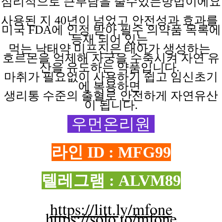
심리적으로 큰부담을
줄수있는방법이에요
사용된 지
40년이 넘었고 안전성과 효과를
미국 FDA에 인정 받아 필수 의약품 목록에
등재 되어 있는
먹는 낙태약
미프진은
태아가
생성하는
호르몬을 억제해
자궁을
수축시켜
자연
유
산을
유도하는
약품입니다.
마취가 필요없이
사용하기
쉽고
임신초기
에
복용하면
생리통 수준의 출혈로 안전하게 자연유산
이 됩니다.
우먼온리원
라인 ID : MFG99
텔레그램 : ALVM89
https://litt.ly/mfone
https://solo.to/mfone