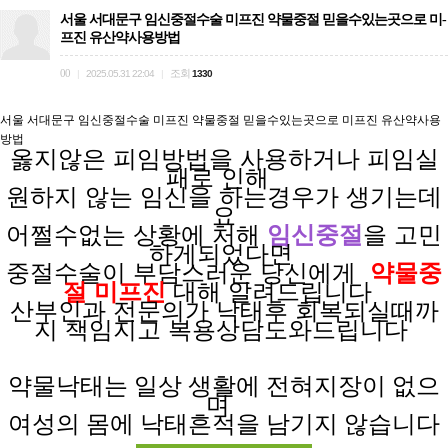
서울 서대문구 임신중절수술 미프진 약물중절 믿을수있는곳으로 미­
프진 유산약사용방법
00
조회
|
2025.05.31 22:04
|
1330
서울 서대문구 임신중절수술 미프진 약물중절 믿을수있는곳으로 미­프진 유산약사용
방법
옳지않은 피임방법을
사용하거나
피임실
패로
인해
원하지 않는
임신을
하는경우가
생기는데
요
어쩔수없는 상황에
처해
임신중절
을 고민
하게되었다면
중절수술이 부담스러운
당신에게
약물중
절 미프진
대해 알려드립니다
산부인과 전문의가
낙태후
회복되실때까
지
책임지고
복용상담도와드립니다
약물낙태는 일상
생활에
전혀
지장이
없으
며
여성의 몸에 낙태흔적을 남기지 않습니다