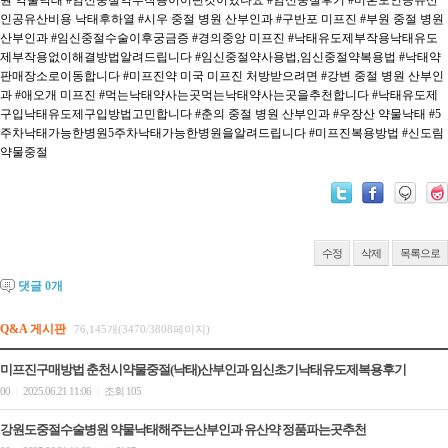
원 약물낙태
#임신중절약부작용이어떤것이있나요
#임신중절후기
#미혼모인공유산
인공유산비용 낙태후하열
#시우 중절 병원 산부인과
#구반포 미프진
#부원 중절 병원
산부인과
#임신중절수술이후궁금증
#경의중앙 미프진
#낙태유도제부작용낙태유도
제부작용없이해결방법알려드립니다
#임신중절약사용법,임신중절약복용법
#낙태약
판매장소로이동합니다
#미프진약 미국 미프진 처방받으려면
#강변 중절 병원 산부인
과
#애오개 미프진
#먹는낙태약사는곳먹는낙태약사는곳을추천합니다
#낙태유도제
구입낙태유도제구입방법고민합니다
#춘의 중절 병원 산부인과
#우장산 약물낙태
#5
주차낙태가능한병원5주차낙태가능한병원을알려드립니다
#미프진복용방법
#신도림
약물중절
수정
삭제
목록으로
댓글
0
개
Q&A 게시판
76,145개(3470/3808페이지)
미프진구매방법 춘천시약물중절(낙태)산부인과 임신초기낙태유도제복용후기
00
2025.06.21 11:06
조회 105
|
|
강원도중절수술병원 약물낙태해주는산부인과 유산약 정품파는곳추천