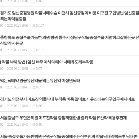
00
2025.06.21 11:02
조회 85
|
|
경기도 임신중절병원 약물낙태수술 이천시 임신중절약 비용 미프진 구입방법 임신중절
되는약약물중절
00
2025.06.21 10:59
조회 107
|
|
충청북도 중절수술가능한 의원 병원 청주시 상당구 약물중절수술 저렴하고잘하는곳 유
산알약 사는곳
00
2025.06.21 10:55
조회 107
|
|
[ 약물 낙태 방법 ] 임신 10주 이하의 태아 낙태유도제부작용
00
2025.06.21 10:51
조회 77
|
|
먹는낙태약 인공유산약물 먹는유산약 미성년낙­태
00
2025.06.21 10:48
조회 76
|
|
경기도 의정부시 미프진 약물낙태 부작용 비용 알아보기 유산되는약구입구매사이트
00
2025.06.21 10:44
조회 95
|
|
서울강남구 우먼온리원 미프진약물 중절저렴한병원 카 약물유산약 복용후관계
00
2025.06.21 10:40
조회 85
|
|
서울 중절수술가능한병원 은평구 약물중절해주는산부인과 약물낙태약복용후 낙태흔