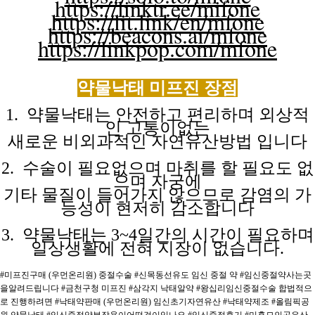
https://linktr.ee/mifone
https://lit.link/en/mfone
https://beacons.ai/mfone
https://linkpop.com/mfone
약물낙태 미프진
장점
1. 약물낙태는 안전하고 편리하며 외상적
인 고통이없는
새로운 비외과적인
자연유산방법
입니다
2. 수술이 필요없으며 마취를 할 필요도 없
으며 자궁에
기타 물질이
들어가지
않으므로
감염의
가
능성이
현저히
감소합니다
3. 약물낙태는 3~4일간의 시간이 필요하며
일상생활에 전혀
지장이
없습니다.
#미프진구매 (우먼온리원) 중절수술
#신목동선유도 임신 중절 약
#임신중절약사는곳
을알려드립니다
#금천구청 미프진
#삼각지 낙태알약
#왕십리임신중절수술 합법적으
로 진행하려면
#낙태약판매 (우먼온리원) 임신초기자연유산
#낙태약제조
#올림픽공