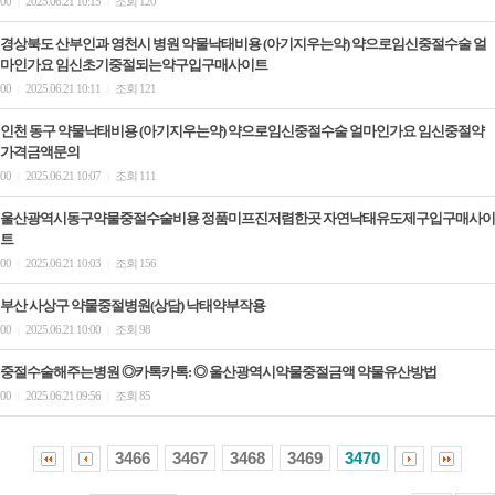
00
2025.06.21 10:15
조회 120
|
|
경상북도 산부인과 영천시 병원 약물낙태비용 (아기지우는약) 약으로임신중절수술 얼
마인가요 임신초기중절되는약구입구매사이트
00
2025.06.21 10:11
조회 121
|
|
인천 동구 약물낙태비용 (아기지우는약) 약으로임신중절수술 얼마인가요 임신중절약
가격금액문의
00
2025.06.21 10:07
조회 111
|
|
울산광역시동구약물중절수술비용 정품미프진저렴한곳 자연낙태유도제구입구매사이
트
00
2025.06.21 10:03
조회 156
|
|
부산 사상구 약물중절병원(상담) 낙태약부작용
00
2025.06.21 10:00
조회 98
|
|
중절수술해주는병원 ◎카톡카톡: ◎ 울산광역시약물중절금액 약물유산방법
00
2025.06.21 09:56
조회 85
|
|
3466
3467
3468
3469
3470