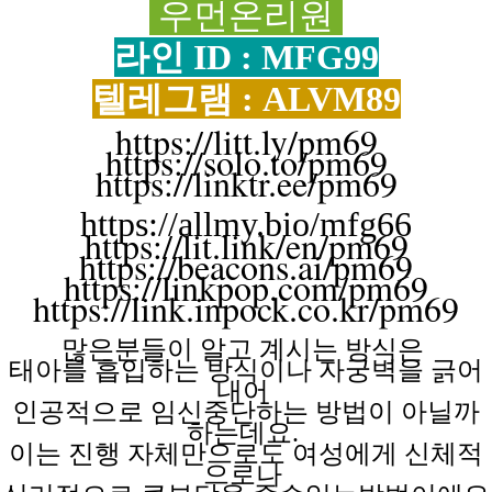
우먼온리원
라인 ID : MFG99
텔레그램 : ALVM89
https://litt.ly/pm69
https://solo.to/pm69
https://linktr.ee/pm69
https://allmy.bio/mfg66
https://lit.link/en/pm69
https://beacons.ai/pm69
https://linkpop.com/pm69
https://link.inpock.co.kr/pm69
많은분들이 알고
계시는
방식은
태아를 흡입하는
방식이나
자궁벽을
긁어
내어
인공적으로 임신중단하는
방법이
아닐까
하는데요.
이는 진행
자체만으로도
여성에게
신체적
으로나