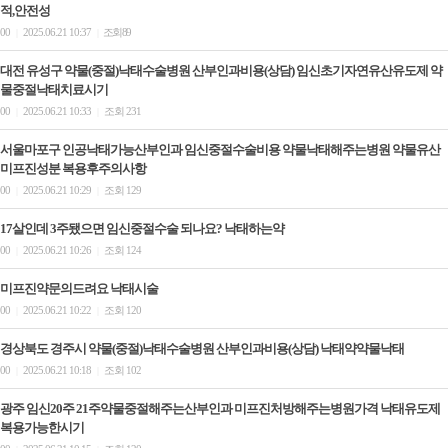
적,안전성
00
2025.06.21 10:37
조회 89
|
|
대전 유성구 약물(중절)낙태수술병원 산부인과비용(상담) 임신초기자연유산유도제 약
물중절낙태치료시기
00
2025.06.21 10:33
조회 231
|
|
서울마포구 인공낙태가능산부인과 임신중절수술비용 약물낙태해주는병원 약물유산
미프진성분 복용후주의사항
00
2025.06.21 10:29
조회 129
|
|
17살인데 3주됐으면 임신중절수술 되나요? 낙­태하는약
00
2025.06.21 10:26
조회 124
|
|
미프진약문의드려요 낙­태시술
00
2025.06.21 10:22
조회 120
|
|
경상북도 경주시 약물(중절)낙태수술병원 산부인과비용(상담) 낙태약약물낙태
00
2025.06.21 10:18
조회 102
|
|
광주 임신20주 21주약물중절해주는산부인과 미프진처방해주는병원가격 낙태유도제
복용가능한시기