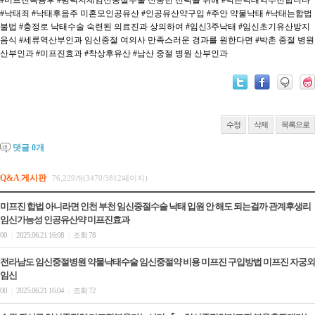
#미프진복용후
#평택지제임신중절수술 신중한 선택을 위해
#먹는낙태약추천합니다
#낙태죄
#낙태후음주 미혼모인공유산
#인공유산약구입
#주안 약물낙태
#낙태는합법
불법
#충정로 낙태수술 숙련된 의료진과 상의하여
#임신3주낙태
#임신초기유산방지
음식
#세류역산부인과 임신중절 여의사 만족스러운 경과를 원한다면
#박촌 중절 병원
산부인과
#미프진효과
#착상후유산
#남산 중절 병원 산부인과
수정
삭제
목록으로
댓글
0
개
Q&A 게시판
76,229개(3470/3812페이지)
미프진 합법 아니라면 인천 부천 임신중절수술 낙태 입원 안 해도 되는걸까 관계후생리
임신가능성 인공유산약 미­프진효과
00
2025.06.21 16:08
조회 78
|
|
전라남도 임신중절병원 약물낙태수술 임신중절약 비용 미프진 구입방법 미­프진 자궁외
임신
00
2025.06.21 16:04
조회 72
|
|