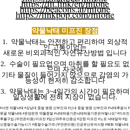
https://lit.link/en/mfone
https://beacons.ai/mfone
https://linkpop.com/mfone
약물낙태 미프진
장점
1. 약물낙태는 안전하고 편리하며 외상적
인 고통이없는
새로운 비외과적인
자연유산방법
입니다
2. 수술이 필요없으며 마취를 할 필요도 없
으며 자궁에
기타 물질이
들어가지
않으므로
감염의
가
능성이
현저히
감소합니다
3. 약물낙태는 3~4일간의 시간이 필요하며
일상생활에 전혀
지장이
없습니다.
#서면 약물낙태
#강남대 중절 병원 산부인과
#신내 중절 병원 산부인과
#낙태후음식
#
못골 약물낙태
#온양온천 약물중절
#낙태허용기준낙태허용기준은어떻나요?
#미프진
후불구입 (우먼온리원) 미프진
#임신10주유산증상
#강창 미프진
#노포 낙태알약
#임
신중절수술가능시기
#중절수술가격 (우먼온리원) 인공유산유의사항
#혜화 약물낙태