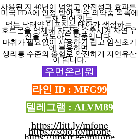
사용된 지
40년이 넘었고 안전성과 효과를
미국 FDA에 인정 받아 필수 의약품 목록에
등재 되어 있는
먹는 낙태약
미프진은
태아가
생성하는
호르몬을 억제해
자궁을
수축시켜
자연
유
산을
유도하는
약품입니다.
마취가 필요없이
사용하기
쉽고
임신초기
에
복용하면
생리통 수준의 출혈로 안전하게 자연유산
이 됩니다.
우먼온리원
라인 ID : MFG99
텔레그램 : ALVM89
https://litt.ly/mfone
https://solo.to/mfone
https://linktr.ee/mifone