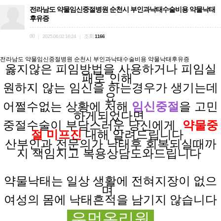
전라남도 약물임신중절병원 순천시 부인과낙태수술비용 약물낙태
후유증
00
조회
|
2025.06.02 16:24
|
1166
전라남도 약물임신중절병원 순천시 부인과낙태수술비용 약물낙태후유증
옳지않은 피임방법을
사용하거나
피임실
패로
인해
원하지 않는
임신을
하는경우가
생기는데
요
어쩔수없는 상황에
처해
임신중절
을 고민
하게되었다면
중절수술이 부담스러운
당신에게
약물중
절 미프진
대해 알려드립니다
산부인과 전문의가
낙태후
회복되실때까
지
책임지고
복용상담도와드립니다
약물낙태는 일상
생활에
전혀
지장이
없으
며
여성의 몸에 낙태흔적을 남기지 않습니다
우먼온리원