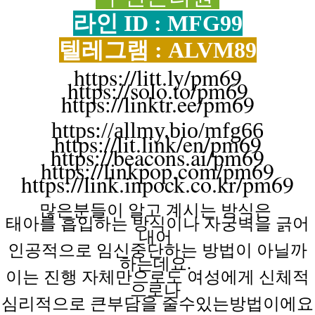
라인 ID : MFG99
텔레그램 : ALVM89
https://litt.ly/pm69
https://solo.to/pm69
https://linktr.ee/pm69
https://allmy.bio/mfg66
https://lit.link/en/pm69
https://beacons.ai/pm69
https://linkpop.com/pm69
https://link.inpock.co.kr/pm69
많은분들이 알고
계시는
방식은
태아를 흡입하는
방식이나
자궁벽을
긁어
내어
인공적으로 임신중단하는
방법이
아닐까
하는데요.
이는 진행
자체만으로도
여성에게
신체적
으로나
심리적으로 큰부담을
줄수있는방법이에요