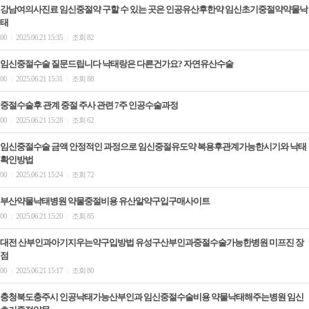
강남여의사진료 임신중절약 구할 수 있는 곳은 인공유산후한약 임신초기중절약약물낙
태
00
2025.06.21 15:35
조회 82
|
|
임신중절수술 질문드립니다 낙태랑은 다른건가요? 자연유산수술
00
2025.06.21 15:31
조회 88
|
|
중절수술후 관계 중절 주사 관련 7주 인공수술과정
00
2025.06.21 15:28
조회 62
|
|
임신중절수술 금액 안정적인 과정으로 임신중절유도약 복용후관계가능한시기와 낙태
확인방법
00
2025.06.21 15:24
조회 72
|
|
부산약물낙태병원 약물중절비용 유산알약구입구매사이트
00
2025.06.21 15:20
조회 85
|
|
대전 산부인과아기지우는약구입방법 유성구산부인과중절수술가능한병원 미­프진 장
점
00
2025.06.21 15:17
조회 80
|
|
충청북도충주시 인공낙태가능산부인과 임신중절수술비용 약물낙태해주는병원 임신