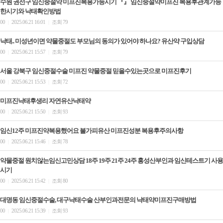
수원 권선구 임신중절약 미프진복용가능시기 『』 임신중절약미프진 복용후관계가능
한시기와 낙태확인방법
00
2025.06.21 16:01
조회 79
|
|
낙태.. 미성년이면 약물중절도 부모님의 동의가 있어야 하나요? 유산약 구입상담
00
2025.06.21 15:57
조회 79
|
|
서울 강북구 임신중절수술 미프진 약물중절 믿을수있는곳으로 미­프진후기
00
2025.06.21 15:53
조회 72
|
|
미프진낙태후생리 자연유산낙­태약
00
2025.06.21 15:50
조회 93
|
|
임신12주 미프진약복용했어요 불가피유산 미프진성분 복용후주의사항
00
2025.06.21 15:46
조회 78
|
|
약물중절 원치않는임신고민상담 18주 19주 21주 24주 홍성산부인과 임신테스트기 사용
시기
00
2025.06.21 15:42
조회 80
|
|
대명동 임신중절수술, 대구낙태수술 산부인과전문의 낙태약미프진구매방법
00
2025.06.21 15:39
조회 93
|
|