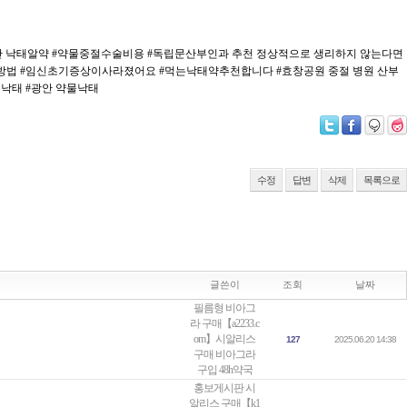
잔 낙태알약
#약물중절수술비용
#독립문산부인과 추천 정상적으로 생리하지 않는다면
방법
#임신초기증상이사라졌어요
#먹는낙태약추천합니다
#효창공원 중절 병원 산부
물낙태
#광안 약물낙태
수정
답변
삭제
목록으로
글쓴이
조회
날짜
필름형 비아그
라 구매【a2233.c
om】시알리스
127
2025.06.20 14:38
구매 비아그라
구입 48h약국
홍보게시판 시
알리스 구매【k1