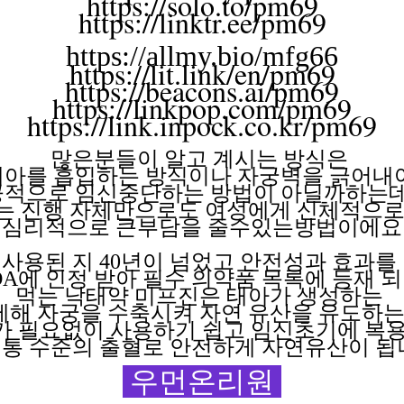
https://solo.to/pm69
https://linktr.ee/pm69
https://allmy.bio/mfg66
https://lit.link/en/pm69
https://beacons.ai/pm69
https://linkpop.com/pm69
https://link.inpock.co.kr/pm69
많은분들이 알고
계시는
방식은
태아를 흡입하는
방식이나
자궁벽을
긁어내
공적으로 임신중단하는
방법이
아닐까하는데
는 진행
자체만으로도
여성에게
신체적으
심리적으로 큰부담을
줄수있는방법이에요
사용된 지
40년이 넘었고 안전성과 효과를
DA에 인정 받아 필수 의약품 목록에 등재 
먹는 낙태약
미프진은
태아가
생성하는
제해
자궁을
수축시켜
자연
유산을
유도하
가 필요없이
사용하기
쉽고
임신초기에
복
통 수준의 출혈로 안전하게 자연유산이 됩
우먼온리원