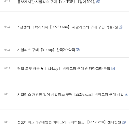
6417
홍보게시판 시알리스 구매【k14.TOP】 1정에 500원
6416
X선생의 과학레시피【 a2233.com】 시알리스의 구매 구입 역설 (선
시알리스 구매【k14.tоp】한국24h약국
6415
6414
당일 로켓 배송 ❦【 k14.top】 비아그라 구매 ✌ 카마그라 구입
6413
시알리스 처방전 없이 시알리스 구매【a2233.com】비아그라 구매 시알
정품비아그라구매방법 비아그라 구매하는곳 【a2233.com】센터병원
6412