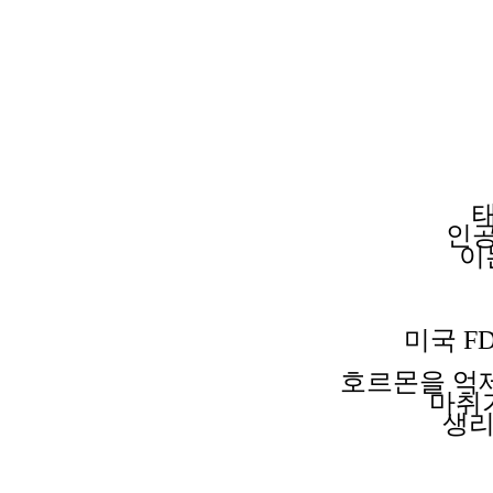
인
이
미국 F
호르몬을 억
마취
생리