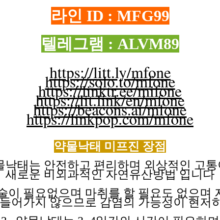
라인 ID : MFG99
텔레그램 : ALVM89
https://litt.ly/mfone
https://solo.to/mfone
https://linktr.ee/mifone
https://lit.link/en/mfone
https://beacons.ai/mfone
https://linkpop.com/mfone
약물낙태 미프진
장점
약물낙태는 안전하고 편리하며 외상적인 고
새로운 비외과적인
자연유산방법
입니다
수술이 필요없으며 마취를 할 필요도 없으며
들어가지
않으므로
감염의
가능성이
현저