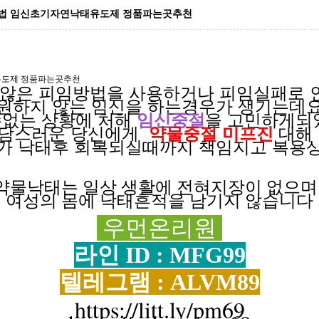
방법 임신초기자연낙태유도제 정품파는곳추천
유도제 정품파는곳추천
않은 피임방법을
사용하거나
피임실패로
원하지 않는
임신을
하는경우가
생기는데
없는 상황에
처해
임신중절
을 고민하게
부담스러운
당신에게
약물중절 미프진
대해
의가
낙태후
회복되실때까지
책임지고
복용
약물낙태는 일상
생활에
전혀
지장이
없으
여성의 몸에 낙태흔적을 남기지 않습니다
우먼온리원
라인 ID : MFG99
텔레그램 : ALVM89
https://litt.ly/pm69