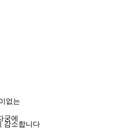
통이없는
 자궁에
히
감소합니다