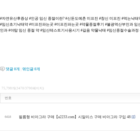
#자연유산후증상
#인공 임신 중절이란?
#신둔도예촌 미프진
#창신 미프진
#먹는낙태
#임신초기낙태약
#미프진파는곳
#미프진파는곳
#약물중절후기
#불광역산부인과 임
인과
#야탑 임신 중절 약
#임신테스트기사용시기
#길음 약물낙태
#임신중절수술과정
댓글
0
개
|
엮인글
0
개
75,798개(3470/3790페이지)
번호
필름형 비아그라 구매【a2233.com】시알리스 구매 비아그라 구입 48
6418