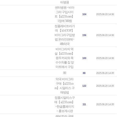
터병원
센터병원> 비아
그라 구입사이
104
2025.06.20 14:36
트【a2233.com】
1정에 500원
정품레비트라가
격 【 k14.TOP】
비아그라구입방
156
2025.06.20 14:36
법 온라인판매>
48h약국
비아그라의 역
설【a2233.cоm】
원두커피와 옥
100
2025.06.20 14:36
수수차를 집 앞
마트에서 구입
00
88
2025.06.20 14:35
약국 비아그라
구매【a2233.co
122
2025.06.20 14:35
m】시알리스 구
매방법
정품시알리스구
매【 a2233.cоm】
111
2025.06.20 14:35
>한글홈페이지
> 홍보게시판
레비트라 구매