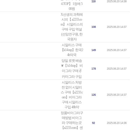
118
2025.06.20 14:38
4.TOP】 1정에 5
00원
X선생의 과학레
시피【 a2233.co
m】 시알리스의
108
2025.06.20 14:37
구매 구입 역설
(선임연구원, 한
국원자
시알리스 구매
【k14.tоp】한국2
149
2025.06.20 14:37
4h약국
당일 로켓 배송
❦【 k14.top】 비
178
2025.06.20 14:37
아그라 구매 ✌
카마그라 구입
시알리스 처방
전 없이 시알리
스 구매【a2233.c
126
2025.06.20 14:37
om】비아그라
구매 시알리스
구입 48h약
정품비아그라구
매방법 비아그
라 구매하는곳
92
2025.06.20 14:36
【a2233.com】센