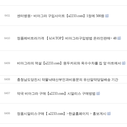
6411
센터병원> 비아그라 구입사이트【a2233.com】1정에 500원
정품레비트라가격 【 k14.TOP】비아그라구입방법 온라인판매> 48
6410
비아그라의 역설【a2233.cоm】원두커피와 옥수수차를 집 앞 마트에서
6409
6408
충청남도당진시 약물낙태산부인과비용문의 유산알약당일배송 기간
6407
약국 비아그라 구매【a2233.com】시알리스 구매방법
6406
정품시알리스구매【 a2233.cоm】>한글홈페이지 > 홍보게시