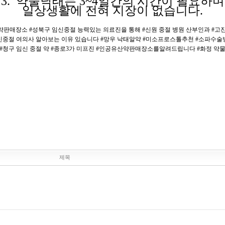
3. 약물낙태는 3~4일간의 시간이 필요하며
일상생활에 전혀
지장이
없습니다.
약판매장소
#성북구 임신중절 능력있는 의료진을 통해
#신원 중절 병원 산부인과
#고
신중절 여의사 알아보는 이유 있습니다
#망우 낙태알약
#미소프로스톨추천
#소파수술
#청구 임신 중절 약
#종로3가 미프진
#인공유산약판매장소를알려드립니다
#화정 약
제목