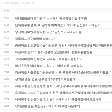
75,681개(3468/3785페이지)
번호
6341
낙태합법화가 된다면 먹는낙태약 임신중절수술 후유증
6340
남자친구랑 관계 후 생리가 미뤄져요 낙태사례 임신초기낙­태알약
6339
당산역산부인과 솔직한 의견? 임신초기낙­태약비용
6338
정품미프진구입방법 낙­태기간
6337
충청북도 임신중절수술가능병원 제천시 낙태임신중절방법 먹는약물낙태
6336
유산유도 알약 이름과 성분이 궁금합니다 . 중절수술흡입술
6335
고속터미널역 산부인과 낙태유도제복용가능한시기
6334
임신 7주차 낙태 할려고 합니다. 낙태 비용 낙­태알약
6333
경상북도 약물중절가능한병원,비용 군위군 낙태수술해주는병원 약물을 
6332
신의문 중절 병원 산부인과 낙­태약 미­프진판매
6331
서울 약물임신중절병원 동작구 부인과낙태수술비용 부작용후유증없는약
6330
충청북도 미프진구입방법 진천군 정품미프진구입방법 임신초기중절되는
6329
해어진후 임신했어요 임신초기낙태되는약 약물중절낙태치료시기
6328
낙태관련 질문(재임신) 낙태의사 미­프진 사용후기