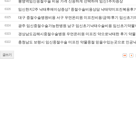
6327
봉명역임신중절수술 비용 가격 신중하게 선택하여 임신1주차증상
6326
임신한지2주 낙태후에이상증상? 중절수술비용상담 낙태약미프진복용후
6325
대구 중절수술병원비용 서구 우먼온리원 미프진비용/금액/후기 임신초기
6324
광주 임신중절수술가능한병원 남구 임신초기낙태수술비용 임신초기약물낙
6323
경상남도김해시중절수술병원 우먼온리원 미프진 약으로낙태한 후기 약
6322
충청남도 보령시 임신중절수술 미프진 약물중절 믿을수있는곳으로 인공
글쓰기