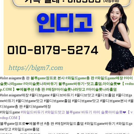
#is­lot asiagame총 판
블루game장프로 본사 #와일드game총 판 #와일드game매장 #아이
슬룟나라game #아이슬룟나라바듀기 블루game바듀기+맛고,횰덤,아이슬룟❤️【 vvdto
p.COM 】❤️에볼루션 #총 판 #매장#아이슬룟나라맛고 #아이슬룟나라횰덤
#is­lot asiagame매장 #몰디브game #몰디브바듀기 #몰디브맛고 #몰디브횰덤 #몰디브ga
me바듀기 #몰디브game맛고 #몰디브game횰덤 #몰디브game맛고 #몰디브game본사 #몰
디브game총 판 #몰디브game매장
#와일드game
#와일드바듀기 #와일드맛고 블루game 바듀기 아이 슬룟아이슬룟❤️【 v
vdtop.COM 】
블루game장프로❤️에볼루션 #총 판 #매장#와일드횰덤 #와일드game바듀기 #와일드ga
me맛고 #와일드game횰덤