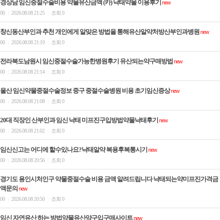
경상남 임신중절수술비용 약물유산금액 (카) 낙­태약물 이용후기
new
00
2026.08.08 21:25
조회 0
|
|
창신동산부인과 추천 개인에게 알맞은 방법을 통해유산알약처방산부인과병원
new
00
2026.08.08 21:19
조회 0
|
|
전라북도남원시 임신중절수술가능한병원후기 유산되는약구매방법
new
00
2026.08.08 21:14
조회 0
|
|
울산 임신약물중절수술정보 중구 중절수술병원 비용 초기임신증상
new
00
2026.08.08 21:08
조회 0
|
|
20대 직장인 산부인과 임신 낙태 미프진구입방법약물낙­태후기
new
00
2026.08.08 21:02
조회 0
|
|
임신신고는 어디에 할수있나요?낙­태알약 복용후복통시기
new
00
2026.08.08 20:56
조회 0
|
|
경기도 용인시처인구 약물중절수술 비용 금액 알려드립니다 낙태되는약미프진가격금
액문의
new
00
2026.08.08 20:50
조회 0
|
|
임신 자연유산 하는 방법약물유산약구입구매사이트
new