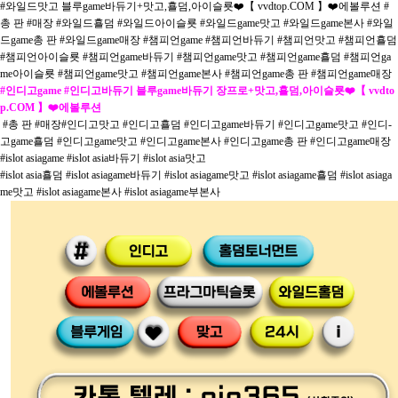
#와일드맛고
블루game바듀기
+맛고,횰덤,아이슬룟❤️【 vvdtop.COM 】❤️에볼루션 #
총 판 #매장 #와일드횰덤 #와일드아이슬룟 #와일드game맛고 #와일드game본사 #와일
드game총 판 #와일드game매장 #챔피언game #챔피언바듀기 #챔피언맛고 #챔피언횰덤
#챔피언아이슬룟 #챔피언game바듀기 #챔피언game맛고 #챔피언game횰덤 #챔피언ga
me아이슬룟 #챔피언game맛고 #챔피언game본사 #챔피언game총 판 #챔피언game매장
#인디­고game #인디­고바듀기 블루game바듀기 장프로+맛고,횰덤,아이슬룟❤️【 vvdto
p.COM 】❤️에볼루션
#총 판 #매장#인디­고맛고 #인디­고횰덤 #인디­고game바듀기 #인디­고game맛고 #인디­
고game횰덤 #인디­고game맛고 #인디­고game본사 #인디­고game총 판 #인디­고game매장
#is­lot asiagame #is­lot asia바듀기 #is­lot asia맛고
#is­lot asia횰덤 #is­lot asiagame바듀기 #is­lot asiagame맛고 #is­lot asiagame횰덤 #is­lot asiaga
me맛고 #is­lot asiagame본사 #is­lot asiagame부본사