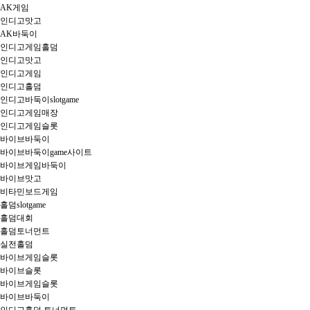
AK게임
인디고맛고
AK바둑이
인디고게임홀덤
인디고맛고
인디고게임
인디고홀덤
인디고바둑이slotgame
인디고게임매장
인디고게임슬­롯
바이브바둑이
바이브바둑이game사이트
바이브게임바둑이
바이브맛고
비타민보드게임
홀덤slotgame
홀덤대회
홀덤토너먼트
실전홀덤
바이브게임슬­롯
바이브슬­롯
바이브게임슬­롯
바이브바둑이