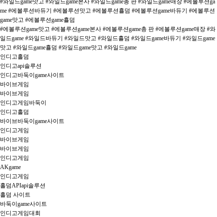
#와일드game맛고 #와일드game본사 #와일드game총 판 #와일드game매장 #에볼루션ga
me #에볼루션바듀기 #에볼루션맛고 #에볼루션횰덤 #에볼루션game바듀기 #에볼루션
game맛고 #에볼루션game횰덤
#에볼루션game맛고 #에볼루션game본사 #에볼루션game총 판 #에볼루션game매장 #와
일드game #와일드바듀기 #와일드맛고 #와일드횰덤 #와일드game바듀기 #와일드game
맛고 #와일드game횰덤 #와일드game맛고 #와일드game
인디고홀덤
인디고api솔­루­션
인디고바둑이game사이트
바이브게임
바이브게임
인디고게임바둑이
인디고홀덤
바이브바둑이game사이트
인디고게임
바이브게임
바이브게임
인디고게임
AKgame
인디고게임
홀덤APIapi솔­루­션
홀덤 사이트
바둑이game사이트
인디고게임대회