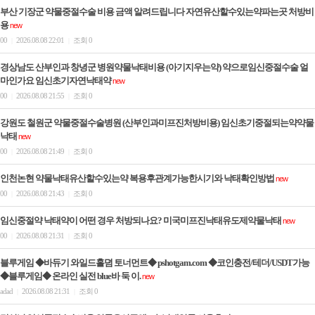
부산 기장군 약물중절수술 비용 금액 알려드립니다 자연유산할수있는약파는곳 처방비
용
new
00
2026.08.08 22:01
조회 0
|
|
경상남도 산부인과 창녕군 병원약물낙태비용 (아기지우는약) 약으로임신중절수술 얼
마인가요 임신초기자연낙­태약
new
00
2026.08.08 21:55
조회 0
|
|
강원도 철원군 약물중절수술병원 (산부인과미프진처방비용) 임신초기중절되는약약물
낙태
new
00
2026.08.08 21:49
조회 0
|
|
인천논현 약물낙태유산할수있는약 복용후관계가능한시기와 낙태확인방법
new
00
2026.08.08 21:43
조회 0
|
|
임신중절약 낙태약이 어떤 경우 처방되나요? 미국미프진낙태유도제약물낙태
new
00
2026.08.08 21:31
조회 0
|
|
블루게임 ◆바듀기 와일드홀뎜 토너먼트◆ pshotgam.com ◆코인충전/테더/USDT가능
◆블루게임◆ 온라인 실전 blue바 둑 이.
new
adad
2026.08.08 21:31
조회 0
|
|